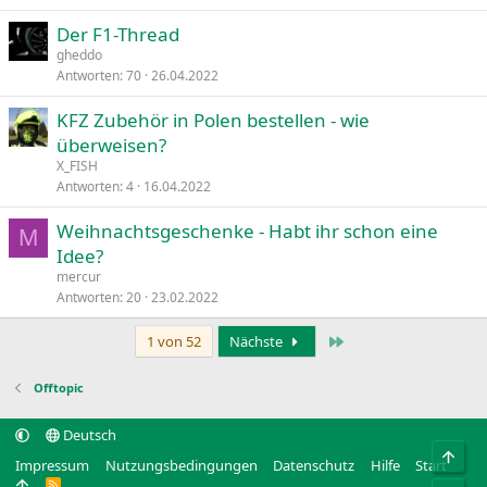
Der F1-Thread
gheddo
Antworten
70
26.04.2022
KFZ Zubehör in Polen bestellen - wie
überweisen?
X_FISH
Antworten
4
16.04.2022
Weihnachtsgeschenke - Habt ihr schon eine
M
Idee?
mercur
Antworten
20
23.02.2022
Letzte
1 von 52
Nächste
Offtopic
Deutsch
Obe
Impressum
Nutzungsbedingungen
Datenschutz
Hilfe
Start
R