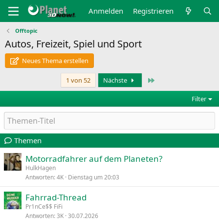
Anmelden
Registrieren
Offtopic
Autos, Freizeit, Spiel und Sport
Neues Thema erstellen
Letzte
1 von 52
Nächste
Filter
Themen
Motorradfahrer auf dem Planeten?
HulkHagen
Antworten
4K
Dienstag um 20:03
Fahrrad-Thread
Pr1nCe$$ FiFi
Antworten
3K
30.07.2026