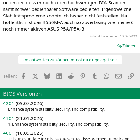
nebenbei muss er noch einen hochwertigen DIA-Scanner
samt schwer bedienbarer Software begleiten. Irgendwelche
Stabilitätsprobleme konnte ich bisher nicht feststellen. Na
hoffentlich ist das B550M-A auch so zuverlässig wie meine 6
noch immer aktiven ASUS P5A/P5A-B.
Zuletzt bearbeitet:
10.08.2022
Zitieren
Um antworten zu können musst du eingeloggt sein.
Facebook
X
Bluesky
LinkedIn
Reddit
Pinterest
Tumblr
WhatsApp
E-Mail
Li
Teilen:
BIOS Versionen
4201
(09.07.2026)
Enhance system stability, security, and compatibility.
4101
(21.01.2026)
1. Enhance system stability, security, and compatibility.
4001
(18.09.2025)
This BIOS update for Picasso, Raven, Matisse, Vermeer, Renoir, and