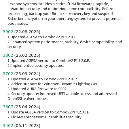
Cezanne systems includes a critical fTPM firmware upgrade,
enhancing security and optimizing game compatibility. Before
proceeding, back up your BitLocker recovery key and suspend
BitLocker encryption in your operating system to prevent potential
boot issues.
3902
(22.08.2025)
1.Updated AGESA to ComboV2 PI 1.2.0.F.
2.Enhanced system performance, stability, device compatibility, and
security.
3802
(25.02.2025)
1.Updated AGESA version to ComboV2 PI 1.2.0.E.
2.Implemented security updates.
3702
(25.09.2024)
1. Updated AGESA to ComboV2PI 1.2.0.Cc
2. Added support for Windows Dynamic Lighting (WDL).
3. Updated AURA firmware to 0302.
4. Security update: Improved UEFI variable access and addressed
OpenSSL vulnerabilities.
3607
(25.04.2024)
1. Update AGESA version to ComboV2PI 1.2.0.Ca.
2. Fix AMD processor vulnerabilities security.
3402
(06.11.2023)