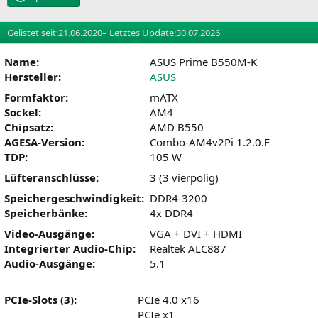
Gelistet seit:
21.06.2020
– Letztes Update:
30.07.2026
Name:
ASUS Prime B550M-K
Hersteller:
ASUS
Formfaktor:
mATX
Sockel:
AM4
Chipsatz:
AMD B550
AGESA-Version:
Combo-AM4v2Pi 1.2.0.F
TDP:
105 W
Lüfteranschlüsse:
3 (3 vierpolig)
Speichergeschwindigkeit:
DDR4-3200
Speicherbänke:
4x DDR4
Video-Ausgänge:
VGA + DVI + HDMI
Integrierter Audio-Chip:
Realtek ALC887
Audio-Ausgänge:
5.1
PCIe-Slots (3):
PCIe 4.0 x16
PCIe x1