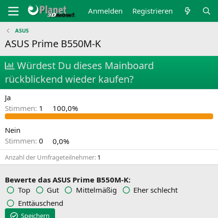
Anmelden
Registrieren
ASUS
ASUS Prime B550M-K
Würdest Du dieses Mainboard
rückblickend wieder kaufen?
Ja
Stimmen:
1
100,0%
Nein
Stimmen:
0
0,0%
Anzahl der Umfrageteilnehmer
1
Bewerte das ASUS Prime B550M-K:
Top
Gut
Mittelmäßig
Eher schlecht
Enttäuschend
Speichern