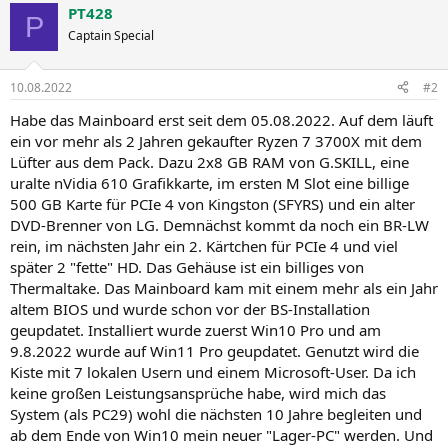
PT428
P
Captain Special
10.08.2022
#2
Habe das Mainboard erst seit dem 05.08.2022. Auf dem läuft
ein vor mehr als 2 Jahren gekaufter Ryzen 7 3700X mit dem
Lüfter aus dem Pack. Dazu 2x8 GB RAM von G.SKILL, eine
uralte nVidia 610 Grafikkarte, im ersten M Slot eine billige
500 GB Karte für PCIe 4 von Kingston (SFYRS) und ein alter
DVD-Brenner von LG. Demnächst kommt da noch ein BR-LW
rein, im nächsten Jahr ein 2. Kärtchen für PCIe 4 und viel
später 2 "fette" HD. Das Gehäuse ist ein billiges von
Thermaltake. Das Mainboard kam mit einem mehr als ein Jahr
altem BIOS und wurde schon vor der BS-Installation
geupdatet. Installiert wurde zuerst Win10 Pro und am
9.8.2022 wurde auf Win11 Pro geupdatet. Genutzt wird die
Kiste mit 7 lokalen Usern und einem Microsoft-User. Da ich
keine großen Leistungsansprüche habe, wird mich das
System (als PC29) wohl die nächsten 10 Jahre begleiten und
ab dem Ende von Win10 mein neuer "Lager-PC" werden. Und