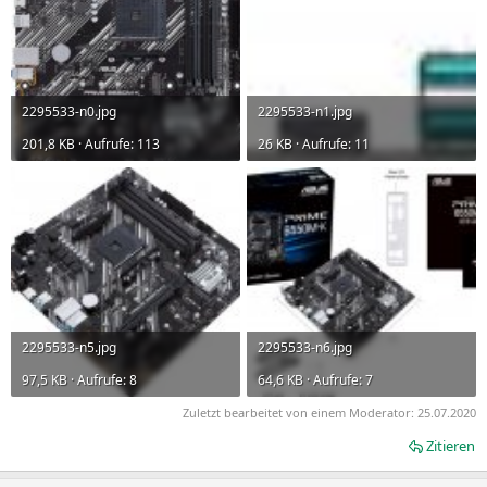
2295533-n0.jpg
2295533-n1.jpg
201,8 KB · Aufrufe: 113
26 KB · Aufrufe: 11
2295533-n5.jpg
2295533-n6.jpg
97,5 KB · Aufrufe: 8
64,6 KB · Aufrufe: 7
Zuletzt bearbeitet von einem Moderator:
25.07.2020
Zitieren