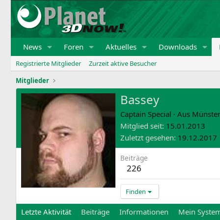
News
Foren
Aktuelles
Downloads
Registrierte Mitglieder
Zurzeit aktive Besucher
Mitglieder
Bassey
Captain Special
·
Aus
Münster
Mitglied seit
15.01.2013
Zuletzt gesehen
19.12.2017
Beiträge
226
Finden
Letzte Aktivität
Beiträge
Informationen
Mein Syste