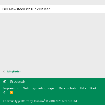
Der Newsfeed ist zur Zeit leer.
Mitglieder
Deutsch
Impressum
Nutzungsbedingungen
Datenschutz
Hilfe
Start
R
S
S
®
Community platform by XenForo
© 2010-2026 XenForo Ltd.