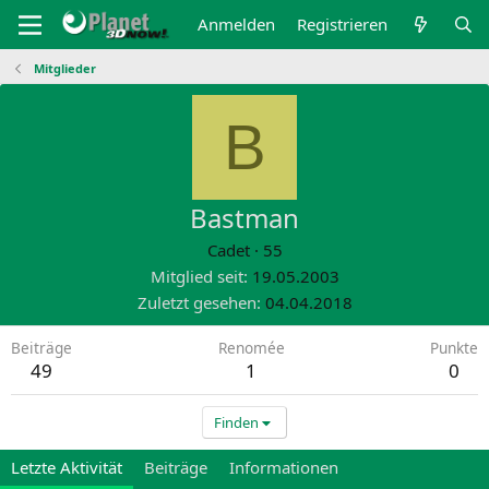
Anmelden
Registrieren
Mitglieder
B
Bastman
Cadet
·
55
Mitglied seit
19.05.2003
Zuletzt gesehen
04.04.2018
Beiträge
Renomée
Punkte
49
1
0
Finden
Letzte Aktivität
Beiträge
Informationen