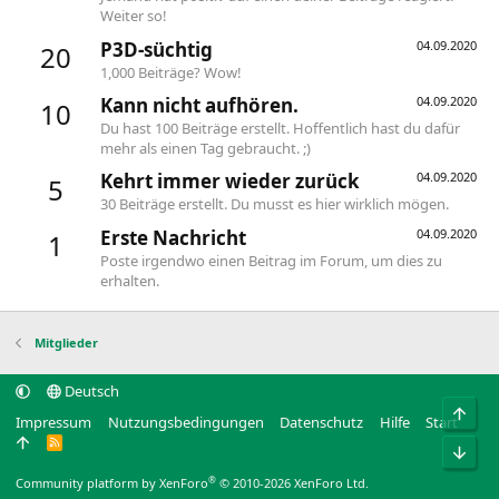
Weiter so!
P3D-süchtig
04.09.2020
20
1,000 Beiträge? Wow!
Kann nicht aufhören.
04.09.2020
10
Du hast 100 Beiträge erstellt. Hoffentlich hast du dafür
mehr als einen Tag gebraucht. ;)
Kehrt immer wieder zurück
04.09.2020
5
30 Beiträge erstellt. Du musst es hier wirklich mögen.
Erste Nachricht
04.09.2020
1
Poste irgendwo einen Beitrag im Forum, um dies zu
erhalten.
Mitglieder
Deutsch
Obe
Impressum
Nutzungsbedingungen
Datenschutz
Hilfe
Start
R
Unt
S
S
®
Community platform by XenForo
© 2010-2026 XenForo Ltd.