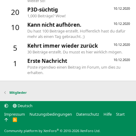
Weiter so!
P3D-süchtig
10.12.2020
20
1,000 Beiträge? Wow!
Kann nicht aufhören.
10.12.2020
10
Du hast 100 Beiträge erstellt. Hoffentlich hast du dafür
mehr als einen Tag gebraucht. ;)
Kehrt immer wieder zurück
10.12.2020
5
30 Beiträge erstellt. Du musst es hier wirklich mögen.
Erste Nachricht
10.12.2020
1
Poste irgendwo einen Beitrag im Forum, um dies zu
erhalten.
Mitglieder
Deutsch
Impressum
Nutzungsbedingungen
Datenschutz
Hilfe
Start
R
S
S
®
Community platform by XenForo
© 2010-2026 XenForo Ltd.