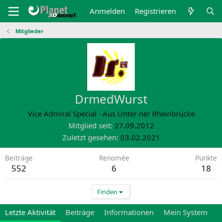
Anmelden
Registrieren
Mitglieder
DrmedWurst
Vice Admiral Special
·
Aus
Unter ner Rheinbrücke
Mitglied seit
27.09.2012
Zuletzt gesehen
03.02.2021
Beiträge
Renomée
Punkte
552
6
18
Finden
Letzte Aktivität
Beiträge
Informationen
Mein System