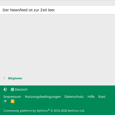
Der Newsfeed ist zur Zeit leer.
Mitglieder
Deutsch
Impressum
Nutzungsbedingungen
Datenschutz
Hilfe
Start
R
S
S
®
Community platform by XenForo
© 2010-2026 XenForo Ltd.