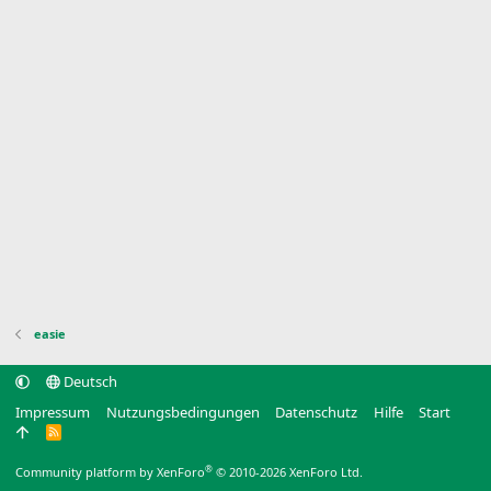
easie
Deutsch
Impressum
Nutzungsbedingungen
Datenschutz
Hilfe
Start
R
S
S
®
Community platform by XenForo
© 2010-2026 XenForo Ltd.