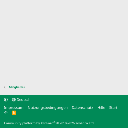
Mitglieder
Deutsch
Impressum
Nutzungsbedingungen
Datenschutz
Hilfe
Start
R
S
S
®
Community platform by XenForo
© 2010-2026 XenForo Ltd.