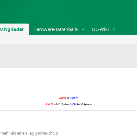
Mitglieder
Hardware-Datenbank
DC-Wiki
Rebel
of
Gamer
R.O.G.
AMD System |
MSI
Intel System
 mehr als einen Tag gebraucht. ;)