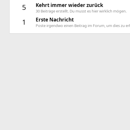
Kehrt immer wieder zurück
5
30 Beiträge erstellt. Du musst es hier wirklich mögen.
Erste Nachricht
1
Poste irgendwo einen Beitrag im Forum, um dies zu er