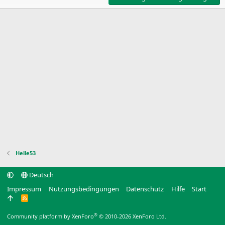
Helle53
Deutsch
Impressum
Nutzungsbedingungen
Datenschutz
Hilfe
Start
R
S
S
®
Community platform by XenForo
© 2010-2026 XenForo Ltd.