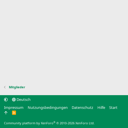
Mitglieder
Deutsch
Impressum
Nutzungsbedingungen
Datenschutz
Hilfe
Start
R
S
S
®
Community platform by XenForo
© 2010-2026 XenForo Ltd.