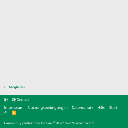
Mitglieder
Deutsch
Impressum
Nutzungsbedingungen
Datenschutz
Hilfe
Start
R
S
S
®
Community platform by XenForo
© 2010-2026 XenForo Ltd.