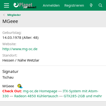
Anmelden
Registrieren
Mitglieder
MGeee
Geburtstag
14.03.1978 (Alter: 48)
Website
http://www.mg-oc.de
Standort
Hessen / Nähe Wetzlar
Signatur
Tschau
MGeee
Check Out:
mg-oc.de Homepage
---
ITX-System mit Atom-
330
---
Radeon 4850 Kühlertausch
---
GTX285-2GB und mehr