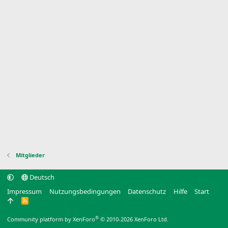
Mitglieder
Deutsch
Impressum
Nutzungsbedingungen
Datenschutz
Hilfe
Start
R
S
S
®
Community platform by XenForo
© 2010-2026 XenForo Ltd.