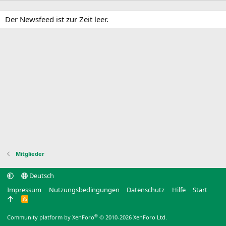
Der Newsfeed ist zur Zeit leer.
Mitglieder
Deutsch
Impressum
Nutzungsbedingungen
Datenschutz
Hilfe
Start
R
S
S
®
Community platform by XenForo
© 2010-2026 XenForo Ltd.