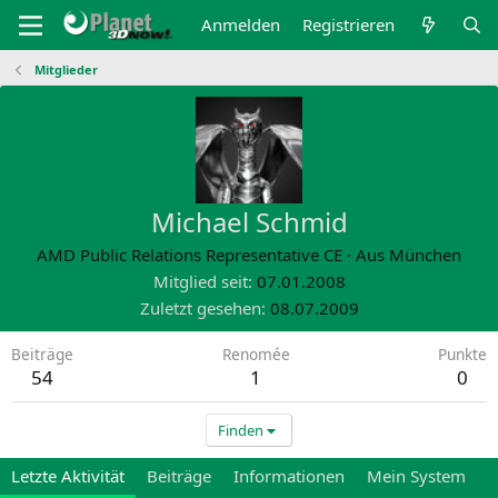
Anmelden
Registrieren
Mitglieder
Michael Schmid
AMD Public Relations Representative CE
·
Aus
München
Mitglied seit
07.01.2008
Zuletzt gesehen
08.07.2009
Beiträge
Renomée
Punkte
54
1
0
Finden
Letzte Aktivität
Beiträge
Informationen
Mein System