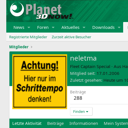
News
Foren
Aktuelles
Downloads
Registrierte Mitglieder
Zurzeit aktive Besucher
Mitglieder
neletma
Fleet Captain Special
·
Aus
Ha
Mitglied seit
17.01.2006
Zuletzt gesehen
Heute um 1
Beiträge
288
Finden
Letzte Aktivität
Beiträge
Informationen
Mein Syste