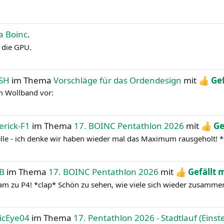
a Boinc
.
 die GPU.
ISH
im Thema
Vorschläge für das Ordendesign
mit
Gef
am Wollband vor:
erick-F1
im Thema
17. BOINC Pentathlon 2026
mit
Ge
lle - ich denke wir haben wieder mal das Maximum rausgeholt! *
zB
im Thema
17. BOINC Pentathlon 2026
mit
Gefällt 
am zu P4! *clap* Schön zu sehen, wie viele sich wieder zusamme
icEye04
im Thema
17. Pentathlon 2026 - Stadtlauf (Ein