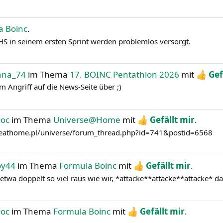
a Boinc
.
in seinem ersten Sprint werden problemlos versorgt.
iana_74
im Thema
17. BOINC Pentathlon 2026
mit
Gef
m Angriff auf die News-Seite über ;)
Doc
im Thema
Universe@Home
mit
Gefällt mir
.
rseathome.pl/universe/forum_thread.php?id=741&postid=6568
by44
im Thema
Formula Boinc
mit
Gefällt mir
.
etwa doppelt so viel raus wie wir, *attacke**attacke**attacke* da
Doc
im Thema
Formula Boinc
mit
Gefällt mir
.