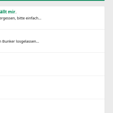
ällt mir
.
gessen, bitte einfach...
n Bunker losgelassen...