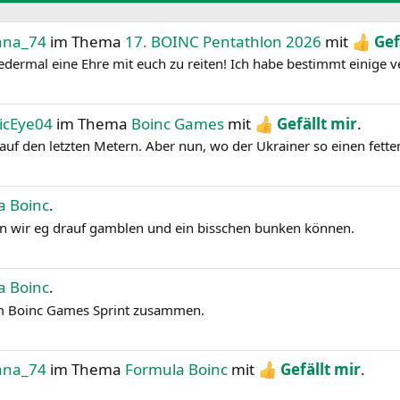
iana_74
im Thema
17. BOINC Pentathlon 2026
mit
Gef
dermal eine Ehre mit euch zu reiten! Ich habe bestimmt einige ver
icEye04
im Thema
Boinc Games
mit
Gefällt mir
.
 auf den letzten Metern. Aber nun, wo der Ukrainer so einen fette
a Boinc
.
en wir eg drauf gamblen und ein bisschen bunken können.
a Boinc
.
dem Boinc Games Sprint zusammen.
iana_74
im Thema
Formula Boinc
mit
Gefällt mir
.