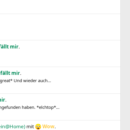
ällt mir
.
fällt mir
.
great* Und wieder auch...
mir
.
ngefunden haben. *elchtop*...
stein@Home)
mit
Wow
.