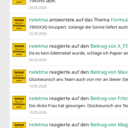
7945HX läuft.
23.05.2026
neletma
antwortete auf das Thema
Formul
7800X3D knuspert. Solange die Sonne liefert auch
22.05.2026
neletma
reagierte auf den
Beitrag von X_F
Da es kein Edelmetall wurde, schlage ich Papier 
20.05.2026
neletma
reagierte auf den
Beitrag von Mav
Glückwunsch ans Team auch von mir an dieser Ste
19.05.2026
neletma
reagierte auf den
Beitrag von Frit
Die dicke Frau hat gesungen. Glückwunsch ans Te
19.05.2026
neletma
reagierte auf den
Beitrag von Mag