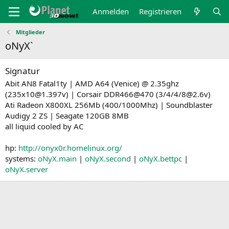
Anmelden
Registrieren
Mitglieder
oNyX`
Signatur
Abit AN8 Fatal1ty | AMD A64 (Venice) @ 2.35ghz
(235x10@1.397v) | Corsair DDR466@470 (3/4/4/8@2.6v)
Ati Radeon X800XL 256Mb (400/1000Mhz) | Soundblaster
Audigy 2 ZS | Seagate 120GB 8MB
all liquid cooled by AC
hp:
http://onyx0r.homelinux.org/
systems:
oNyX.main
|
oNyX.second
|
oNyX.bettpc
|
oNyX.server