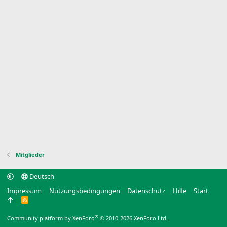
Mitglieder
Deutsch
Impressum
Nutzungsbedingungen
Datenschutz
Hilfe
Start
R
S
S
®
Community platform by XenForo
© 2010-2026 XenForo Ltd.