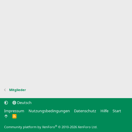
Mitglieder
Deutsch
Impressum
Nutzungsbedingungen
Datenschutz
Hilfe
Start
R
S
S
®
Community platform by XenForo
© 2010-2026 XenForo Ltd.