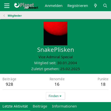
Anmelden
Registrieren
Mitglieder
SnakePlisken
Vice Admiral Special
Mitglied seit
30.01.2004
Zuletzt gesehen
25.02.2025
Beiträge
Renomée
Punkte
928
16
18
Finden
Letzte Aktivität
Beiträge
Informationen