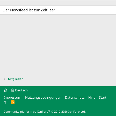
Der Newsfeed ist zur Zeit leer.
Mitglieder
Deutsch
Impressum
Nutzungsbedingungen
Datenschutz
Hilfe
Start
R
S
S
®
Community platform by XenForo
© 2010-2026 XenForo Ltd.