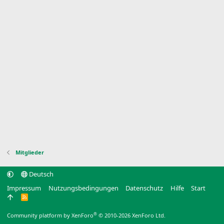
Mitglieder
Deutsch
Impressum
Nutzungsbedingungen
Datenschutz
Hilfe
Start
R
S
S
®
Community platform by XenForo
© 2010-2026 XenForo Ltd.