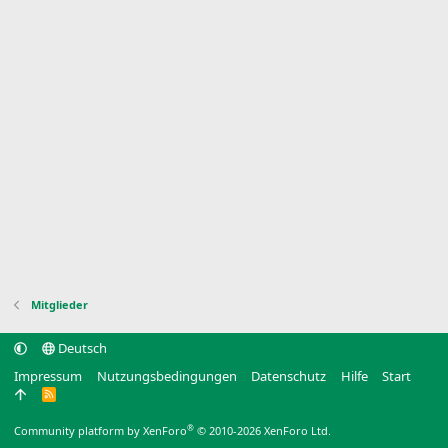
Mitglieder
Deutsch
Impressum
Nutzungsbedingungen
Datenschutz
Hilfe
Start
R
S
S
®
Community platform by XenForo
© 2010-2026 XenForo Ltd.