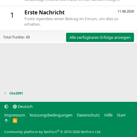
Erste Nachricht
11.08.2020
1
Poste irgendwo einen Beitrag im Forum, um dies zu
erhalten.
Total Punkte: 48
Alle verfügbaren Erfolge anzeigen
Ute2091
Deutsch
Impressum
Nutzungsbedingungen
Datenschutz
Hilfe
Start
R
S
S
®
Community platform by XenForo
© 2010-2026 XenForo Ltd.