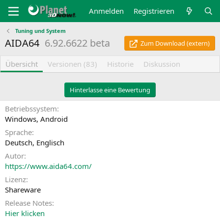
Anmelden
Registrieren
Tuning und System
AIDA64
6.92.6622 beta
Zum Download (extern)
Übersicht
Versionen (83)
Historie
Diskussion
Hinterlasse eine Bewertung
Betriebssystem
Windows
Android
Sprache
Deutsch
Englisch
Autor
https://www.aida64.com/
Lizenz
Shareware
Release Notes
Hier klicken