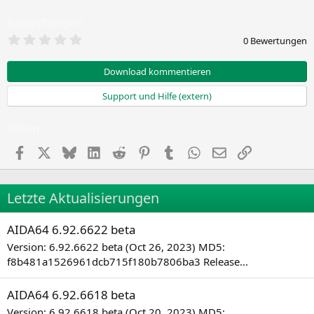
Bewertungen
0
0 Bewertungen
,
0
0
Download kommentieren
S
t
Support und Hilfe (extern)
e
r
n
Teilen
(
e
Facebook
X
Bluesky
LinkedIn
Reddit
Pinterest
Tumblr
WhatsApp
E-Mail
Link
)
Letzte Aktualisierungen
AIDA64 6.92.6622 beta
Version: 6.92.6622 beta (Oct 26, 2023) MD5:
f8b481a1526961dcb715f180b7806ba3 Release...
AIDA64 6.92.6618 beta
Version: 6.92.6618 beta (Oct 20, 2023) MD5: