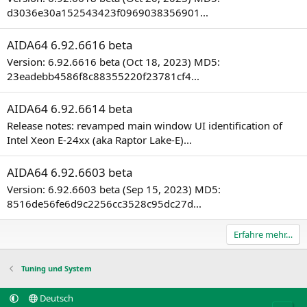
d3036e30a152543423f0969038356901...
AIDA64 6.92.6616 beta
Version: 6.92.6616 beta (Oct 18, 2023) MD5:
23eadebb4586f8c88355220f23781cf4...
AIDA64 6.92.6614 beta
Release notes: revamped main window UI identification of
Intel Xeon E-24xx (aka Raptor Lake-E)...
AIDA64 6.92.6603 beta
Version: 6.92.6603 beta (Sep 15, 2023) MD5:
8516de56fe6d9c2256cc3528c95dc27d...
Erfahre mehr…
Tuning und System
Deutsch