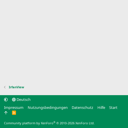
IrfanView
Deutsch
Impressum
Nutzungsbedingungen
Datenschutz
Hilfe
Start
R
S
S
®
Community platform by XenForo
© 2010-2026 XenForo Ltd.