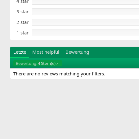
t
4 star
e
r
3 star
n
(
e
2 star
)
1 star
Letzte
Most helpful
Bewertung
Bewertung:
4 Stern(e)
There are no reviews matching your filters.