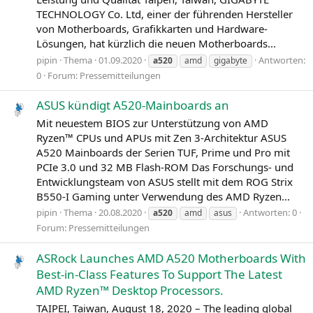
TECHNOLOGY Co. Ltd, einer der führenden Hersteller
von Motherboards, Grafikkarten und Hardware-
Lösungen, hat kürzlich die neuen Motherboards...
pipin
Thema
01.09.2020
Antworten:
a520
amd
gigabyte
0
Forum:
Pressemitteilungen
ASUS kündigt A520-Mainboards an
Mit neuestem BIOS zur Unterstützung von AMD
Ryzen™ CPUs und APUs mit Zen 3‑Architektur ASUS
A520 Mainboards der Serien TUF, Prime und Pro mit
PCIe 3.0 und 32 MB Flash-ROM Das Forschungs- und
Entwicklungsteam von ASUS stellt mit dem ROG Strix
B550‑I Gaming unter Verwendung des AMD Ryzen...
pipin
Thema
20.08.2020
Antworten: 0
a520
amd
asus
Forum:
Pressemitteilungen
ASRock Launches AMD A520 Motherboards With
Best-in-Class Features To Support The Latest
AMD Ryzen™ Desktop Processors.
TAIPEI, Taiwan, August 18, 2020 – The leading global