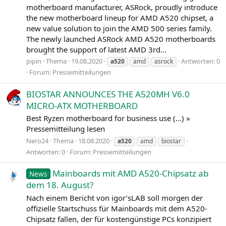
motherboard manufacturer, ASRock, proudly introduce
the new motherboard lineup for AMD A520 chipset, a
new value solution to join the AMD 500 series family.
The newly launched ASRock AMD A520 motherboards
brought the support of latest AMD 3rd...
pipin
Thema
19.08.2020
Antworten: 0
a520
amd
asrock
Forum:
Pressemitteilungen
BIOSTAR ANNOUNCES THE A520MH V6.0
MICRO-ATX MOTHERBOARD
Best Ryzen motherboard for business use (…) »
Pressemitteilung lesen
Nero24
Thema
18.08.2020
a520
amd
biostar
Antworten: 0
Forum:
Pressemitteilungen
Mainboards mit AMD A520-Chipsatz ab
News
dem 18. August?
Nach einem Bericht von igor’sLAB soll morgen der
offizielle Startschuss für Mainboards mit dem A520-
Chipsatz fallen, der für kostengünstige PCs konzipiert