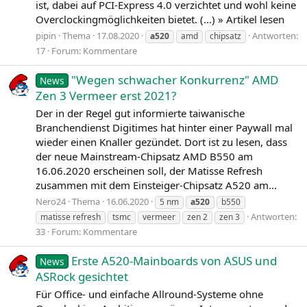
ist, dabei auf PCI-Express 4.0 verzichtet und wohl keine
Overclockingmöglichkeiten bietet. (…) » Artikel lesen
pipin
Thema
17.08.2020
Antworten:
a520
amd
chipsatz
17
Forum:
Kommentare
"Wegen schwacher Konkurrenz" AMD
News
Zen 3 Vermeer erst 2021?
Der in der Regel gut informierte taiwanische
Branchendienst Digitimes hat hinter einer Paywall mal
wieder einen Knaller gezündet. Dort ist zu lesen, dass
der neue Mainstream-Chipsatz AMD B550 am
16.06.2020 erscheinen soll, der Matisse Refresh
zusammen mit dem Einsteiger-Chipsatz A520 am...
Nero24
Thema
16.06.2020
5 nm
a520
b550
Antworten:
matisse refresh
tsmc
vermeer
zen 2
zen 3
33
Forum:
Kommentare
Erste A520-Mainboards von ASUS und
News
ASRock gesichtet
Für Office- und einfache Allround-Systeme ohne