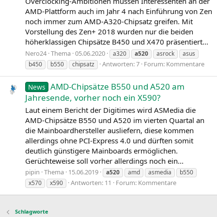
Overclocking-Ambitionen müssen Interessenten an der
AMD-Plattform auch im Jahr 4 nach Einführung von Zen
noch immer zum AMD-A320-Chipsatz greifen. Mit
Vorstellung des Zen+ 2018 wurden nur die beiden
höherklassigen Chipsätze B450 und X470 präsentiert...
Nero24
Thema
05.06.2020
a320
a520
asrock
asus
Antworten: 7
Forum:
Kommentare
b450
b550
chipsatz
AMD-Chipsätze B550 und A520 am
News
Jahresende, vorher noch ein X590?
Laut einem Bericht der Digitimes wird ASMedia die
AMD-Chipsätze B550 und A520 im vierten Quartal an
die Mainboardhersteller ausliefern, diese kommen
allerdings ohne PCI-Express 4.0 und dürften somit
deutlich günstigere Mainboards ermöglichen.
Gerüchteweise soll vorher allerdings noch ein...
pipin
Thema
15.06.2019
a520
amd
asmedia
b550
Antworten: 11
Forum:
Kommentare
x570
x590
Schlagworte