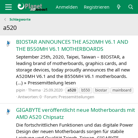
Anmelden
Registrieren
Schlagworte
a520
BIOSTAR ANNOUNCES THE A520MH V6.1 AND
THE B550MH V6.1 MOTHERBOARDS
September 25th, 2020, Taipei, Taiwan – BIOSTAR, a
leading brand of motherboards, graphics cards, and
storage devices, today proudly announces the all new
A520MH V6.1 and the B550MH V6.1 motherboards.
(…) » Pressemitteilung lesen
pipin
Thema
25.09.2020
a520
b550
biostar
mainboard
Antworten: 0
Forum:
Pressemitteilungen
GIGABYTE veröffentlicht neue Motherboards mit
AMD A520 Chipsatz
Die fortschrittlichen Funktionen und das digitale Power
Design der neuen Motherboards sorgen für stabile
Leistung und Qualität Taipeh, Taiwan, GIGABYTE