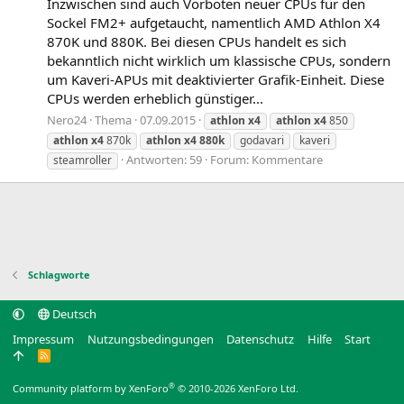
Inzwischen sind auch Vorboten neuer CPUs für den
Sockel FM2+ aufgetaucht, namentlich AMD Athlon X4
870K und 880K. Bei diesen CPUs handelt es sich
bekanntlich nicht wirklich um klassische CPUs, sondern
um Kaveri-APUs mit deaktivierter Grafik-Einheit. Diese
CPUs werden erheblich günstiger...
Nero24
Thema
07.09.2015
athlon
x4
athlon
x4
850
athlon
x4
870k
athlon
x4
880k
godavari
kaveri
Antworten: 59
Forum:
Kommentare
steamroller
Schlagworte
Deutsch
Impressum
Nutzungsbedingungen
Datenschutz
Hilfe
Start
R
S
S
®
Community platform by XenForo
© 2010-2026 XenForo Ltd.