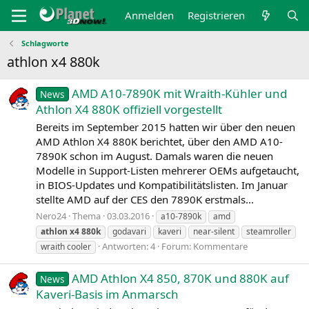
Anmelden
Registrieren
Schlagworte
athlon x4 880k
AMD A10-7890K mit Wraith-Kühler und
News
Athlon X4 880K offiziell vorgestellt
Bereits im September 2015 hatten wir über den neuen
AMD Athlon X4 880K berichtet, über den AMD A10-
7890K schon im August. Damals waren die neuen
Modelle in Support-Listen mehrerer OEMs aufgetaucht,
in BIOS-Updates und Kompatibilitätslisten. Im Januar
stellte AMD auf der CES den 7890K erstmals...
Nero24
Thema
03.03.2016
a10-7890k
amd
athlon
x4
880k
godavari
kaveri
near-silent
steamroller
Antworten: 4
Forum:
Kommentare
wraith cooler
AMD Athlon X4 850, 870K und 880K auf
News
Kaveri-Basis im Anmarsch