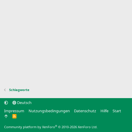
Schlagworte
Deutsch
Impressum
Nutzungsbedingungen
Datenschutz
Hilfe
Start
R
S
S
®
Community platform by XenForo
© 2010-2026 XenForo Ltd.