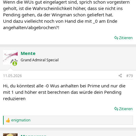
Wenn die WUs gut eingelagert sind, sprich schon vorgestern
geholt, ist die Wahrscheinlichkeit höher, dass sie nicht ins
Pending gehen, da der Wingman schon geliefert hat.
Und dazu vielleicht noch von Hand die mit _0 am Ende
angehalten/abgebrochen?!
Zitieren
Mente
Grand Admiral Special
11.05.2026
#79
Hi, du könntest alle -0 Wus anhalten bei Prime und nur die
mit 1 und höher erst berechnen das würde dein Pending
reduzieren
Zitieren
enigmation
R
e
a