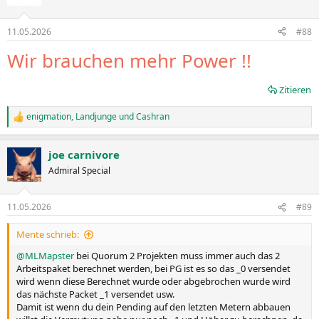
11.05.2026
#88
Wir brauchen mehr Power !!
Zitieren
enigmation
,
Landjunge
und
Cashran
R
e
a
joe carnivore
k
t
Admiral Special
i
o
n
11.05.2026
#89
e
n
Mente schrieb:
:
@MLMapster
bei Quorum 2 Projekten muss immer auch das 2
Arbeitspaket berechnet werden, bei PG ist es so das _0 versendet
wird wenn diese Berechnet wurde oder abgebrochen wurde wird
das nächste Packet _1 versendet usw.
Damit ist wenn du dein Pending auf den letzten Metern abbauen