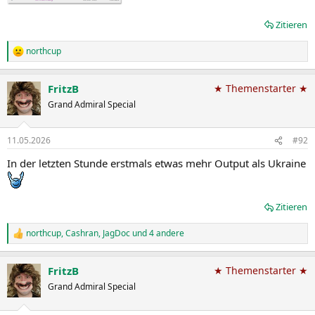
Zitieren
northcup
R
e
a
FritzB
★ Themenstarter ★
k
t
Grand Admiral Special
i
o
n
11.05.2026
#92
e
n
In der letzten Stunde erstmals etwas mehr Output als Ukraine
:
Zitieren
northcup
,
Cashran
,
JagDoc
und 4 andere
R
e
a
FritzB
★ Themenstarter ★
k
t
Grand Admiral Special
i
o