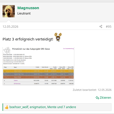
a
Magnusson
k
t
Lieutnant
i
o
n
12.05.2026
#95
e
n
:
Platz 3 erfolgreich verteidigt!
Zuletzt bearbeitet:
12.05.2026
Zitieren
boehser_wolf
,
enigmation
,
Mente
und 7 andere
R
e