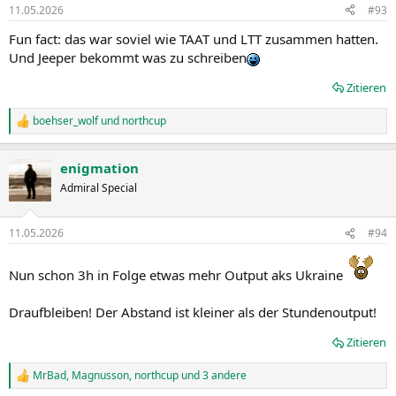
n
11.05.2026
#93
e
n
Fun fact: das war soviel wie TAAT und LTT zusammen hatten.
:
Und Jeeper bekommt was zu schreiben
Zitieren
boehser_wolf
und
northcup
R
e
a
enigmation
k
t
Admiral Special
i
o
n
11.05.2026
#94
e
n
:
Nun schon 3h in Folge etwas mehr Output aks Ukraine
Draufbleiben! Der Abstand ist kleiner als der Stundenoutput!
Zitieren
MrBad
,
Magnusson
,
northcup
und 3 andere
R
e