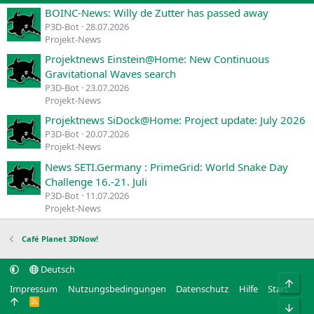
BOINC-News: Willy de Zutter has passed away
P3D-Bot
28.07.2026
Projekt-News
Projektnews Einstein@Home: New Continuous
Gravitational Waves search
P3D-Bot
23.07.2026
Projekt-News
Projektnews SiDock@Home: Project update: July 2026
P3D-Bot
20.07.2026
Projekt-News
News SETI.Germany : PrimeGrid: World Snake Day
Challenge 16.-21. Juli
P3D-Bot
11.07.2026
Projekt-News
Café Planet 3DNow!
Deutsch
Obe
Impressum
Nutzungsbedingungen
Datenschutz
Hilfe
Start
R
Unt
S