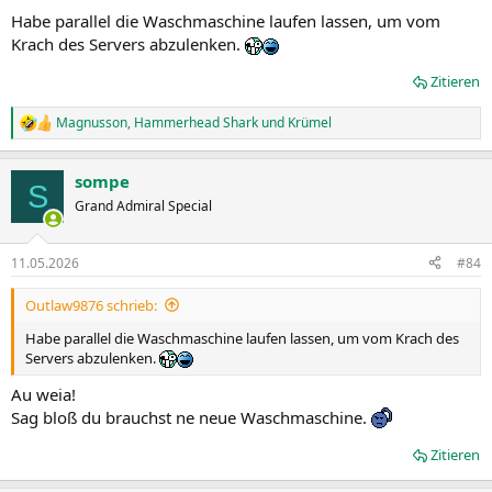
Habe parallel die Waschmaschine laufen lassen, um vom
Krach des Servers abzulenken.
Zitieren
Magnusson
,
Hammerhead Shark
und
Krümel
R
e
a
sompe
k
S
t
Grand Admiral Special
i
o
n
11.05.2026
#84
e
n
Outlaw9876 schrieb:
:
Habe parallel die Waschmaschine laufen lassen, um vom Krach des
Servers abzulenken.
Au weia!
Sag bloß du brauchst ne neue Waschmaschine.
Zitieren