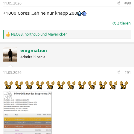
n
11.05.2026
#90
e
n
+1000 Cores!...ah ne nur knapp 200
:
Zitieren
NEO83
,
northcup
und
Maverick-F1
R
e
a
enigmation
k
t
Admiral Special
i
o
n
11.05.2026
#91
e
n
: