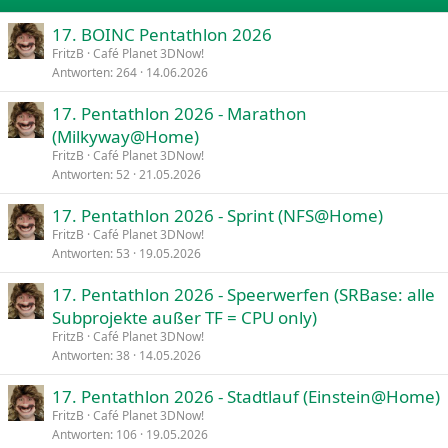
26
Trebuchet MS
17. BOINC Pentathlon 2026
Verdana
FritzB
Café Planet 3DNow!
Antworten
264
14.06.2026
17. Pentathlon 2026 - Marathon
(Milkyway@Home)
FritzB
Café Planet 3DNow!
Antworten
52
21.05.2026
17. Pentathlon 2026 - Sprint (NFS@Home)
FritzB
Café Planet 3DNow!
Antworten
53
19.05.2026
17. Pentathlon 2026 - Speerwerfen (SRBase: alle
Subprojekte außer TF = CPU only)
FritzB
Café Planet 3DNow!
Antworten
38
14.05.2026
17. Pentathlon 2026 - Stadtlauf (Einstein@Home)
FritzB
Café Planet 3DNow!
Antworten
106
19.05.2026