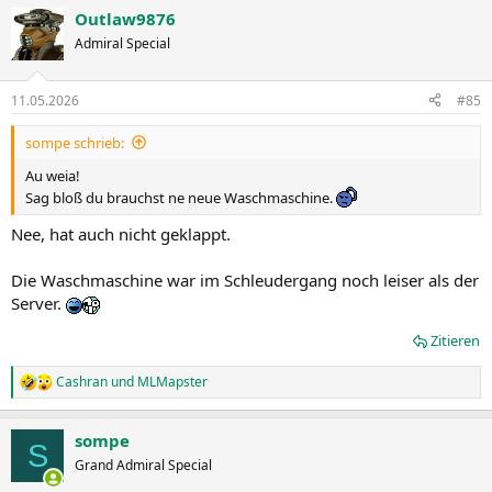
Outlaw9876
Admiral Special
11.05.2026
#85
sompe schrieb:
Au weia!
Sag bloß du brauchst ne neue Waschmaschine.
Nee, hat auch nicht geklappt.
Die Waschmaschine war im Schleudergang noch leiser als der
Server.
Zitieren
Cashran
und
MLMapster
R
e
a
sompe
k
S
t
Grand Admiral Special
i