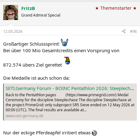
a
FritzB
★ Themenstarter ★
k
t
Grand Admiral Special
i
o
n
12.05.2026
#96
e
n
Großartiger Schlusssprint!
:
Bei über 100 Mio Gesamtcredits einen Vorsprung von
872.574 übers Ziel gerettet
Die Medaille ist auch schon da:
SETI.Germany Forum - BOINC Pentathlon 2026: Steeplechase Medal Ceremony
Back to the Pentathlon pages (https://www.primegrid.com/) Medal
Ceremony for the discipline Steeplechase The discipline Steeplechase at
the project PrimeGrid: only subproject SR5 Sieve ended on 12 May 2026 at
00:00 (UTC). The final results are available at...
www.seti-germany.de
Nur der eckige Pferdeapfel irritiert etwas