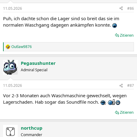
o
n
11.05.2026
#86
e
n
Puh, ich dachte schon die Lager sind so breit das sie im
:
normalen Waschgang dagegen ankämpfen konnte.
Zitieren
Outlaw9876
R
e
a
Pegasushunter
k
t
Admiral Special
i
o
n
11.05.2026
#87
e
n
Vor 2-3 Monaten auch Waschmaschine gewechselt, wegen
:
Lagerschaden. Hab sogar das Soundfile noch.
Zitieren
northcup
Commander