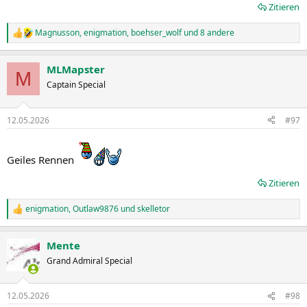
Zitieren
Magnusson
,
enigmation
,
boehser_wolf
und 8 andere
R
e
a
MLMapster
k
M
t
Captain Special
i
o
n
12.05.2026
#97
e
n
:
Geiles Rennen
Zitieren
enigmation
,
Outlaw9876
und
skelletor
R
e
a
Mente
k
t
Grand Admiral Special
i
o
n
12.05.2026
#98
e