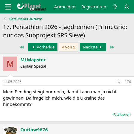
Anmelden
Registrieren
Café Planet 3DNow!
17. Pentathlon 2026 - Jagdrennen (PrimeGrid:
nur das Subprojekt SR5 Sieve)
Erste
Letzte
Vorherige
4 von 5
Nächste
MLMapster
M
Captain Special
11.05.2026
#76
Mein Pending steigt nur noch, damit kann man ja nicht
gewinnen. Da frage ich mich, wie die Ukraine das
hinbekommt?
Zitieren
Outlaw9876