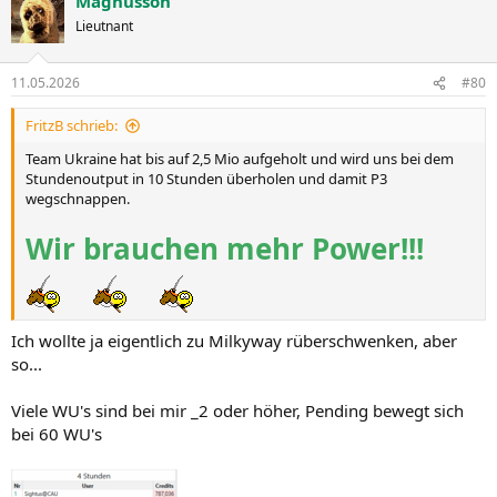
Magnusson
k
t
Lieutnant
i
o
n
11.05.2026
#80
e
n
FritzB schrieb:
:
Team Ukraine hat bis auf 2,5 Mio aufgeholt und wird uns bei dem
Stundenoutput in 10 Stunden überholen und damit P3
wegschnappen.
Wir brauchen mehr Power!!!
Ich wollte ja eigentlich zu Milkyway rüberschwenken, aber
so...
Viele WU's sind bei mir _2 oder höher, Pending bewegt sich
bei 60 WU's