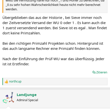
willst die Vermutung nahe nur noch _1 und Höher zu berechnen, da
_0 zu sehr hohen Wahrscheinlichkeit heute nicht mehr berechnet
werden.
Übergeblieben das aus der Historie , bei Sieve immer noch
der Zeitversetzte Versand der WU 0 oder 1 . Es kann auch die
1 zuerst versendend werden. Bei Sieve ist es egal . Man findet
dort keine Primzahlen.
Bei den richtigen Primzahl Projekten schon. Hintergrund ist
das auch langsame Rechner eine Primzahl finden können.
Nach der Einführung der Prüf-WU war das überflüssig. Jeder
ist ist Erstfinder.
Zitieren
northcup
R
e
a
Landjunge
k
t
Admiral Special
i
o