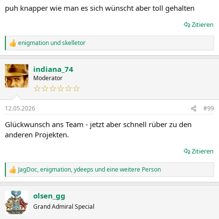
n
puh knapper wie man es sich wünscht aber toll gehalten
:
Zitieren
enigmation
und
skelletor
R
e
a
indiana_74
k
t
Moderator
i
☆☆☆☆☆☆
o
n
12.05.2026
#99
e
n
Glückwunsch ans Team - jetzt aber schnell rüber zu den
:
anderen Projekten.
Zitieren
JagDoc
,
enigmation
,
ydeeps
und eine weitere Person
R
e
a
olsen_gg
k
t
Grand Admiral Special
i