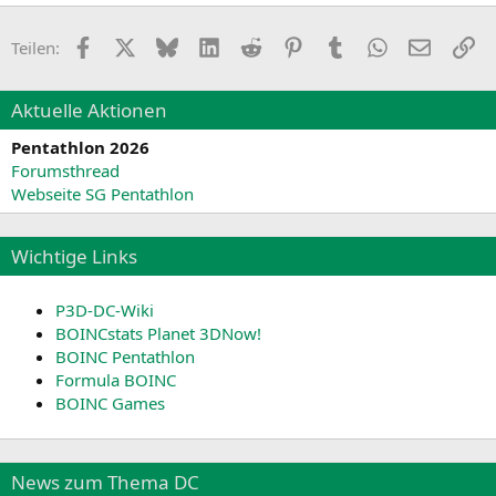
Facebook
X
Bluesky
LinkedIn
Reddit
Pinterest
Tumblr
WhatsApp
E-Mail
Li
Teilen:
Aktuelle Aktionen
Pentathlon 2026
Forumsthread
Webseite SG Pentathlon
Wichtige Links
P3D-DC-Wiki
BOINCstats Planet 3DNow!
BOINC Pentathlon
Formula BOINC
BOINC Games
News zum Thema DC