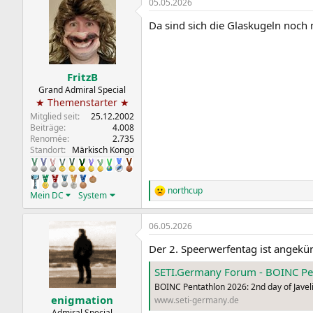
05.05.2026
k
t
Da sind sich die Glaskugeln noch 
i
o
n
e
n
FritzB
:
Grand Admiral Special
★ Themenstarter ★
Mitglied seit
25.12.2002
Beiträge
4.008
Renomée
2.735
Standort
Märkisch Kongo
northcup
R
Mein DC
System
e
a
06.05.2026
k
t
Der 2. Speerwerfentag ist angekün
i
o
SETI.Germany Forum - BOINC Pen
n
e
BOINC Pentathlon 2026: 2nd day of Javel
n
enigmation
www.seti-germany.de
:
Admiral Special