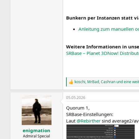
Bunkern per Instanzen statt vi
Anleitung zum manuellen ode
Weitere Informationen in uns
SRBase – Planet 3DNow! Distribu
koschi
,
MrBad
,
Cashran
und eine wei
R
e
a
05.05.2026
k
t
Quorum 1,
i
o
SRBase-Einstellungen:
n
Laut
@Rebirther
sind average2/av
e
n
enigmation
:
Admiral Special