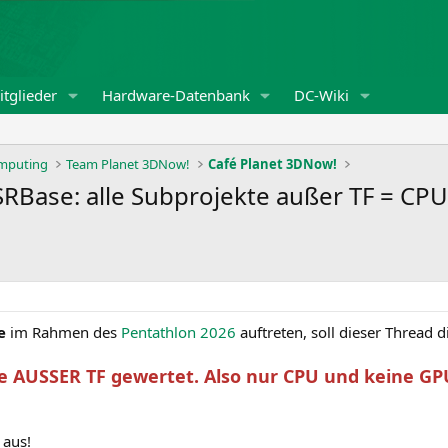
tglieder
Hardware-Datenbank
DC-Wiki
omputing
Team Planet 3DNow!
Café Planet 3DNow!
SRBase: alle Subprojekte außer TF = CPU
e
im Rahmen des
Pentathlon 2026
auftreten, soll dieser Thread d
te AUSSER TF gewertet. Also nur CPU und keine G
 aus!