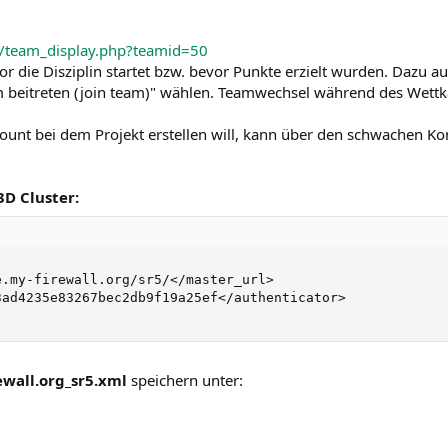
r5/team_display.php?teamid=50
r die Disziplin startet bzw. bevor Punkte erzielt wurden. Dazu au
 beitreten (join team)" wählen. Teamwechsel während des Wettk
ount bei dem Projekt erstellen will, kann über den schwachen K
3D Cluster:
.my-firewall.org/sr5/</master_url>

ad4235e83267bec2db9f19a25ef</authenticator>

ewall.org_sr5.xml
speichern unter: