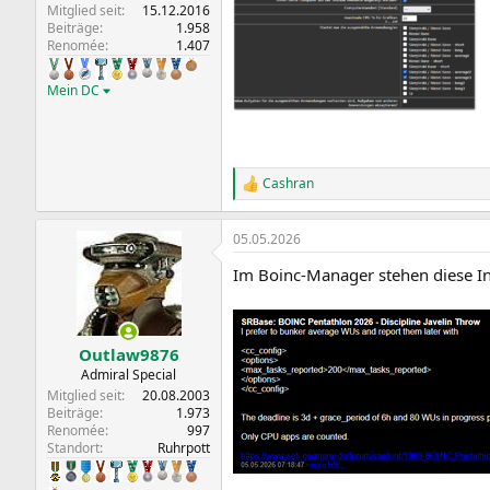
Mitglied seit
15.12.2016
Beiträge
1.958
Renomée
1.407
Mein DC
Cashran
R
e
a
05.05.2026
k
t
Im Boinc-Manager stehen diese Inf
i
o
n
e
n
Outlaw9876
:
Admiral Special
Mitglied seit
20.08.2003
Beiträge
1.973
Renomée
997
Standort
Ruhrpott