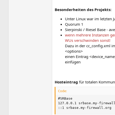
Besonderheiten des Projekts:
Unter Linux war im letzten J
Quorum 1
Sierpinski / Riesel Base - a
wenn mehrere Instanzen gen
WUs verschwinden sonst!
Dazu in der cc_config.xml i
<options>
einen Eintrag <device_nam
einfügen
Hosteintrag
für totalen Kommuni
Code:
#SRBase

127.0.0.1 srbase.my-firewall
::1 srbase.my-firewall.org