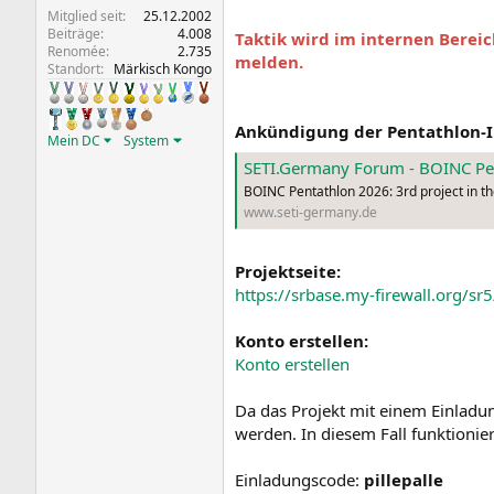
Mitglied seit
25.12.2002
Beiträge
4.008
Taktik wird im internen Bereic
Renomée
2.735
melden.
Standort
Märkisch Kongo
Ankündigung der Pentathlon-In
Mein DC
System
SETI.Germany Forum - BOINC Pent
BOINC Pentathlon 2026: 3rd project in the
www.seti-germany.de
Projektseite:
https://srbase.my-firewall.org/sr5
Konto erstellen:
Konto erstellen
Da das Projekt mit einem Einladun
werden. In diesem Fall funktionie
Einladungscode:
pillepalle