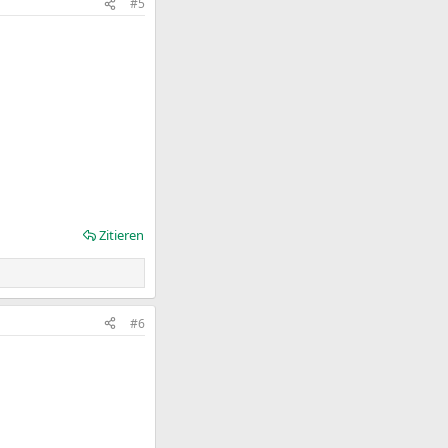
#5
Zitieren
#6