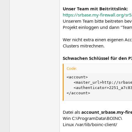
Unser Team mit Beitrittslink:
https://srbase.my-firewall.org/s
Unserem Team bitte beitreten bevo
Projekt einloggen und dann "Team
Wer nicht extra einen eigenen Acc
Clusters mitrechnen.
Schwachen Schlüssel für den P
Code:
<account>

   <master_url>http://srbase
   <authenticator>2251_a7c83
</account>
Datei als
account_srbase.my-fir
Win C:\ProgramData\BOINC\
Linux /var/lib/boinc-client/