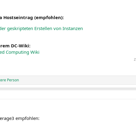
a Hostseintrag (empfohlen):
r geskripteten Erstellen von Instanzen
erem DC-Wiki:
ted Computing Wiki
Z
tere Person
erage3 empfohlen: