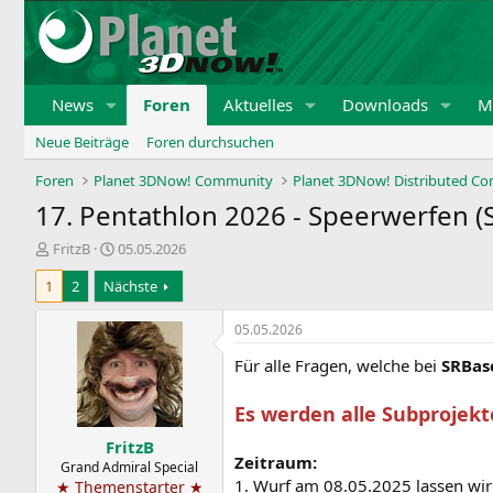
News
Foren
Aktuelles
Downloads
Mi
Neue Beiträge
Foren durchsuchen
Foren
Planet 3DNow! Community
Planet 3DNow! Distributed C
17. Pentathlon 2026 - Speerwerfen (
E
E
FritzB
05.05.2026
r
r
1
2
Nächste
s
s
t
t
e
e
05.05.2026
l
l
Für alle Fragen, welche bei
SRBas
l
l
e
t
r
a
Es werden alle Subprojek
m
FritzB
Zeitraum:
Grand Admiral Special
1. Wurf am 08.05.2025 lassen wir
★ Themenstarter ★