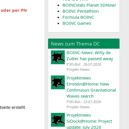
BOINCstats Planet 3DNow!
d oder per PN
BOINC Pentathlon
Formula BOINC
BOINC Games
News zum Thema DC
BOINC-News: Willy de
Zutter has passed away
P3D-Bot
28.07.2026
Projekt-News
Projektnews
Einstein@Home: New
Continuous Gravitational
Waves search
P3D-Bot
23.07.2026
Projekt-News
eite erstellt
Projektnews
SiDock@Home: Project
update: July 2026