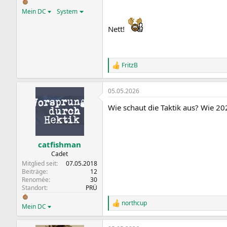
Mein DC
System
Nett!
FritzB
R
e
a
05.05.2026
k
t
Wie schaut die Taktik aus? Wie 20
i
o
n
e
n
catfishman
:
Cadet
Mitglied seit
07.05.2018
Beiträge
12
Renomée
30
Standort
PRÜ
northcup
R
Mein DC
e
a