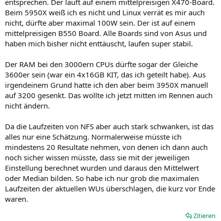
entsprechen. Der läuft auf einem mittelpreisigen X470-Board.
trotzdem jemandem
Beim 5950X weiß ich es nicht und Linux verrät es mir auch
nicht, dürfte aber maximal 100W sein. Der ist auf einem
mittelpreisigen B550 Board. Alle Boards sind von Asus und
Mit freundlichen Grüßen
AMDuzer
haben mich bisher nicht enttäuscht, laufen super stabil.
Der RAM bei den 3000ern CPUs dürfte sogar der Gleiche
3600er sein (war ein 4x16GB KIT, das ich geteilt habe). Aus
irgendeinem Grund hatte ich den aber beim 3950X manuell
auf 3200 gesenkt. Das wollte ich jetzt mitten im Rennen auch
nicht ändern.
Da die Laufzeiten von NFS aber auch stark schwanken, ist das
alles nur eine Schätzung. Normalerweise müsste ich
mindestens 20 Resultate nehmen, von denen ich dann auch
noch sicher wissen müsste, dass sie mit der jeweiligen
Einstellung berechnet wurden und daraus den Mittelwert
oder Median bilden. So habe ich nur grob die maximalen
Laufzeiten der aktuellen WUs überschlagen, die kurz vor Ende
waren.
Zitieren