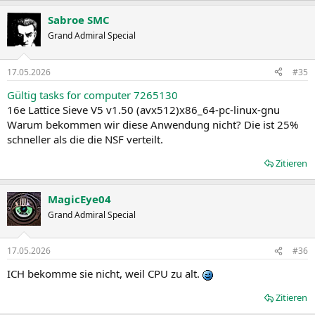
Sabroe SMC
Grand Admiral Special
17.05.2026
#35
Gültig tasks for computer 7265130
16e Lattice Sieve V5 v1.50 (avx512)x86_64-pc-linux-gnu
Warum bekommen wir diese Anwendung nicht? Die ist 25%
schneller als die die NSF verteilt.
Zitieren
MagicEye04
Grand Admiral Special
17.05.2026
#36
ICH bekomme sie nicht, weil CPU zu alt.
Zitieren