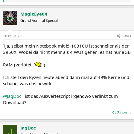
e
a
MagicEye04
k
t
Grand Admiral Special
i
o
n
18.05.2026
#43
e
n
Tja, selbst mein Notebook mit i5-10310U ist schneller als der
:
3950X. Wobei da nicht mehr als 4 WUs gehen, es hat nur 8GB
RAM (verlötet
).
Ich stell den Ryzen heute abend dann mal auf 49% Kerne und
schaue, was das bewirkt.
@JagDoc
: ist das Auswertescript irgendwo verlinkt zum
Download?
Zitieren
JagDoc
J