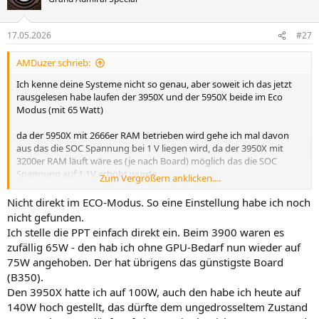
i
o
n
17.05.2026
#27
e
n
AMDuzer schrieb:
:
Ich kenne deine Systeme nicht so genau, aber soweit ich das jetzt
rausgelesen habe laufen der 3950X und der 5950X beide im Eco
Modus (mit 65 Watt)
da der 5950X mit 2666er RAM betrieben wird gehe ich mal davon
aus das die SOC Spannung bei 1 V liegen wird, da der 3950X mit
3200er RAM läuft wäre es (je nach Board) möglich das die SOC
Spannung auf 1.1V erhöht wurde.
Zum Vergrößern anklicken....
Gerade etwas günstigere Boards die an den Spannungswandlern
sparen machen dies gerne.
Nicht direkt im ECO-Modus. So eine Einstellung habe ich noch
nicht gefunden.
Dadurch kann es aber dazu kommen das bei Vollauslastung der
Ich stelle die PPT einfach direkt ein. Beim 3900 waren es
Takt der Kerne gesenkt wird um immer noch in das 65W "Fenster"
zufällig 65W - den hab ich ohne GPU-Bedarf nun wieder auf
zu passen, bei meinem 5950X macht dies je nach Projekt bis zu
75W angehoben. Der hat übrigens das günstigste Board
300MHz Taktunterschied auf allen Kernen aus (je nachdem ob ich
(B350).
3200er RAM mit 1 V SOC Spannung oder 3600er RAM mit 1.1V SOC
Spannung nutze)
Den 3950X hatte ich auf 100W, auch den habe ich heute auf
140W hoch gestellt, das dürfte dem ungedrosseltem Zustand
Ich weiss nicht ob dies dein Problem löst, aber vielleicht hilft es