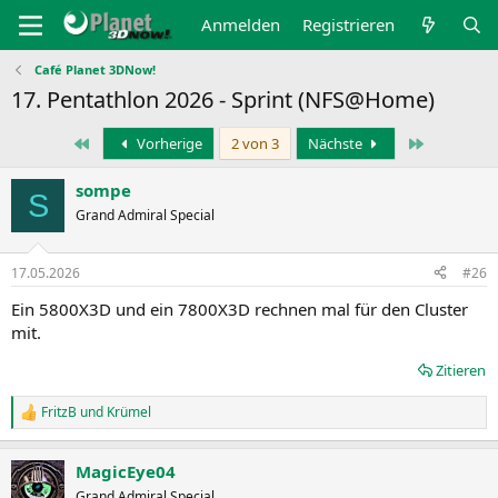
Anmelden
Registrieren
Café Planet 3DNow!
17. Pentathlon 2026 - Sprint (NFS@Home)
Erste
Letzte
Vorherige
2 von 3
Nächste
sompe
S
Grand Admiral Special
17.05.2026
#26
Ein 5800X3D und ein 7800X3D rechnen mal für den Cluster
mit.
Zitieren
FritzB
und
Krümel
R
e
a
MagicEye04
k
t
Grand Admiral Special