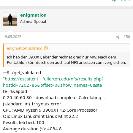
enigmation
Admiral Special
19.05.2026
#50
enigmation schrieb:
Ich hab den 3900XT, aber der rechnet grad nur MW. Nach dem
Pentathlon könnte ich den auch auf NFS ansetzen zum vergleichen.
:~$ ./get_validated
"
https://escatter11.fullerton.edu/nfs/results.php?
hostid=7262786&offset=0&show_names=0&sta
te=4&appid="
0 20 40 60 80 - download complete. Calculating...
(standard_in) 1: syntax error
CPU: AMD Ryzen 9 3900XT 12-Core Processor
OS: Linux Linuxmint Linux Mint 22.2
Results fetched: 100
Average duration (s): 4084.8