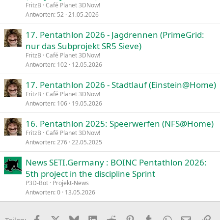
FritzB
Café Planet 3DNow!
Antworten
52
21.05.2026
17. Pentathlon 2026 - Jagdrennen (PrimeGrid:
nur das Subprojekt SR5 Sieve)
FritzB
Café Planet 3DNow!
Antworten
102
12.05.2026
17. Pentathlon 2026 - Stadtlauf (Einstein@Home)
FritzB
Café Planet 3DNow!
Antworten
106
19.05.2026
16. Pentathlon 2025: Speerwerfen (NFS@Home)
FritzB
Café Planet 3DNow!
Antworten
276
22.05.2025
News SETI.Germany : BOINC Pentathlon 2026:
5th project in the discipline Sprint
P3D-Bot
Projekt-News
Antworten
0
13.05.2026
Facebook
X
Bluesky
LinkedIn
Reddit
Pinterest
Tumblr
WhatsApp
E-Mail
Li
Teilen: