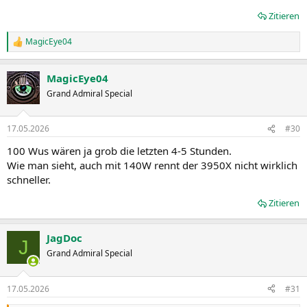
Zitieren
MagicEye04
R
e
a
MagicEye04
k
t
Grand Admiral Special
i
o
n
17.05.2026
#30
e
n
100 Wus wären ja grob die letzten 4-5 Stunden.
:
Wie man sieht, auch mit 140W rennt der 3950X nicht wirklich
schneller.
Zitieren
JagDoc
J
Grand Admiral Special
17.05.2026
#31