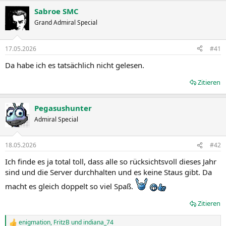
Sabroe SMC
Grand Admiral Special
17.05.2026
#41
Da habe ich es tatsächlich nicht gelesen.
Zitieren
Pegasushunter
Admiral Special
18.05.2026
#42
Ich finde es ja total toll, dass alle so rücksichtsvoll dieses Jahr
sind und die Server durchhalten und es keine Staus gibt. Da
macht es gleich doppelt so viel Spaß.
Zitieren
enigmation
,
FritzB
und
indiana_74
R