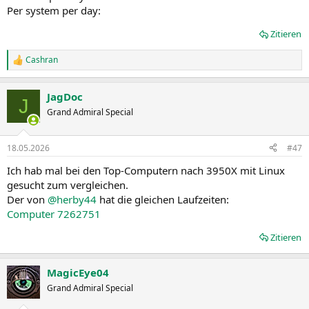
Per system per day:
Zitieren
Cashran
R
e
a
JagDoc
k
J
t
Grand Admiral Special
i
o
n
18.05.2026
#47
e
n
Ich hab mal bei den Top-Computern nach 3950X mit Linux
:
gesucht zum vergleichen.
Der von
@herby44
hat die gleichen Laufzeiten:
Computer 7262751
Zitieren
MagicEye04
Grand Admiral Special