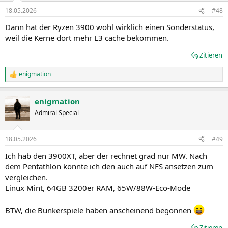
18.05.2026
#48
Dann hat der Ryzen 3900 wohl wirklich einen Sonderstatus,
weil die Kerne dort mehr L3 cache bekommen.
Zitieren
enigmation
R
e
a
enigmation
k
t
Admiral Special
i
o
n
18.05.2026
#49
e
n
Ich hab den 3900XT, aber der rechnet grad nur MW. Nach
:
dem Pentathlon könnte ich den auch auf NFS ansetzen zum
vergleichen.
Linux Mint, 64GB 3200er RAM, 65W/88W-Eco-Mode
BTW, die Bunkerspiele haben anscheinend begonnen
Zitieren