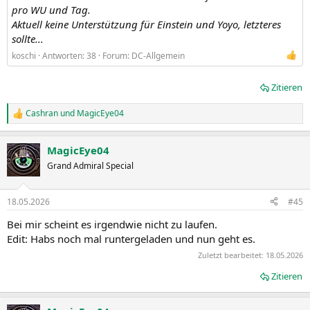
pro WU und Tag.
Aktuell keine Unterstützung für Einstein und Yoyo, letzteres
sollte...
koschi
Antworten: 38
Forum:
DC-Allgemein
Zitieren
Cashran
und
MagicEye04
R
e
a
MagicEye04
k
t
Grand Admiral Special
i
o
n
18.05.2026
#45
e
n
Bei mir scheint es irgendwie nicht zu laufen.
:
Edit: Habs noch mal runtergeladen und nun geht es.
Zuletzt bearbeitet:
18.05.2026
Zitieren