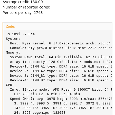
Average credit: 130.00
Number of reported cores:
Per core per day: 2743
Code:
~$ inxi -xSCsm

System:

  Host: Ryze Kernel: 6.17.0-20-generic arch: x86_64 b
  Console: pty pts/0 Distro: Linux Mint 22.2 Zara bas
Memory:

  System RAM: total: 64 GiB available: 62.71 GiB used
  Array-1: capacity: 128 GiB slots: 4 modules: 4 EC: 
  Device-1: DIMM_A1 type: DDR4 size: 16 GiB speed: 213
  Device-2: DIMM_A2 type: DDR4 size: 16 GiB speed: 213
  Device-3: DIMM_B1 type: DDR4 size: 16 GiB speed: 213
  Device-4: DIMM_B2 type: DDR4 size: 16 GiB speed: 213
CPU:

  Info: 12-core model: AMD Ryzen 9 3900XT bits: 64 ty
    L1: 768 KiB L2: 6 MiB L3: 64 MiB

  Speed (MHz): avg: 3975 high: 3993 min/max: 576/4780
    3: 3992 4: 3993 5: 3991 6: 3991 7: 3972 8: 3972 9
    14: 3965 15: 3965 16: 3965 17: 3965 18: 3991 19: 
    24: 3990 bogomips: 182058