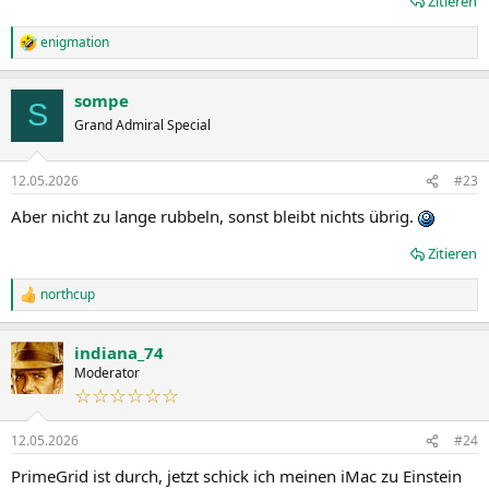
Zitieren
enigmation
R
e
a
sompe
k
S
t
Grand Admiral Special
i
o
n
12.05.2026
#23
e
n
Aber nicht zu lange rubbeln, sonst bleibt nichts übrig.
:
Zitieren
northcup
R
e
a
indiana_74
k
t
Moderator
i
☆☆☆☆☆☆
o
n
12.05.2026
#24
e
n
PrimeGrid ist durch, jetzt schick ich meinen iMac zu Einstein
: