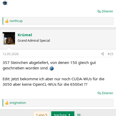
Zitieren
northcup
R
e
a
Krümel
k
t
Grand Admiral Special
i
o
n
12.05.2026
#25
e
n
357 Steinchen abgeliefert, von denen 150 gleich gut
:
geschrieben worden sind.
Edit: Jetzt bekomme ich aber nur noch CUDA-WUs für die
3050 aber keine OpenCL-WUs für die 6500xt ??
Zitieren
enigmation
R
e
a
Letzte
1 von 5
Nächste