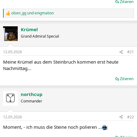
Zitieren
olsen_gg
und
enigmation
R
e
a
Krümel
k
t
Grand Admiral Special
i
o
n
12.05.2026
#21
e
n
Meine Krümel aus dem Steinbruch kommen erst heute
:
Nachmittag...
Zitieren
northcup
Commander
12.05.2026
#22
Moment, - ich muss die Steine noch polieren ...