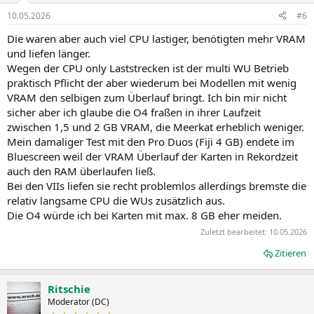
n
10.05.2026
#6
e
n
Die waren aber auch viel CPU lastiger, benötigten mehr VRAM
:
und liefen länger.
Wegen der CPU only Laststrecken ist der multi WU Betrieb
praktisch Pflicht der aber wiederum bei Modellen mit wenig
VRAM den selbigen zum Überlauf bringt. Ich bin mir nicht
sicher aber ich glaube die O4 fraßen in ihrer Laufzeit
zwischen 1,5 und 2 GB VRAM, die Meerkat erheblich weniger.
Mein damaliger Test mit den Pro Duos (Fiji 4 GB) endete im
Bluescreen weil der VRAM Überlauf der Karten in Rekordzeit
auch den RAM überlaufen ließ.
Bei den VIIs liefen sie recht problemlos allerdings bremste die
relativ langsame CPU die WUs zusätzlich aus.
Die O4 würde ich bei Karten mit max. 8 GB eher meiden.
Zuletzt bearbeitet:
10.05.2026
Zitieren
Ritschie
Moderator (DC)