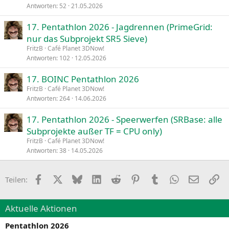
Antworten
52
21.05.2026
17. Pentathlon 2026 - Jagdrennen (PrimeGrid:
nur das Subprojekt SR5 Sieve)
FritzB
Café Planet 3DNow!
Antworten
102
12.05.2026
17. BOINC Pentathlon 2026
FritzB
Café Planet 3DNow!
Antworten
264
14.06.2026
17. Pentathlon 2026 - Speerwerfen (SRBase: alle
Subprojekte außer TF = CPU only)
FritzB
Café Planet 3DNow!
Antworten
38
14.05.2026
Facebook
X
Bluesky
LinkedIn
Reddit
Pinterest
Tumblr
WhatsApp
E-Mail
Li
Teilen:
Aktuelle Aktionen
Pentathlon 2026