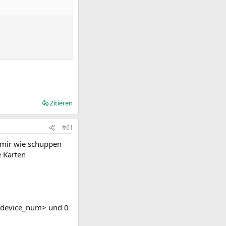
Zitieren
#61
s mir wie schuppen
e Karten
/device_num> und 0