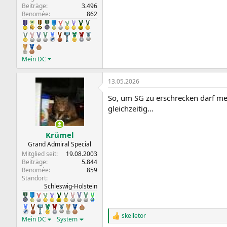
Beiträge
3.496
Renomée
862
Mein DC
13.05.2026
So, um SG zu erschrecken darf me
gleichzeitig...
Krümel
Grand Admiral Special
Mitglied seit
19.08.2003
Beiträge
5.844
Renomée
859
Standort
Schleswig-Holstein
skelletor
R
Mein DC
System