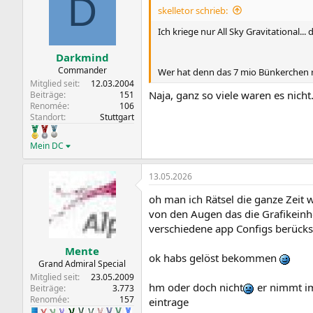
D
skelletor schrieb:
Ich kriege nur All Sky Gravitational..
Darkmind
Commander
Wer hat denn das 7 mio Bünkerchen 
Mitglied seit
12.03.2004
Naja, ganz so viele waren es nicht
Beiträge
151
Renomée
106
Standort
Stuttgart
Mein DC
13.05.2026
oh man ich Rätsel die ganze Zeit 
von den Augen das die Grafikeinhe
verschiedene app Configs berücks
Mente
ok habs gelöst bekommen
Grand Admiral Special
Mitglied seit
23.05.2009
hm oder doch nicht
er nimmt im
Beiträge
3.773
Renomée
157
eintrage