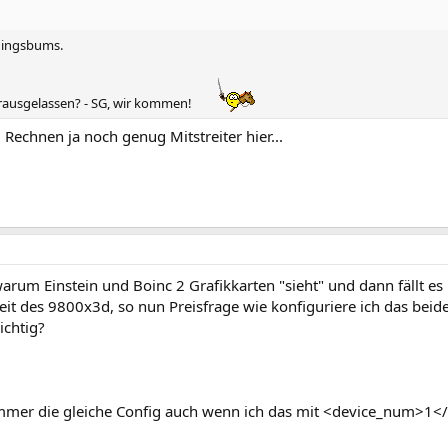
. dingsbums.
rausgelassen? - SG, wir kommen!
. Rechnen ja noch genug Mitstreiter hier...
warum Einstein und Boinc 2 Grafikkarten "sieht" und dann fällt e
it des 9800x3d, so nun Preisfrage wie konfiguriere ich das beid
ichtig?
mer die gleiche Config auch wenn ich das mit <device_num>1<