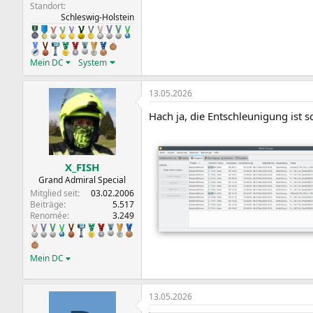
Standort
Schleswig-Holstein
Mein DC
System
13.05.2026
Hach ja, die Entschleunigung ist 
X_FISH
Grand Admiral Special
Mitglied seit
03.02.2006
Beiträge
5.517
Renomée
3.249
Mein DC
13.05.2026