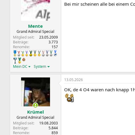
Bei mir scheinen alle bei einem C
Mente
Grand Admiral Special
Mitglied seit
23.05.2009
Beiträge
3.773
Renomée
157
Mein DC
System
13.05.2026
OK, de 4 O4 waren nach knapp 1h
Krümel
Grand Admiral Special
Mitglied seit
19.08.2003
Beiträge
5.844
Renomée
859