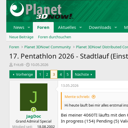
News
Foren
Aktuelles
Downloads
Mi
Neue Beiträge
Foren durchsuchen
Foren
Planet 3DNow! Community
Planet 3DNow! Distributed C
17. Pentathlon 2026 - Stadtlauf (Ei
E
E
FritzB
10.05.2026
r
r
Vorherige
1
2
3
4
5
Nächste
s
s
t
t
e
e
13.05.2026
l
l
J
l
l
Mente schrieb:
e
t
Hi heute läuft bei mir alles erstmal i
r
a
m
Bei meiner 4060TI läufts mit den 
JagDoc
In progress (154) Pending (5) Vali
Grand Admiral Special
Mitglied seit
18.08.2002