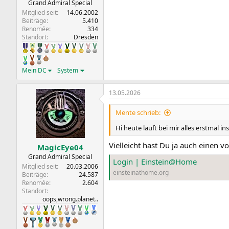
Grand Admiral Special
Mitglied seit
14.06.2002
Beiträge
5.410
Renomée
334
Standort
Dresden
Mein DC
System
13.05.2026
Mente schrieb:
Hi heute läuft bei mir alles erstmal i
Vielleicht hast Du ja auch einen v
MagicEye04
Grand Admiral Special
Login | Einstein@Home
Mitglied seit
20.03.2006
einsteinathome.org
Beiträge
24.587
Renomée
2.604
Standort
oops,wrong.planet..