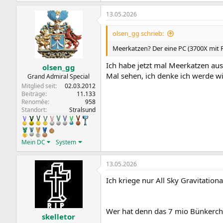
e
a
13.05.2026
k
t
i
olsen_gg schrieb:
o
n
Meerkatzen? Der eine PC (3700X mit RT
e
n
Ich habe jetzt mal Meerkatzen aus
olsen_gg
:
Mal sehen, ich denke ich werde w
Grand Admiral Special
Mitglied seit
02.03.2012
Beiträge
11.133
Renomée
958
Standort
Stralsund
Mein DC
System
13.05.2026
Ich kriege nur All Sky Gravitation
Wer hat denn das 7 mio Bünkerch
skelletor