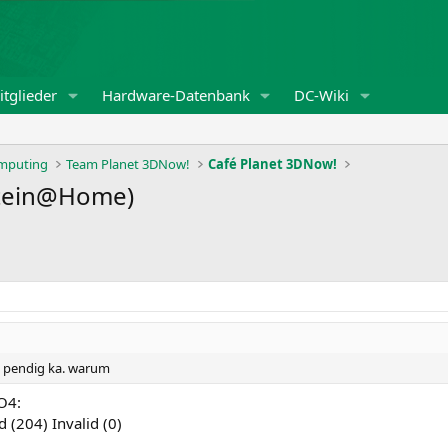
tglieder
Hardware-Datenbank
DC-Wiki
omputing
Team Planet 3DNow!
Café Planet 3DNow!
nstein@Home)
ns pendig ka. warum
O4:
d (204) Invalid (0)