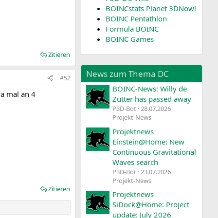
BOINCstats Planet 3DNow!
BOINC Pentathlon
Formula BOINC
BOINC Games
Zitieren
News zum Thema DC
#52
BOINC-News: Willy de
da mal an 4
Zutter has passed away
P3D-Bot
28.07.2026
Projekt-News
Projektnews
Einstein@Home: New
Continuous Gravitational
Waves search
P3D-Bot
23.07.2026
Projekt-News
Zitieren
Projektnews
SiDock@Home: Project
update: July 2026