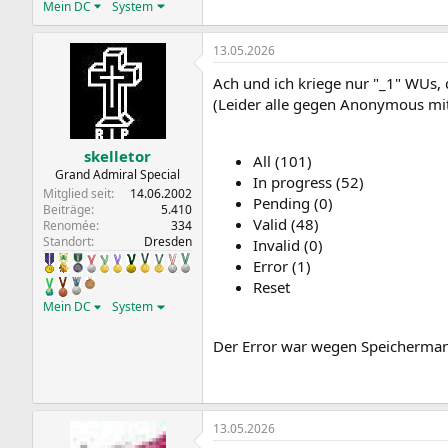
Mein DC
System
13.05.2026
Ach und ich kriege nur "_1" WUs, 
(Leider alle gegen Anonymous mi
skelletor
All (101)
Grand Admiral Special
In progress (52)
Mitglied seit
14.06.2002
Pending (0)
Beiträge
5.410
Valid (48)
Renomée
334
Standort
Dresden
Invalid (0)
Error (1)
Reset
Mein DC
System
Der Error war wegen Speichermang
13.05.2026