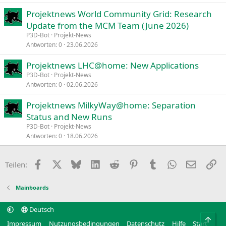
Projektnews World Community Grid: Research
Update from the MCM Team (June 2026)
P3D-Bot
Projekt-News
Antworten
0
23.06.2026
Projektnews LHC@home: New Applications
P3D-Bot
Projekt-News
Antworten
0
02.06.2026
Projektnews MilkyWay@home: Separation
Status and New Runs
P3D-Bot
Projekt-News
Antworten
0
18.06.2026
Facebook
X
Bluesky
LinkedIn
Reddit
Pinterest
Tumblr
WhatsApp
E-Mail
Li
Teilen:
Mainboards
Deutsch
Obe
Impressum
Nutzungsbedingungen
Datenschutz
Hilfe
Start