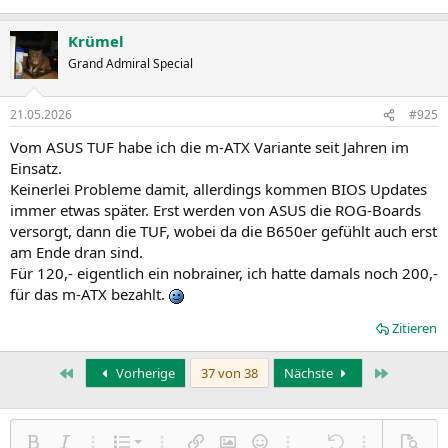
Krümel
Grand Admiral Special
21.05.2026
#925
Vom ASUS TUF habe ich die m-ATX Variante seit Jahren im
Einsatz.
Keinerlei Probleme damit, allerdings kommen BIOS Updates
immer etwas später. Erst werden von ASUS die ROG-Boards
versorgt, dann die TUF, wobei da die B650er gefühlt auch erst
am Ende dran sind.
Für 120,- eigentlich ein nobrainer, ich hatte damals noch 200,-
für das m-ATX bezahlt.
Zitieren
Erste
Letzte
Vorherige
37 von 38
Nächste
Nummerierte Liste