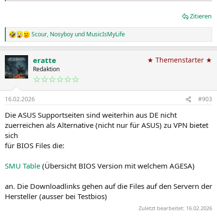
Zitieren
Scour
,
Nosyboy
und
MusicIsMyLife
R
e
a
eratte
★ Themenstarter ★
k
t
Redaktion
i
☆☆☆☆☆☆
o
n
16.02.2026
#903
e
n
Die ASUS Supportseiten sind weiterhin aus DE nicht
:
zuerreichen als Alternative (nicht nur für ASUS) zu VPN bietet
sich
für BIOS Files die:
SMU Table
(Übersicht BIOS Version mit welchem AGESA)
an. Die Downloadlinks gehen auf die Files auf den Servern der
Hersteller (ausser bei Testbios)
Zuletzt bearbeitet:
16.02.2026