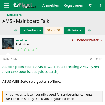
Anmelden
Registrieren
Mainboards
AM5 - Mainboard Talk
Erste
Letzte
Vorherige
37 von 38
Nächste
eratte
★ Themenstarter ★
Redaktion
☆☆☆☆☆☆
14.02.2026
#901
ASRock posts stable AM5 BIOS 4.10 addressing AMD Ryzen
AM5 CPU boot issues (VideoCardz)
ASUS WEB Seite seid gestern offline:
Hi, our website is temporarily closed for service enhancements.
We'll be back shortly.Thank you for your patience!