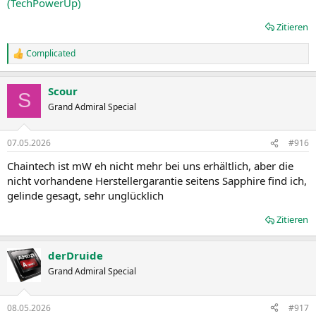
(TechPowerUp)
Zitieren
Complicated
R
e
a
Scour
k
S
t
Grand Admiral Special
i
o
n
07.05.2026
#916
e
n
Chaintech ist mW eh nicht mehr bei uns erhältlich, aber die
:
nicht vorhandene Herstellergarantie seitens Sapphire find ich,
gelinde gesagt, sehr unglücklich
Zitieren
derDruide
Grand Admiral Special
08.05.2026
#917