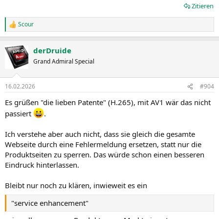
Zitieren
Scour
R
e
a
derDruide
k
t
Grand Admiral Special
i
o
n
16.02.2026
#904
e
n
Es grüßen "die lieben Patente" (H.265), mit AV1 wär das nicht
:
passiert
.
Ich verstehe aber auch nicht, dass sie gleich die gesamte
Webseite durch eine Fehlermeldung ersetzen, statt nur die
Produktseiten zu sperren. Das würde schon einen besseren
Eindruck hinterlassen.
Bleibt nur noch zu klären, inwieweit es ein
"service enhancement"