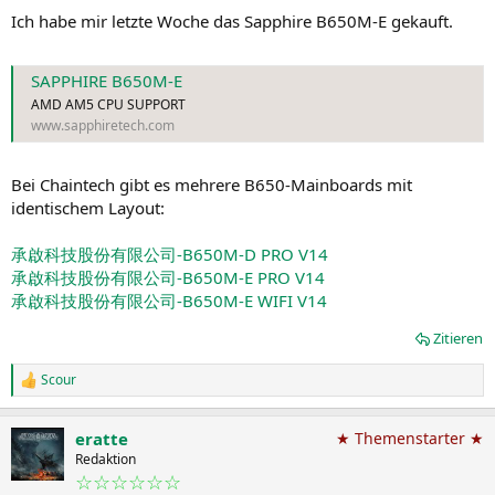
Ich habe mir letzte Woche das Sapphire B650M-E gekauft.
SAPPHIRE B650M-E
AMD AM5 CPU SUPPORT
www.sapphiretech.com
Bei Chaintech gibt es mehrere B650-Mainboards mit
identischem Layout:
承啟科技股份有限公司-B650M-D PRO V14
承啟科技股份有限公司-B650M-E PRO V14
承啟科技股份有限公司-B650M-E WIFI V14
Zitieren
Scour
R
e
a
eratte
★ Themenstarter ★
k
t
Redaktion
i
☆☆☆☆☆☆
o