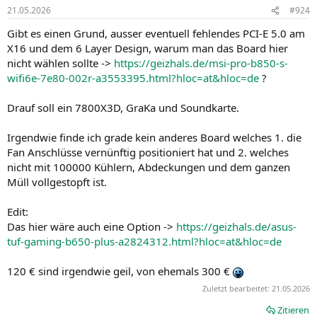
21.05.2026
#924
Gibt es einen Grund, ausser eventuell fehlendes PCI-E 5.0 am
X16 und dem 6 Layer Design, warum man das Board hier
nicht wählen sollte ->
https://geizhals.de/msi-pro-b850-s-
wifi6e-7e80-002r-a3553395.html?hloc=at&hloc=de
?
Drauf soll ein 7800X3D, GraKa und Soundkarte.
Irgendwie finde ich grade kein anderes Board welches 1. die
Fan Anschlüsse vernünftig positioniert hat und 2. welches
nicht mit 100000 Kühlern, Abdeckungen und dem ganzen
Müll vollgestopft ist.
Edit:
Das hier wäre auch eine Option ->
https://geizhals.de/asus-
tuf-gaming-b650-plus-a2824312.html?hloc=at&hloc=de
120 € sind irgendwie geil, von ehemals 300 €
Zuletzt bearbeitet:
21.05.2026
Zitieren