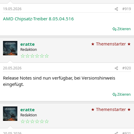
n
19.05.2026
#919
e
n
AMD Chipsatz-Treiber 8.05.04.516
:
Zitieren
eratte
★ Themenstarter ★
Redaktion
☆☆☆☆☆☆
20.05.2026
#920
Release Notes sind nun verfügbar, bei Versionshinweis
eingefügt.
Zitieren
eratte
★ Themenstarter ★
Redaktion
☆☆☆☆☆☆
20.05.2026
#921