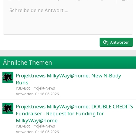
Fett
Kursiv
Weitere Einstellungen…
Liste
Weitere Einstellungen…
Link einfügen
Bild einfügen
Smileys
Weitere Einstellungen…
Rückgängig
Weitere Einst
Vorsch
Ungeordnete Liste
Schreibe deine Antwort....
Linksbündig
9
Normal
Entwurf speichern
Arial
Schriftgröße
Ausrichtung
Zitat
Wiederholen
Medien
BBCode umschalten
Textfarbe
Paragraph format
Tabelle einfügen
Formatierung entfernen
Schriftfamilie
Insert horizontal line
Entwürfe
Durchgestrichen
Spoiler
Unterstrichen
Code
Inline-Code
Inline-Spoiler
Einzug vergrößern
10
Entwurf löschen
Zentriert
Heading 1
Book Antiqua
Einzug verkleinern
12
Courier New
Rechtsbündig
Heading 2
15
Georgia
Justify text
Antworten
Heading 3
18
Tahoma
22
Times New Roman
Ähnliche Themen
26
Trebuchet MS
Projektnews MilkyWay@home: New N-Body
Verdana
Runs
P3D-Bot
Projekt-News
Antworten
0
18.06.2026
Projektnews MilkyWay@home: DOUBLE CREDITS
Fundraiser - Request for Funding for
MilkyWay@home
P3D-Bot
Projekt-News
Antworten
0
18.06.2026