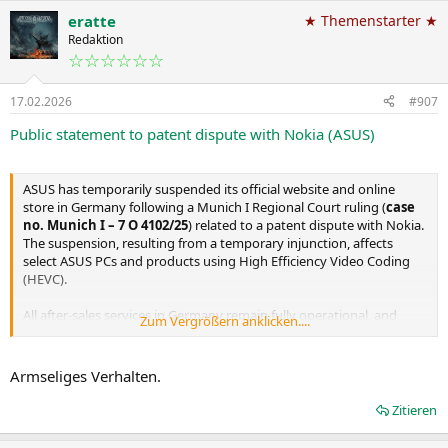
eratte
★ Themenstarter ★
Redaktion
☆☆☆☆☆☆
17.02.2026
#907
Public statement to patent dispute with Nokia (ASUS)
ASUS has temporarily suspended its official website and online
store in Germany following a Munich I Regional Court ruling (
case
no. Munich I – 7 O 4102/25
) related to a patent dispute with Nokia.
The suspension, resulting from a temporary injunction, affects
select ASUS PCs and products using High Efficiency Video Coding
(HEVC).
All after-sales services in Germany remain fully operational, and
Zum Vergrößern anklicken....
existing customers will continue to receive uninterrupted support
in full compliance with the current court order. ASUS is
evaluating
and
pursuing further legal action
to reach a fair resolution as
Armseliges Verhalten.
soon as possible. ASUS continues to stand by
its position
and
remains committed
to
our
customers and partners.
Zitieren