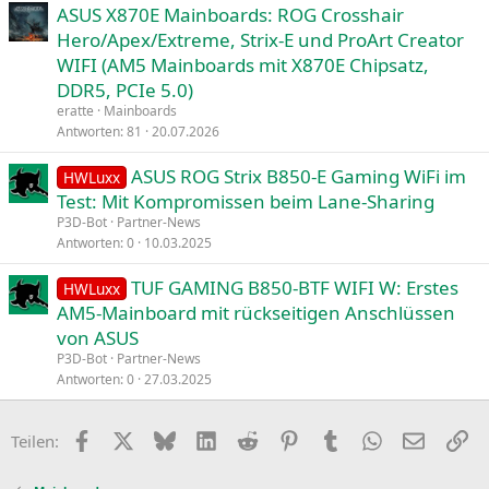
ASUS X870E Mainboards: ROG Crosshair
Hero/Apex/Extreme, Strix-E und ProArt Creator
WIFI (AM5 Mainboards mit X870E Chipsatz,
DDR5, PCIe 5.0)
eratte
Mainboards
Antworten
81
20.07.2026
ASUS ROG Strix B850-E Gaming WiFi im
HWLuxx
Test: Mit Kompromissen beim Lane-Sharing
P3D-Bot
Partner-News
Antworten
0
10.03.2025
TUF GAMING B850-BTF WIFI W: Erstes
HWLuxx
AM5-Mainboard mit rückseitigen Anschlüssen
von ASUS
P3D-Bot
Partner-News
Antworten
0
27.03.2025
Facebook
X
Bluesky
LinkedIn
Reddit
Pinterest
Tumblr
WhatsApp
E-Mail
Li
Teilen: