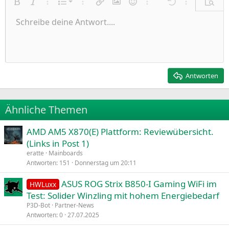
Nummerierte Liste
Fett
Kursiv
Weitere Einstellungen…
Liste
Weitere Einstellungen…
Link einfügen
Bild einfügen
Smileys
Weitere Einstellungen…
Rückgängig
Weitere Einst
Vorsch
Ungeordnete Liste
Schreibe deine Antwort....
Linksbündig
9
Normal
Entwurf speichern
Arial
Schriftgröße
Ausrichtung
Zitat
Wiederholen
Medien
BBCode umschalten
Textfarbe
Paragraph format
Tabelle einfügen
Formatierung entfernen
Schriftfamilie
Insert horizontal line
Entwürfe
Durchgestrichen
Spoiler
Unterstrichen
Code
Inline-Code
Inline-Spoiler
Einzug vergrößern
10
Entwurf löschen
Zentriert
Heading 1
Book Antiqua
Einzug verkleinern
12
Courier New
Rechtsbündig
Heading 2
15
Georgia
Justify text
Antworten
Heading 3
18
Tahoma
22
Times New Roman
Ähnliche Themen
26
Trebuchet MS
AMD AM5 X870(E) Plattform: Reviewübersicht.
Verdana
(Links in Post 1)
eratte
Mainboards
Antworten
151
Donnerstag um 20:11
ASUS ROG Strix B850-I Gaming WiFi im
HWLuxx
Test: Solider Winzling mit hohem Energiebedarf
P3D-Bot
Partner-News
Antworten
0
27.07.2025