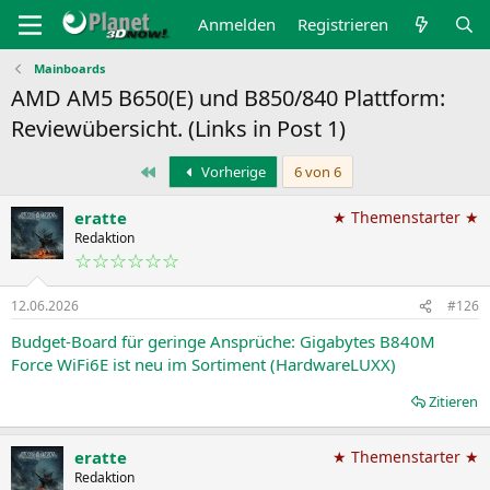
Anmelden
Registrieren
Mainboards
AMD AM5 B650(E) und B850/840 Plattform:
Reviewübersicht. (Links in Post 1)
Erste
Vorherige
6 von 6
eratte
★ Themenstarter ★
Redaktion
☆☆☆☆☆☆
12.06.2026
#126
Budget-Board für geringe Ansprüche: Gigabytes B840M
Force WiFi6E ist neu im Sortiment (HardwareLUXX)
Zitieren
eratte
★ Themenstarter ★
Redaktion