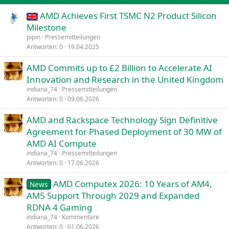
AMD Achieves First TSMC N2 Product Silicon
Verdana
Milestone
pipin
Pressemitteilungen
Antworten
0
19.04.2025
AMD Commits up to £2 Billion to Accelerate AI
Innovation and Research in the United Kingdom
indiana_74
Pressemitteilungen
Antworten
0
09.06.2026
AMD and Rackspace Technology Sign Definitive
Agreement for Phased Deployment of 30 MW of
AMD AI Compute
indiana_74
Pressemitteilungen
Antworten
0
17.06.2026
AMD Computex 2026: 10 Years of AM4,
News
AM5 Support Through 2029 and Expanded
RDNA 4 Gaming
indiana_74
Kommentare
Antworten
0
01.06.2026