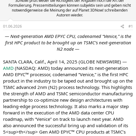
3DNow! prüft weder die Richtigkeit der Angaben noch die Art der
Formulierung. Pressemitteilungen können subjektiv sein und geben nicht
notwendigerweise die Meinung der auf Planet 3DNow! schreibenden
Autoren wieder.
01.06.2026
#1
— Next-generation AMD EPYC CPU, codenamed “Venice,” is the
first HPC product to be brought up on TSMC’s next-generation
N2 node —
SANTA CLARA, Calif., April 14, 2025 (GLOBE NEWSWIRE) —
AMD
(NASDAQ: AMD) today announced its next-generation
AMD EPYC™ processor, codenamed “Venice,” is the first HPC
product in the industry to be taped out and brought up on the
TSMC advanced 2nm (N2) process technology. This highlights
the strength of AMD and TSMC semiconductor manufacturing
partnership to co-optimize new design architectures with
leading-edge process technology. It also marks a major step
forward in the execution of the AMD data center CPU
roadmap, with “Venice” on track to launch next year. AMD
also announced the successful bring up and validation of its
5<sup>th</sup> Gen AMD EPYC™ CPU products at TSMC’s