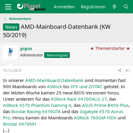
Anmelden
Registrieren
Kommentare
AMD-Mainboard-Datenbank (KW
News
50/2019)
pipin
★ Themenstarter ★
Administrator
Teammitglied
15.12.2019
#1
In unserer
AMD-Mainboard-Datenbank
sind momentan fast
900 Mainboards von
ASRock
bis
XFX und ZOTAC
gelistet. In
der letzten Woche kamen 25 neue BIOS-Versionen hinzu.
Unter anderem für das
ASRock Rack X470D4U2-2T
, das
ASRock X570 Phantom Gaming X
, das
ASUS Prime B450-Plus
,
das
Biostar Racing X470GTA
und das
Gigabyte X570 Aorus
Pro
. Hinzu kamen die Mainboards
ASRock 760GM-HDV
und
Biostar X470NH
(…)