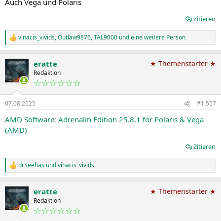
Auch Vega und Polaris
Zitieren
vinacis_vivids
,
Outlaw9876
,
TAL9000
und eine weitere Person
R
e
a
eratte
★ Themenstarter ★
k
t
Redaktion
i
☆☆☆☆☆☆
o
n
07.08.2025
#1.557
e
n
AMD Software: Adrenalin Edition 25.8.1 for Polaris & Vega
:
(AMD)
Zitieren
drSeehas
und
vinacis_vivids
R
e
a
eratte
★ Themenstarter ★
k
t
Redaktion
i
☆☆☆☆☆☆
o