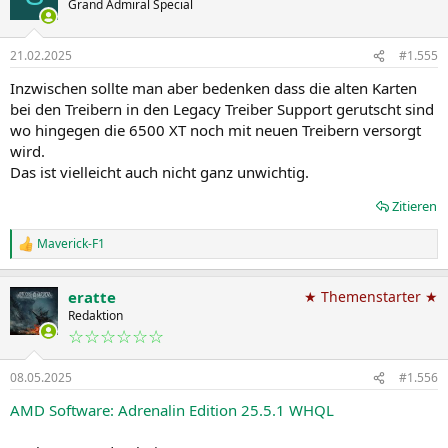
Grand Admiral Special
21.02.2025
#1.555
Inzwischen sollte man aber bedenken dass die alten Karten
bei den Treibern in den Legacy Treiber Support gerutscht sind
wo hingegen die 6500 XT noch mit neuen Treibern versorgt
wird.
Das ist vielleicht auch nicht ganz unwichtig.
Zitieren
Maverick-F1
R
e
a
eratte
★ Themenstarter ★
k
t
Redaktion
i
☆☆☆☆☆☆
o
n
08.05.2025
#1.556
e
n
AMD Software: Adrenalin Edition 25.5.1 WHQL
: