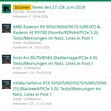
News des 27./28. Juni 2026
Verdana
3DCenter
P3D-Bot
Partner-News
Antworten
0
29.06.2026
AMD Radeon RX 9050/9060/9070 (GRE/XT) &
Radeon AI R9700 (Navi4x/RDNA4/PCIe 5.0):
Tests/Meinungen im Netz. Links in Post 1
eratte
Grafikkarten
Antworten
1K
29.07.2026
Intel Arc B570/B580 (Battlemage/PCIe 4.0):
Tests/Meinungen im Netz. Links in Post 1
eratte
Grafikkarten
Antworten
114
29.05.2026
nVidia Geforce RTX 5050/5060/5070/5080/5090
(Ti) (Blackwell/PCIe 5.0): Tests/Meinungen im
Netz. Links in Post 1
eratte
Grafikkarten
Antworten
720
21.07.2026