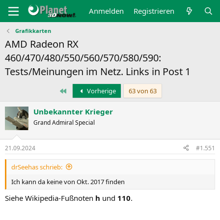
Anmelden
Registrieren
Grafikkarten
AMD Radeon RX
460/470/480/550/560/570/580/590:
Tests/Meinungen im Netz. Links in Post 1
Erste
Vorherige
63 von 63
Unbekannter Krieger
Grand Admiral Special
21.09.2024
#1.551
drSeehas schrieb:
Ich kann da keine von Okt. 2017 finden
Siehe Wikipedia-Fußnoten
h
und
110
.