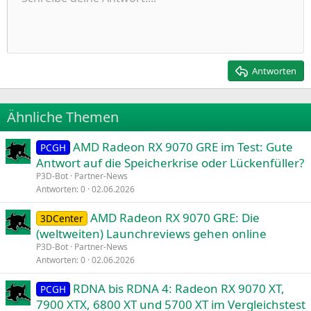
Schriftgröße
Ausrichtung
Zitat
Wiederholen
Medien
BBCode umschalten
Textfarbe
Paragraph format
Tabelle einfügen
Formatierung entfernen
Schriftfamilie
Insert horizontal line
Entwürfe
Durchgestrichen
Spoiler
Unterstrichen
Code
Inline-Code
Inline-Spoiler
Einzug vergrößern
10
Entwurf löschen
Zentriert
Heading 1
Book Antiqua
Einzug verkleinern
12
Courier New
Rechtsbündig
Heading 2
15
Georgia
Justify text
Antworten
Heading 3
18
Tahoma
22
Times New Roman
Ähnliche Themen
26
Trebuchet MS
AMD Radeon RX 9070 GRE im Test: Gute
Verdana
PCGH
Antwort auf die Speicherkrise oder Lückenfüller?
P3D-Bot
Partner-News
Antworten
0
02.06.2026
AMD Radeon RX 9070 GRE: Die
3DCenter
(weltweiten) Launchreviews gehen online
P3D-Bot
Partner-News
Antworten
0
02.06.2026
RDNA bis RDNA 4: Radeon RX 9070 XT,
PCGH
7900 XTX, 6800 XT und 5700 XT im Vergleichstest