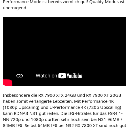
Performance Mode ist bereits ziemlich gut! Quality Modus ist
überragend.
Insbesondere die RX 7900 XTX 24GB und RX 7900 XT 20GB
haben somit verlängerte Lebzeiten. Mit Performance 4K
(1080p Upscaling) und U-Performance 4K (720p Upscaling)
kann RDNA3 N31 gut reifen. Die IF$-Hitrates für das FSR4.1-
NN 720p und 1080p dürften sehr hoch sein bei N31 96MB /
84MB IF$. Selbst 64MB IF$ bei N32 RX 7800 XT sind noch gut