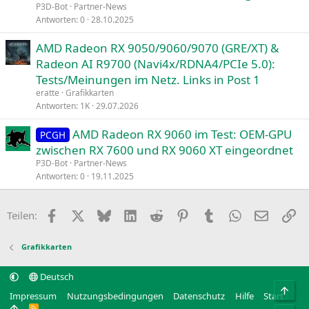
P3D-Bot
Partner-News
Antworten
0
28.10.2025
AMD Radeon RX 9050/9060/9070 (GRE/XT) &
Radeon AI R9700 (Navi4x/RDNA4/PCIe 5.0):
Tests/Meinungen im Netz. Links in Post 1
eratte
Grafikkarten
Antworten
1K
29.07.2026
AMD Radeon RX 9060 im Test: OEM-GPU
PCGH
zwischen RX 7600 und RX 9060 XT eingeordnet
P3D-Bot
Partner-News
Antworten
0
19.11.2025
Facebook
X
Bluesky
LinkedIn
Reddit
Pinterest
Tumblr
WhatsApp
E-Mail
Li
Teilen:
Grafikkarten
Deutsch
Obe
Impressum
Nutzungsbedingungen
Datenschutz
Hilfe
Start
R