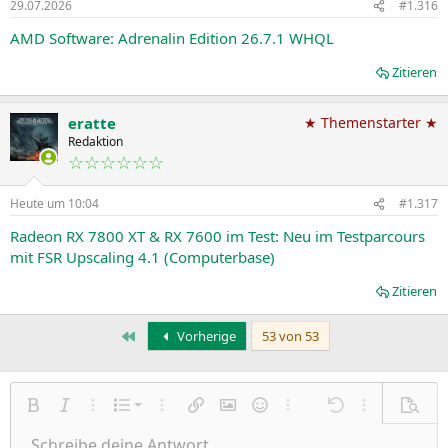
29.07.2026
#1.316
AMD Software: Adrenalin Edition 26.7.1 WHQL
Zitieren
eratte
★ Themenstarter ★
Redaktion
☆☆☆☆☆☆
Heute um 10:04
#1.317
Radeon RX 7800 XT & RX 7600 im Test: Neu im Testparcours
mit FSR Upscaling 4.1 (Computerbase)
Zitieren
Erste
Vorherige
53 von 53
Nummerierte Liste
Fett
Kursiv
Weitere Einstellungen…
Liste
Weitere Einstellungen…
Link einfügen
Bild einfügen
Smileys
Weitere Einstellungen…
Rückgängig
Weitere Einst
Vorsch
Ungeordnete Liste
Schreibe deine Antwort....
Linksbündig
9
Normal
Entwurf speichern
Arial