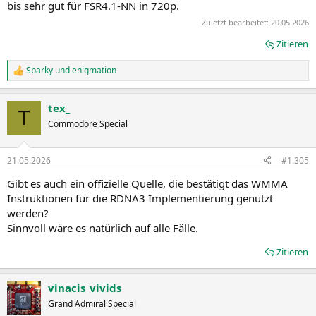
bis sehr gut für FSR4.1-NN in 720p.
Zuletzt bearbeitet:
20.05.2026
Zitieren
Sparky
und
enigmation
R
e
a
tex_
k
T
t
Commodore Special
i
o
n
21.05.2026
#1.305
e
n
Gibt es auch ein offizielle Quelle, die bestätigt das WMMA
:
Instruktionen für die RDNA3 Implementierung genutzt
werden?
Sinnvoll wäre es natürlich auf alle Fälle.
Zitieren
vinacis_vivids
Grand Admiral Special