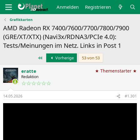
Anmelden
Registrieren
Grafikkarten
AMD Radeon RX 7400/7600/7700/7800/7900
(GRE/XT/XTX) (Navi3x/RDNA3/PCIe 4.0):
Tests/Meinungen im Netz. Links in Post 1
Erste
Vorherige
53 von 53
eratte
★ Themenstarter ★
Redaktion
☆☆☆☆☆☆
14.05.2026
#1.301