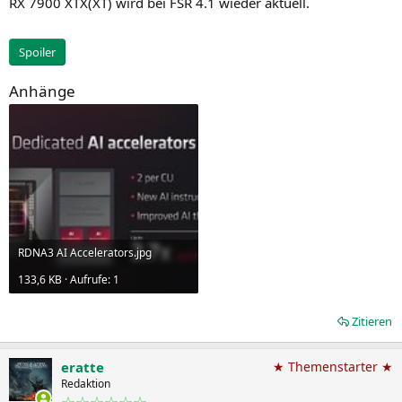
RX 7900 XTX(XT) wird bei FSR 4.1 wieder aktuell.
Spoiler
Anhänge
RDNA3 AI Accelerators.jpg
133,6 KB · Aufrufe: 1
Zitieren
eratte
★ Themenstarter ★
Redaktion
☆☆☆☆☆☆