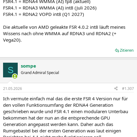
FSR4.1 = RDNA4 WMMA (AI) fp8 (aktuell)
FSR4.1 = RDNA3 WMMA (AI) int8 (Juli 2026)
FSR4.1 = RDNA2 VOPD int8 (Q1 2027)
Die aktuelle von AMD geleakte FSR 4.0.2 int8 läuft meines
Wissens nach ohne WMMA auf RDNA3 und RDNA2 (+
Vega20).
Zitieren
sompe
S
Grand Admiral Special
21.05.2026
#1.307
Ich vermute einfach mal das die erste FSR 4 Version nur für
den vollen Funktionsumfang der RDNA4 Generation
geschrieben wurde und FSR 4.1 einen modularen Unterbau
bekommen hat der nun an die entsprechende GPU
Generation angepasst werden kann. Daher auch das
Rumgebastel bei der ersten Generation was laut einigen
Berichten bei 4.1 nicht mehr funktionieren soll.