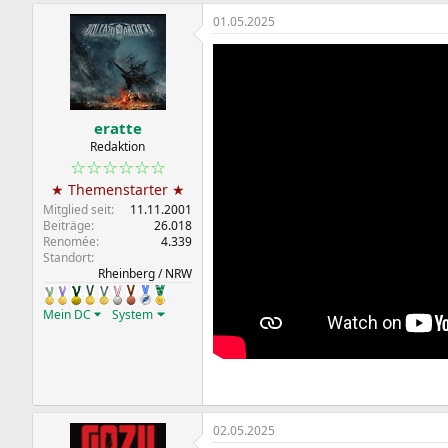
01.05.2025
eratte
Redaktion
☆☆☆☆☆☆
★ Themenstarter ★
Mitglied seit
11.11.2001
Beiträge
26.018
Renomée
4.339
Standort
Rheinberg / NRW
Mein DC
System
02.05.2025