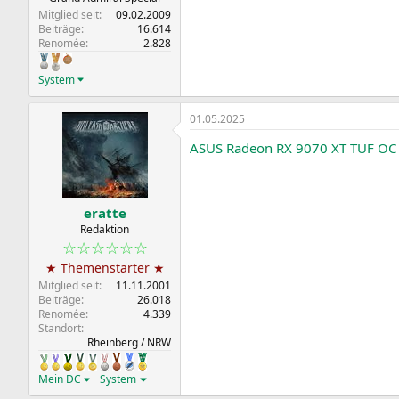
Mitglied seit
09.02.2009
Beiträge
16.614
Renomée
2.828
System
01.05.2025
ASUS Radeon RX 9070 XT TUF OC
eratte
Redaktion
☆☆☆☆☆☆
★ Themenstarter ★
Mitglied seit
11.11.2001
Beiträge
26.018
Renomée
4.339
Standort
Rheinberg / NRW
Mein DC
System