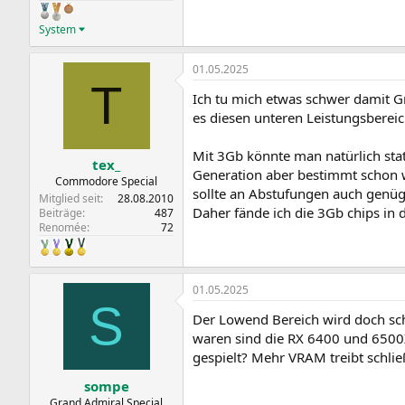
System
01.05.2025
T
Ich tu mich etwas schwer damit G
es diesen unteren Leistungsbereic
Mit 3Gb könnte man natürlich stat
tex_
Generation aber bestimmt schon w
Commodore Special
sollte an Abstufungen auch genüg
Mitglied seit
28.08.2010
Daher fände ich die 3Gb chips in d
Beiträge
487
Renomée
72
01.05.2025
S
Der Lowend Bereich wird doch sch
waren sind die RX 6400 und 6500XT
gespielt? Mehr VRAM treibt schlie
sompe
Grand Admiral Special