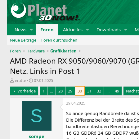
News
Foren
Aktuelles
Downloads
Mi
Neue Beiträge
Foren durchsuchen
Foren
Hardware
Grafikkarten
AMD Radeon RX 9050/9060/9070 (GRE
Netz. Links in Post 1
E
E
eratte
07.01.2025
r
r
Vorherige
1
…
28
29
30
31
32
…
49
Nächst
s
s
t
t
e
e
29.04.2025
l
l
S
Solange genug Bandbreite da ist 
l
l
e
t
Die Differenz bei der Breite des 
r
a
bandbreitenlastigen Berechnungen 
m
16 GB GDDR6 24 GB GDDR7 wüßte i
sompe