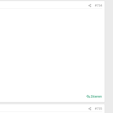
#734
Zitieren
#735