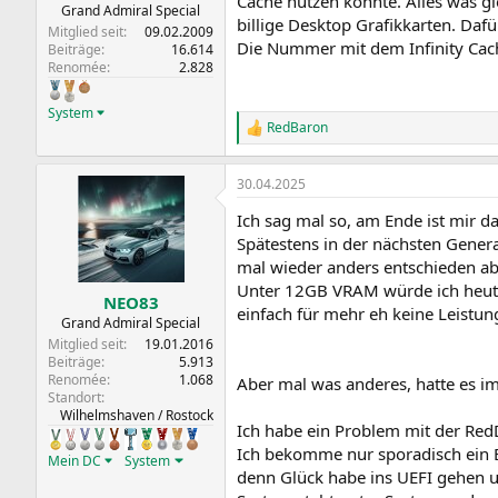
Cache nutzen könnte. Alles was gle
Grand Admiral Special
billige Desktop Grafikkarten. Dafü
Mitglied seit
09.02.2009
Die Nummer mit dem Infinity Cach
Beiträge
16.614
Renomée
2.828
System
RedBaron
R
e
a
30.04.2025
k
t
Ich sag mal so, am Ende ist mir 
i
o
Spätestens in der nächsten Generat
n
mal wieder anders entschieden aber
e
Unter 12GB VRAM würde ich heute 
n
NEO83
einfach für mehr eh keine Leistun
:
Grand Admiral Special
Mitglied seit
19.01.2016
Beiträge
5.913
Renomée
1.068
Aber mal was anderes, hatte es im
Standort
Wilhelmshaven / Rostock
Ich habe ein Problem mit der RedDe
Ich bekomme nur sporadisch ein B
Mein DC
System
denn Glück habe ins UEFI gehen u