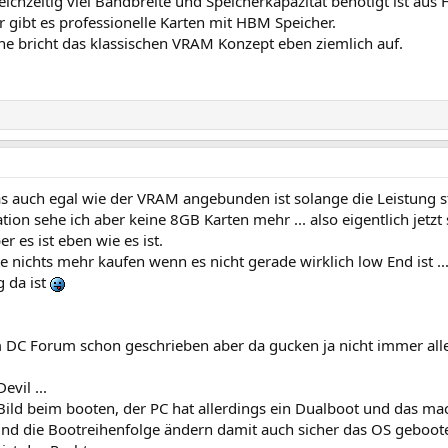
ichzeitig viel Bandbreite und Speicherkapazität benötigt ist aus 
r gibt es professionelle Karten mit HBM Speicher.
e bricht das klassischen VRAM Konzept eben ziemlich auf.
das auch egal wie der VRAM angebunden ist solange die Leistung 
ion sehe ich aber keine 8GB Karten mehr ... also eigentlich jetzt
 es ist eben wie es ist.
nichts mehr kaufen wenn es nicht gerade wirklich low End ist .
g da ist
 DC Forum schon geschrieben aber da gucken ja nicht immer alle 
vil ...
ild beim booten, der PC hat allerdings ein Dualboot und das mac
nd die Bootreihenfolge ändern damit auch sicher das OS gebootet