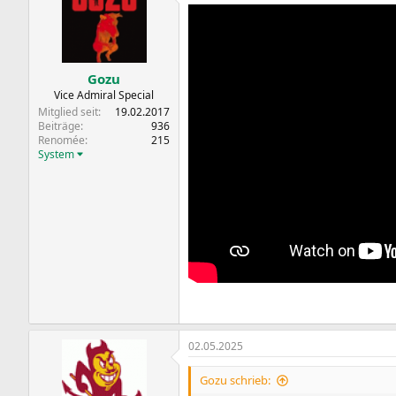
Gozu
Vice Admiral Special
Mitglied seit
19.02.2017
Beiträge
936
Renomée
215
System
02.05.2025
Gozu schrieb: