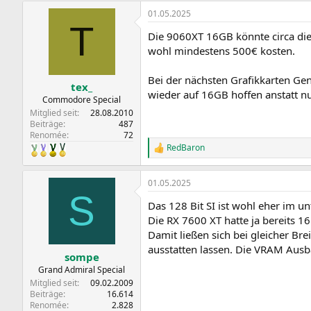
01.05.2025
T
Die 9060XT 16GB könnte circa die
wohl mindestens 500€ kosten.
Bei der nächsten Grafikkarten Ge
tex_
wieder auf 16GB hoffen anstatt nu
Commodore Special
Mitglied seit
28.08.2010
Beiträge
487
Renomée
72
RedBaron
R
e
a
01.05.2025
k
S
t
Das 128 Bit SI ist wohl eher im u
i
o
Die RX 7600 XT hatte ja bereits 1
n
Damit ließen sich bei gleicher Br
e
ausstatten lassen. Die VRAM Ausb
n
sompe
:
Grand Admiral Special
Mitglied seit
09.02.2009
Beiträge
16.614
Renomée
2.828