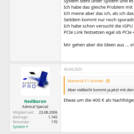
System steht unter System und es i
Ich habe das gleiche Problem mi
Ich meine aber das ich, als ich d
Seitdem kommt nur noch sporadisch
Ich habe schon versucht die iGPU 
PCIe Link festsetzen egal ob PCIe 
Mir gehen aber die Ideen aus ... vl
30.04.2025
Maverick-F1 schrieb:
Aber vielleicht kommt ja jetzt mit de
Etwas um die 400 € als Nachfolge
RedBaron
Admiral Special
Mitglied seit
23.08.2006
Beiträge
1.745
Renomée
170
System