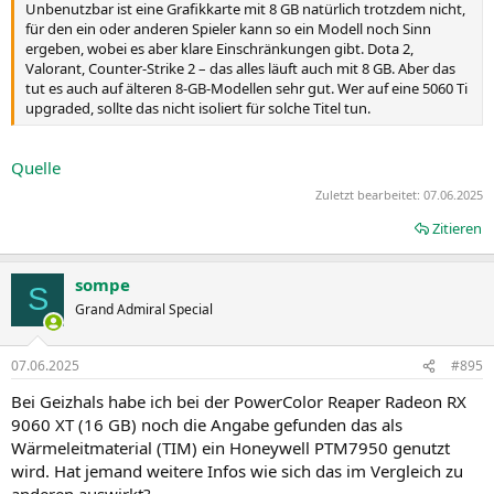
Unbenutzbar ist eine Grafikkarte mit 8 GB natürlich trotzdem nicht,
für den ein oder anderen Spieler kann so ein Modell noch Sinn
ergeben, wobei es aber klare Einschränkungen gibt. Dota 2,
Valorant, Counter-Strike 2 – das alles läuft auch mit 8 GB. Aber das
tut es auch auf älteren 8-GB-Modellen sehr gut. Wer auf eine 5060 Ti
upgraded, sollte das nicht isoliert für solche Titel tun.
Quelle
Zuletzt bearbeitet:
07.06.2025
Zitieren
sompe
S
Grand Admiral Special
07.06.2025
#895
Bei Geizhals habe ich bei der PowerColor Reaper Radeon RX
9060 XT (16 GB) noch die Angabe gefunden das als
Wärmeleitmaterial (TIM) ein Honeywell PTM7950 genutzt
wird. Hat jemand weitere Infos wie sich das im Vergleich zu