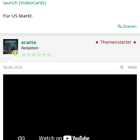
launch (VideoCardz)
Für US Markt.
Zitieren
eratte
★ Themenstarter ★
Redaktion
☆☆☆☆☆☆
06.06.2025
#889