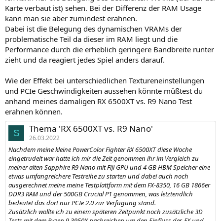
Karte verbaut ist) sehen. Bei der Differenz der RAM Usage
kann man sie aber zumindest erahnen.
Dabei ist die Belegung des dynamischen VRAMs der
problematische Teil da dieser im RAM liegt und die
Performance durch die erheblich geringere Bandbreite runter
zieht und da reagiert jedes Spiel anders darauf.
Wie der Effekt bei unterschiedlichen Textureneinstellungen
und PCIe Geschwindigkeiten aussehen könnte müßtest du
anhand meines damaligen RX 6500XT vs. R9 Nano Test
erahnen können.
Thema 'RX 6500XT vs. R9 Nano'
S
26.03.2022
Nachdem meine kleine PowerColor Fighter RX 6500XT diese Woche
eingetrudelt war hatte ich mir die Zeit genommen ihr im Vergleich zu
meiner alten Sapphire R9 Nano mit Fiji GPU und 4 GB HBM Speicher eine
etwas umfangreichere Testreihe zu starten und dabei auch noch
ausgerechnet meine meine Testplattform mit dem FX-8350, 16 GB 1866er
DDR3 RAM und der 500GB Crucial P1 genommen, was letztendlich
bedeutet das dort nur PCIe 2.0 zur Verfügung stand.
Zusätzlich wollte ich zu einem späteren Zeitpunkt noch zusätzliche 3D
Tests mit dem Ryzen 9 3950X nachreichen um den Einfluss des FX und