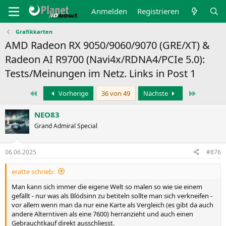
Anmelden
Registrieren
Grafikkarten
AMD Radeon RX 9050/9060/9070 (GRE/XT) &
Radeon AI R9700 (Navi4x/RDNA4/PCIe 5.0):
Tests/Meinungen im Netz. Links in Post 1
Erste
Letzte
Vorherige
36 von 49
Nächste
NEO83
Grand Admiral Special
06.06.2025
#876
eratte schrieb:
Man kann sich immer die eigene Welt so malen so wie sie einem
gefällt - nur was als Blödsinn zu betiteln sollte man sich verkneifen -
vor allem wenn man da nur eine Karte als Vergleich (es gibt da auch
andere Alterntiven als eine 7600) herranzieht und auch einen
Gebrauchtkauf direkt ausschliesst.