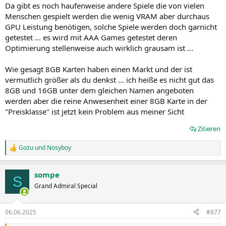
Da gibt es noch haufenweise andere Spiele die von vielen
Menschen gespielt werden die wenig VRAM aber durchaus
GPU Leistung benötigen, solche Spiele werden doch garnicht
getestet ... es wird mit AAA Games getestet deren
Optimierung stellenweise auch wirklich grausam ist ...
Wie gesagt 8GB Karten haben einen Markt und der ist
vermutlich größer als du denkst ... ich heiße es nicht gut das
8GB und 16GB unter dem gleichen Namen angeboten
werden aber die reine Anwesenheit einer 8GB Karte in der
"Preisklasse" ist jetzt kein Problem aus meiner Sicht
Zitieren
Gozu
und
Nosyboy
R
e
a
sompe
k
S
t
Grand Admiral Special
i
o
n
06.06.2025
#877
e
n