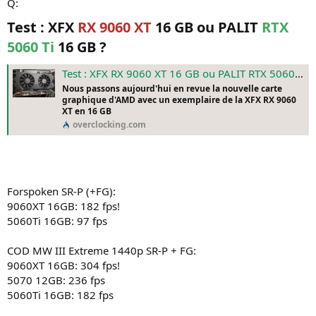
Q:
Test : XFX
RX 9060 XT
16 GB ou PALIT
RTX
5060 Ti
16 GB ?​
Test : XFX RX 9060 XT 16 GB ou PALIT RTX 5060 Ti 16 GB ? - Page 8 sur 12 - Overclocking.com
Nous passons aujourd'hui en revue la nouvelle carte
graphique d'AMD avec un exemplaire de la XFX RX 9060
XT en 16 GB
overclocking.com
Forspoken SR-P (+FG):
9060XT 16GB: 182 fps!
5060Ti 16GB: 97 fps
COD MW III Extreme 1440p SR-P + FG:
9060XT 16GB: 304 fps!
5070 12GB: 236 fps
5060Ti 16GB: 182 fps