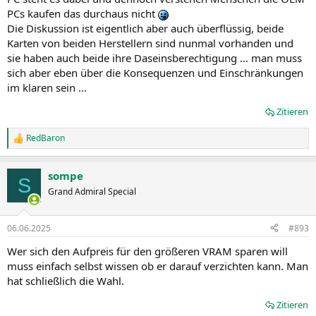
PCs kaufen das durchaus nicht
Die Diskussion ist eigentlich aber auch überflüssig, beide
Karten von beiden Herstellern sind nunmal vorhanden und
sie haben auch beide ihre Daseinsberechtigung ... man muss
sich aber eben über die Konsequenzen und Einschränkungen
im klaren sein ...
Zitieren
RedBaron
R
e
a
sompe
k
S
t
Grand Admiral Special
i
o
n
06.06.2025
#893
e
n
Wer sich den Aufpreis für den größeren VRAM sparen will
:
muss einfach selbst wissen ob er darauf verzichten kann. Man
hat schließlich die Wahl.
Zitieren