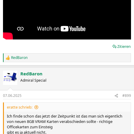
Zitieren
RedBaron
R
e
a
RedBaron
k
t
Admiral Special
i
o
n
07.06.2025
#899
e
n
eratte schrieb:
:
Ich finde schon das jetzt der Zeitpunkt ist das man sich eigentlich
von neuen 8GB VRAM Karten verabschieden sollte - richtige
Officekarten zum Einsteig
gibt es ja aktuell nicht.