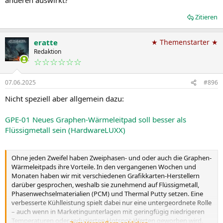
anderen auswirkt?
Zitieren
eratte
★ Themenstarter ★
Redaktion
☆☆☆☆☆☆
07.06.2025
#896
Nicht speziell aber allgemein dazu:
GPE-01 Neues Graphen-Wärmeleitpad soll besser als
Flüssigmetall sein (HardwareLUXX)
Ohne jeden Zweifel haben Zweiphasen- und oder auch die Graphen-
Wärmeleitpads ihre Vorteile. In den vergangenen Wochen und
Monaten haben wir mit verschiedenen Grafikkarten-Herstellern
darüber gesprochen, weshalb sie zunehmend auf Flüssigmetall,
Phasenwechselmaterialien (PCM) und Thermal Putty setzen. Eine
verbesserte Kühlleistung spielt dabei nur eine untergeordnete Rolle
– auch wenn in Marketingunterlagen mit geringfügig niedrigeren
Temperaturen oder reduzierten Hotspot-Werten geworben wird.