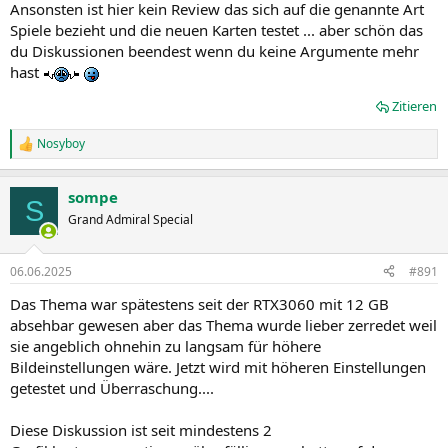
Ansonsten ist hier kein Review das sich auf die genannte Art
Spiele bezieht und die neuen Karten testet ... aber schön das
du Diskussionen beendest wenn du keine Argumente mehr
hast
Zitieren
Nosyboy
R
e
a
sompe
k
S
t
Grand Admiral Special
i
o
n
06.06.2025
#891
e
n
Das Thema war spätestens seit der RTX3060 mit 12 GB
:
absehbar gewesen aber das Thema wurde lieber zerredet weil
sie angeblich ohnehin zu langsam für höhere
Bildeinstellungen wäre. Jetzt wird mit höheren Einstellungen
getestet und Überraschung....
Diese Diskussion ist seit mindestens 2