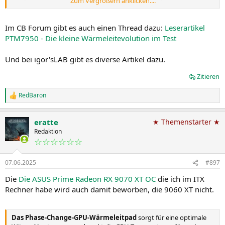
Zum Vergrößern anklicken....
Der zentrale Beweggrund für den Einsatz alternativer Materialien
Im CB Forum gibt es auch einen Thread dazu:
Leserartikel
liegt in der angestrebten höheren Langzeitstabilität.
PTM7950 - Die kleine Wärmeleitevolution im Test
Und bei igor'sLAB gibt es diverse Artikel dazu.
Zitieren
RedBaron
R
e
a
eratte
★ Themenstarter ★
k
t
Redaktion
i
☆☆☆☆☆☆
o
n
07.06.2025
#897
e
n
Die
Die ASUS Prime Radeon RX 9070 XT OC
die ich im ITX
:
Rechner habe wird auch damit beworben, die 9060 XT nicht.
Das Phase-Change-GPU-Wärmeleitpad
sorgt für eine optimale