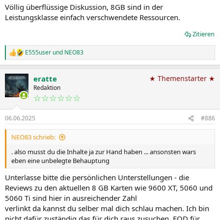
Völlig überflüssige Diskussion, 8GB sind in der
Leistungsklasse einfach verschwendete Ressourcen.
Zitieren
E555user
und
NEO83
R
e
a
eratte
★ Themenstarter ★
k
t
Redaktion
i
☆☆☆☆☆☆
o
n
06.06.2025
#886
e
n
:
NEO83 schrieb:
. also musst du die Inhalte ja zur Hand haben ... ansonsten wars
eben eine unbelegte Behauptung
Unterlasse bitte die persönlichen Unterstellungen - die
Reviews zu den aktuellen 8 GB Karten wie 9600 XT, 5060 und
5060 Ti sind hier in ausreichender Zahl
verlinkt da kannst du selber mal dich schlau machen. Ich bin
nicht dafür zuständig das für dich raus zusuchen. EOD für