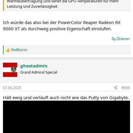
Wärmeübertragung und senkt die GPU-Temperaturen für mehr
Leistung und Zuverlässigkeit
Ich würde das also bei der PowerColor Reaper Radeon RX
9060 XT als durchweg positive Eigenschaft einstufen.
Zitieren
RedBaron
R
e
a
ghostadmin
k
t
Grand Admiral Special
i
o
n
07.06.2025
#898
e
n
Hält ewig und verläuft auch nicht wie das Putty von Gigabyte.
: