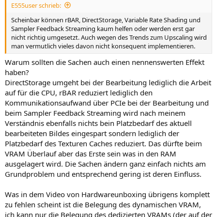
E555user schrieb:
:
Scheinbar können rBAR, DirectStorage, Variable Rate Shading und
Sampler Feedback Streaming kaum helfen oder werden erst gar
nicht richtig umgesetzt. Auch wegen des Trends zum Upscaling wird
man vermutlich vieles davon nicht konsequent implementieren.
Warum sollten die Sachen auch einen nennenswerten Effekt
haben?
DirectStorage umgeht bei der Bearbeitung lediglich die Arbeit
auf für die CPU, rBAR reduziert lediglich den
Kommunikationsaufwand über PCIe bei der Bearbeitung und
beim Sampler Feedback Streaming wird nach meinem
Verständnis ebenfalls nichts bein Platzbedarf des aktuell
bearbeiteten Bildes eingespart sondern lediglich der
Platzbedarf des Texturen Caches reduziert. Das dürfte beim
VRAM Überlauf aber das Erste sein was in den RAM
ausgelagert wird. Die Sachen ändern ganz einfach nichts am
Grundproblem und entsprechend gering ist deren Einfluss.
Was in dem Video von Hardwareunboxing übrigens komplett
zu fehlen scheint ist die Belegung des dynamischen VRAM,
ich kann nur die Belegung des dedizierten VRAMs (der auf der