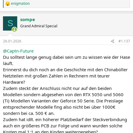
enigmation
R
e
a
sompe
k
S
t
Grand Admiral Special
i
o
n
26.01.2026
#1.137
e
n
@Captn-Future
:
Du solltest lange genug dabei sein um zu wissen wie der Hase
läuft.
Erinnerst du dich noch an die Geschichte mit den Chinaböller
Netzteilen mit großen Zahlen in Rechnern mit teurer
Hardware?
Zudem steckt der Anschluss nicht nur auf den beiden
Modellen sondern abgesehen von den RTX 5050 und 5060
(Ti) Modellen Varianten der Geforce 50 Serie. Die Preislage
entsprechender Modelle fing also nicht bei über 1000€
sondern bei ca. 500 € an.
Zudem hat idR. ein höherer Platzbedarf der Steckverbindung
auch ein größeres PCB zur Folge und wann wurden solche
Kosten mal 1:1 an den Kinden weitergegeben?