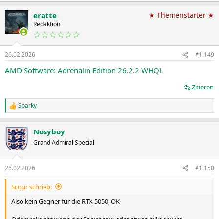
eratte
★ Themenstarter ★
Redaktion
☆☆☆☆☆☆
26.02.2026
#1.149
AMD Software: Adrenalin Edition 26.2.2 WHQL
Zitieren
Sparky
R
e
a
Nosyboy
k
t
Grand Admiral Special
i
o
n
26.02.2026
#1.150
e
n
Scour schrieb:
:
Also kein Gegner für die RTX 5050, OK
Oder vielleicht wenn der Speicher wieder etwas billiger wird