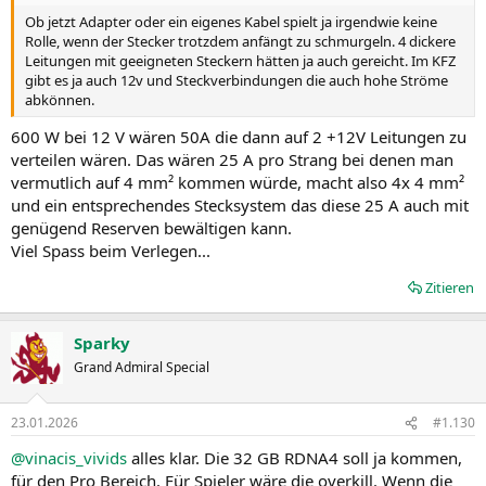
Ob jetzt Adapter oder ein eigenes Kabel spielt ja irgendwie keine
Rolle, wenn der Stecker trotzdem anfängt zu schmurgeln. 4 dickere
Leitungen mit geeigneten Steckern hätten ja auch gereicht. Im KFZ
gibt es ja auch 12v und Steckverbindungen die auch hohe Ströme
abkönnen.
600 W bei 12 V wären 50A die dann auf 2 +12V Leitungen zu
verteilen wären. Das wären 25 A pro Strang bei denen man
vermutlich auf 4 mm² kommen würde, macht also 4x 4 mm²
und ein entsprechendes Stecksystem das diese 25 A auch mit
genügend Reserven bewältigen kann.
Viel Spass beim Verlegen...
Zitieren
Sparky
Grand Admiral Special
23.01.2026
#1.130
@vinacis_vivids
alles klar. Die 32 GB RDNA4 soll ja kommen,
für den Pro Bereich. Für Spieler wäre die overkill. Wenn die