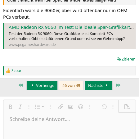
Eigentlich wärs die 9060er, aber wird offenbar nur in OEM
PCs verbaut.
AMD Radeon RX 9060 im Test: Die ideale Spar-Grafikkarte?
Test der Radeon RX 9060: Diese Grafikkarte ist Komplett-PCs
vorbehalten. Gibt es dafür einen Grund oder ist sie ein Geheimtipp?
www.pcgameshardware.de
Zitieren
Scour
R
e
a
Erste
Letzte
Vorherige
46 von 49
Nächste
k
t
i
o
n
Nummerierte Liste
Fett
Kursiv
Weitere Einstellungen…
Liste
Weitere Einstellungen…
Link einfügen
Bild einfügen
Smileys
Weitere Einstellungen…
Rückgängig
Weitere Einst
Vorsch
e
n
Ungeordnete Liste
Schreibe deine Antwort....
Linksbündig
9
Normal
Entwurf speichern
Arial
Schriftgröße
Ausrichtung
Zitat
Wiederholen
Medien
BBCode umschalten
Textfarbe
Paragraph format
Tabelle einfügen
Formatierung entfernen
Schriftfamilie
Insert horizontal line
Entwürfe
Durchgestrichen
Spoiler
Unterstrichen
Code
Inline-Code
Inline-Spoiler
:
Einzug vergrößern
10
Entwurf löschen
Zentriert
Heading 1
Book Antiqua
Einzug verkleinern
12
Courier New