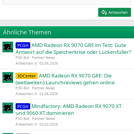
Rechtsbündig
Heading 2
15
Georgia
Justify text
Antworten
Heading 3
18
Tahoma
22
Times New Roman
Ähnliche Themen
26
Trebuchet MS
AMD Radeon RX 9070 GRE im Test: Gute
Verdana
PCGH
Antwort auf die Speicherkrise oder Lückenfüller?
P3D-Bot
Partner-News
Antworten
0
02.06.2026
AMD Radeon RX 9070 GRE: Die
3DCenter
(weltweiten) Launchreviews gehen online
P3D-Bot
Partner-News
Antworten
0
02.06.2026
Mindfactory: AMD Radeon RX 9070 XT
PCGH
und 9060 XT dominieren
P3D-Bot
Partner-News
Antworten
0
03.02.2026