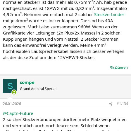
normalen Stecker? ist das mehr als 0.75mm²? Ah, hab gerade
nachgeschaut, es ist 18AWG mit ca. 0,82mm². Insgesamt also
4,92mm². Nehmen wir einfach mal 2 solcher
Steckverbinder
mit je 4mm² würde es locker klappen. Die sind bis 40A
zugelassen. Macht also zumsammen 960W. Wenn an der
Grafikkarte vier Leitungen (2x Plus/2x Masse) in 2 solchen
Kupplungen hängen und vom Netzteil 2 Stecker kommen,
kann das einwandfrei verlegt werden. Meine 4mm²
hochflexiblen Lautsprecherkabel lassen sich besser verlegen
als der dicke Zopf am dem 12VHPWR-Stecker.
Zitieren
sompe
S
Grand Admiral Special
26.01.2026
#1.134
@Captn-Future
2 solcher Steckverbindungen dürften mehr Platz wegnehmen
und vermutlich auch noch teurer sein. Schlecht wenn