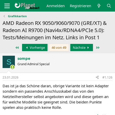
Anmelden
Registrieren
Grafikkarten
AMD Radeon RX 9050/9060/9070 (GRE/XT) &
Radeon AI R9700 (Navi4x/RDNA4/PCIe 5.0):
Tests/Meinungen im Netz. Links in Post 1
Erste
Letzte
Vorherige
46 von 49
Nächste
sompe
S
Grand Admiral Special
23.01.2026
#1.126
Das ist ja das Schöne daran, obrige Variante ist kein Adapter
sondern ein passendes Anschlusskabel das von den
Netzteilhersteller selbst angeboten wird und diese geben an
für welche Modelle sie geeignet sind. Die beiden Punkte
spielen also praktisch keine Rolle.