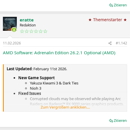
Zitieren
eratte
★ Themenstarter ★
Redaktion
☆☆☆☆☆☆
11.02.2026
#1.142
AMD Software: Adrenalin Edition 26.2.1 Optional (AMD)
Last Updated
: February 11st 2026.
New Game Support
Yakuza Kiwami 3 & Dark Ties
Nioh 3
Fixed Issues
Corrupted clouds may be observed while playing Arc
Raiders on Radeon™ RX 9000 series graphics products.
Zum Vergrößern anklicken....
Intermittent application crash may be observed when
playing The Finals with ray tracing enabled on
Radeon™ RX 7000 series products.
Zitieren