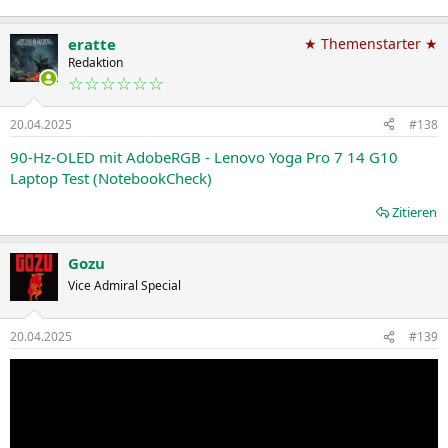
eratte
★ Themenstarter ★
Redaktion
☆☆☆☆☆☆
20.04.2025
#138
90-Hz-OLED mit AdobeRGB - Lenovo Yoga Pro 7 14 G10
Laptop Test (NotebookCheck)
Zitieren
Gozu
Vice Admiral Special
20.04.2025
#139