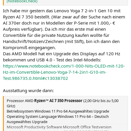
(NotebookCheck)
Ich habe mir gestern das Lenovo Yoga 7 2-in-1 Gen 10 mit
Ryzen AI 7 350 bestellt. (War zwar auf der Suche nach einem
AI 370er doch nur in Modellen der P-Serie mit 1.000,- €
Aufpreis verfügbar). Da ich mir das erste mal einen
Convertible für die private Nutzung kaufen wollte für
Handschrift/Notizen/Zeichnen (mit Stift), bin ich dann den
Kompromiß eingegangen.
Das AMD Modell hat ein Upgrade des Displays auf 120 Hz
bekommen und USB 4.0 - Test des Intel-Modells:
https://www.notebookcheck.com/1-000-Nits-OLED-mit-120-
Hz-im-Convertible-Lenovo-Yoga-7-14-2in1-G10-im-
Test.986735.0.html#c13038702
Ausstattung wurde dann:
Prozessor AMD
Ryzen™ AI 7 350 Prozessor
(2,00 GHz bis zu 5,00
GHz)
Betriebssystem Windows 11 Pro 64 Ausgewähltes Upgrade
Operating System Language Windows 11 Pro 64 – Deutsch
Ausgewähltes Upgrade
Microsoft Productivity Software Microsoft Office Testversion