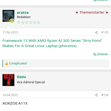
eratte
★ Themenstarter ★
Redaktion
☆☆☆☆☆☆
17.04.2025
#135
Framework 13 With AMD Ryzen AI 300 Series "Strix Point"
Makes For A Great Linux Laptop (phoronix)
Zitieren
Complicated
R
e
a
Gozu
k
t
Vice Admiral Special
i
o
n
18.04.2025
#136
e
n
AOKZOE A11X
: