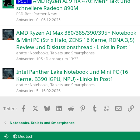
AMD Ryzen AI 9 HX 470: Mehr Takt und
PCGH
schnellere Radeon 890M
P3D-Bot
Partner-News
Antworten
0
06.12.2025
AMD Ryzen AI Max 380/385/390/395+ Notebook
& Mini PC (Strix Halo, ZEN5 16 Kerne, RDNA 3,5)
Review und Diskussionsthread - Links in Post 1
eratte
Notebooks, Tablets und Smartphones
Antworten
105
Dienstag um 13:23
Intel Panther Lake Notebook und Mini PC (16
Kerne, B390 iGPU, NPU) - Links in Post1
eratte
Notebooks, Tablets und Smartphones
Antworten
5
16.02.2026
Facebook
X
Bluesky
LinkedIn
Reddit
Pinterest
Tumblr
WhatsApp
E-Mail
Li
Teilen:
Notebooks, Tablets und Smartphones
Deutsch