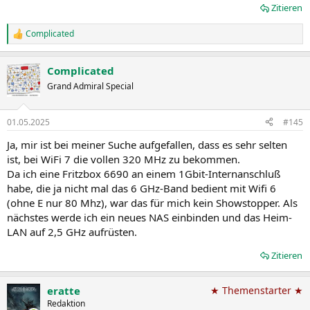
Zitieren
Complicated
R
e
a
Complicated
k
t
Grand Admiral Special
i
o
n
01.05.2025
#145
e
n
Ja, mir ist bei meiner Suche aufgefallen, dass es sehr selten
:
ist, bei WiFi 7 die vollen 320 MHz zu bekommen.
Da ich eine Fritzbox 6690 an einem 1Gbit-Internanschluß
habe, die ja nicht mal das 6 GHz-Band bedient mit Wifi 6
(ohne E nur 80 Mhz), war das für mich kein Showstopper. Als
nächstes werde ich ein neues NAS einbinden und das Heim-
LAN auf 2,5 GHz aufrüsten.
Zitieren
eratte
★ Themenstarter ★
Redaktion