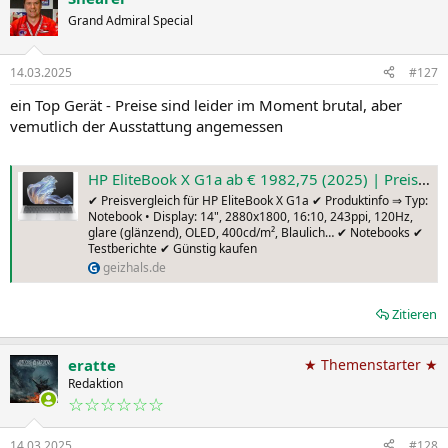
Grand Admiral Special
14.03.2025
#127
ein Top Gerät - Preise sind leider im Moment brutal, aber
vemutlich der Ausstattung angemessen
HP EliteBook X G1a ab € 1982,75 (2025) | Preisvergleich Geizhals Deutschland
✔ Preisvergleich für HP EliteBook X G1a ✔ Produktinfo ⇒ Typ:
Notebook • Display: 14", 2880x1800, 16:10, 243ppi, 120Hz,
glare (glänzend), OLED, 400cd/m², Blaulich… ✔ Notebooks ✔
Testberichte ✔ Günstig kaufen
geizhals.de
Zitieren
eratte
★ Themenstarter ★
Redaktion
☆☆☆☆☆☆
14.03.2025
#128