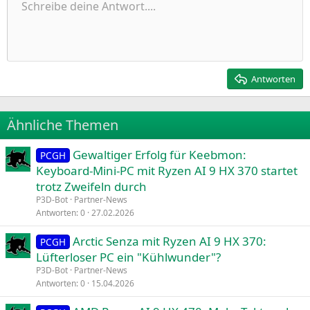
n
Ungeordnete Liste
Schreibe deine Antwort....
Linksbündig
9
Normal
Entwurf speichern
Arial
Schriftgröße
Ausrichtung
Zitat
Wiederholen
Medien
BBCode umschalten
Textfarbe
Paragraph format
Tabelle einfügen
Formatierung entfernen
Schriftfamilie
Insert horizontal line
Entwürfe
Durchgestrichen
Spoiler
Unterstrichen
Code
Inline-Code
Inline-Spoiler
:
Einzug vergrößern
10
Entwurf löschen
Zentriert
Heading 1
Book Antiqua
Einzug verkleinern
12
Courier New
Rechtsbündig
Heading 2
15
Georgia
Justify text
Antworten
Heading 3
18
Tahoma
22
Times New Roman
Ähnliche Themen
26
Trebuchet MS
Gewaltiger Erfolg für Keebmon:
Verdana
PCGH
Keyboard-Mini-PC mit Ryzen AI 9 HX 370 startet
trotz Zweifeln durch
P3D-Bot
Partner-News
Antworten
0
27.02.2026
Arctic Senza mit Ryzen AI 9 HX 370:
PCGH
Lüfterloser PC ein "Kühlwunder"?
P3D-Bot
Partner-News
Antworten
0
15.04.2026