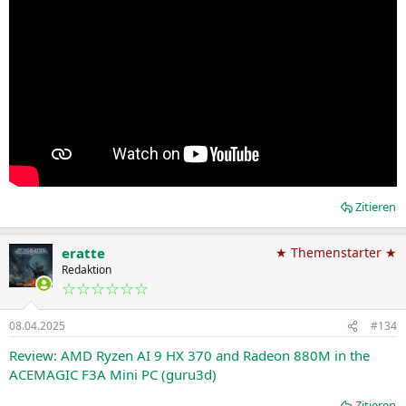
Zitieren
eratte
★ Themenstarter ★
Redaktion
☆☆☆☆☆☆
08.04.2025
#134
Review: AMD Ryzen AI 9 HX 370 and Radeon 880M in the
ACEMAGIC F3A Mini PC (guru3d)
Zitieren