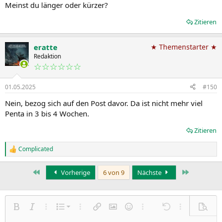
Meinst du länger oder kürzer?
Zitieren
eratte
★ Themenstarter ★
Redaktion
☆☆☆☆☆☆
01.05.2025
#150
Nein, bezog sich auf den Post davor. Da ist nicht mehr viel
Penta in 3 bis 4 Wochen.
Zitieren
Complicated
R
e
a
Erste
Letzte
Vorherige
6 von 9
Nächste
k
t
i
o
n
Nummerierte Liste
Fett
Kursiv
Weitere Einstellungen…
Liste
Weitere Einstellungen…
Link einfügen
Bild einfügen
Smileys
Weitere Einstellungen…
Rückgängig
Weitere Einst
Vorsch
e