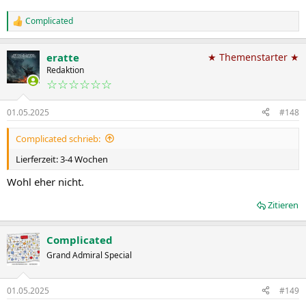
Complicated
R
e
a
eratte
★ Themenstarter ★
k
t
Redaktion
i
☆☆☆☆☆☆
o
n
01.05.2025
#148
e
n
:
Complicated schrieb:
Lierferzeit: 3-4 Wochen
Wohl eher nicht.
Zitieren
Complicated
Grand Admiral Special
01.05.2025
#149