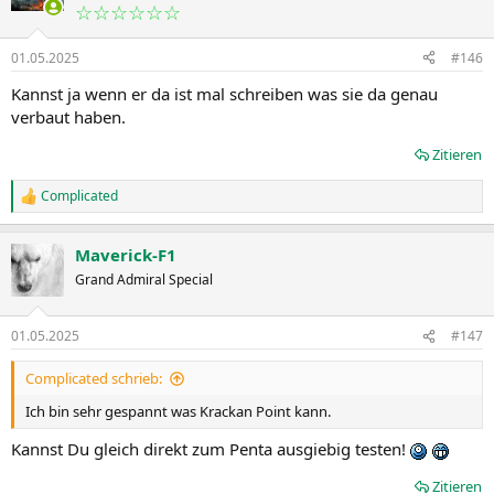
☆☆☆☆☆☆
01.05.2025
#146
Kannst ja wenn er da ist mal schreiben was sie da genau
verbaut haben.
Zitieren
Complicated
R
e
a
Maverick-F1
k
t
Grand Admiral Special
i
o
n
01.05.2025
#147
e
n
Complicated schrieb:
:
Ich bin sehr gespannt was Krackan Point kann.
Kannst Du gleich direkt zum Penta ausgiebig testen!
Zitieren