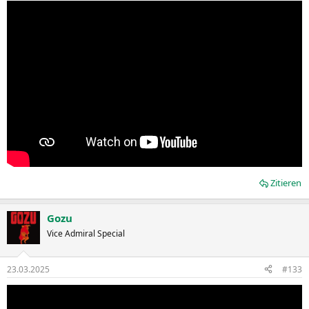
Zitieren
Gozu
Vice Admiral Special
23.03.2025
#133