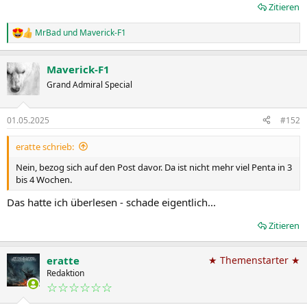
Zitieren
MrBad
und
Maverick-F1
R
e
a
Maverick-F1
k
t
Grand Admiral Special
i
o
n
01.05.2025
#152
e
n
eratte schrieb:
:
Nein, bezog sich auf den Post davor. Da ist nicht mehr viel Penta in 3
bis 4 Wochen.
Das hatte ich überlesen - schade eigentlich...
Zitieren
eratte
★ Themenstarter ★
Redaktion
☆☆☆☆☆☆