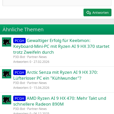
Einzug verkleinern
12
Courier New
Rechtsbündig
Heading 2
15
Georgia
Justify text
Antworten
Heading 3
18
Tahoma
22
Times New Roman
Ähnliche Themen
26
Trebuchet MS
Gewaltiger Erfolg für Keebmon:
Verdana
PCGH
Keyboard-Mini-PC mit Ryzen AI 9 HX 370 startet
trotz Zweifeln durch
P3D-Bot
Partner-News
Antworten
0
27.02.2026
Arctic Senza mit Ryzen AI 9 HX 370:
PCGH
Lüfterloser PC ein "Kühlwunder"?
P3D-Bot
Partner-News
Antworten
0
15.04.2026
AMD Ryzen AI 9 HX 470: Mehr Takt und
PCGH
schnellere Radeon 890M
P3D-Bot
Partner-News
Antworten
0
06.12.2025