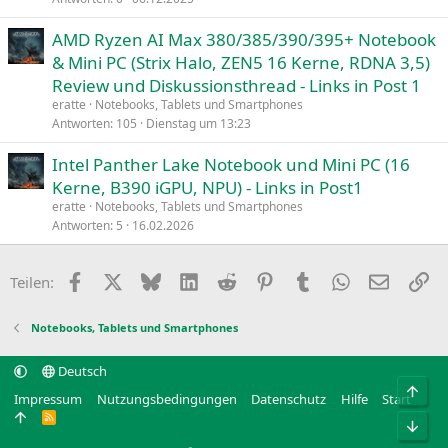
AMD Ryzen AI Max 380/385/390/395+ Notebook
& Mini PC (Strix Halo, ZEN5 16 Kerne, RDNA 3,5)
Review und Diskussionsthread - Links in Post 1
eratte
Notebooks, Tablets und Smartphones
Antworten
105
Dienstag um 13:23
Intel Panther Lake Notebook und Mini PC (16
Kerne, B390 iGPU, NPU) - Links in Post1
eratte
Notebooks, Tablets und Smartphones
Antworten
5
16.02.2026
Facebook
X
Bluesky
LinkedIn
Reddit
Pinterest
Tumblr
WhatsApp
E-Mail
Li
Teilen:
Notebooks, Tablets und Smartphones
Deutsch
Obe
Impressum
Nutzungsbedingungen
Datenschutz
Hilfe
Start
R
Unt
S
S