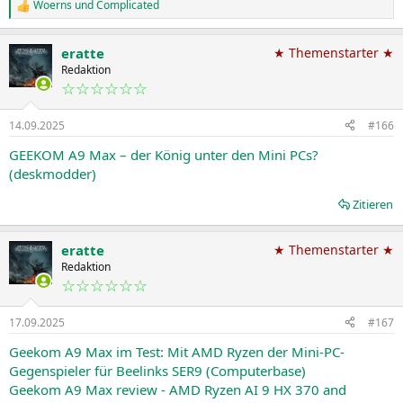
Woerns
und
Complicated
R
e
a
eratte
★ Themenstarter ★
k
t
Redaktion
i
☆☆☆☆☆☆
o
n
14.09.2025
#166
e
n
GEEKOM A9 Max – der König unter den Mini PCs?
:
(deskmodder)
Zitieren
eratte
★ Themenstarter ★
Redaktion
☆☆☆☆☆☆
17.09.2025
#167
Geekom A9 Max im Test: Mit AMD Ryzen der Mini-PC-
Gegenspieler für Beelinks SER9 (Computerbase)
Geekom A9 Max review - AMD Ryzen AI 9 HX 370 and