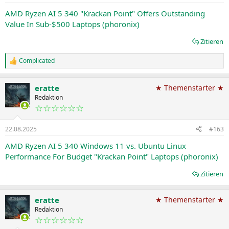
AMD Ryzen AI 5 340 "Krackan Point" Offers Outstanding
Value In Sub-$500 Laptops (phoronix)
Zitieren
Complicated
R
e
a
eratte
★ Themenstarter ★
k
t
Redaktion
i
☆☆☆☆☆☆
o
n
22.08.2025
#163
e
n
AMD Ryzen AI 5 340 Windows 11 vs. Ubuntu Linux
:
Performance For Budget "Krackan Point" Laptops (phoronix)
Zitieren
eratte
★ Themenstarter ★
Redaktion
☆☆☆☆☆☆