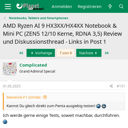
Anmelden
Registrieren
Notebooks, Tablets und Smartphones
AMD Ryzen AI 9 HX3XX/HX4XX Notebook &
Mini PC (ZEN5 12/10 Kerne, RDNA 3,5) Review
und Diskussionsthread - Links in Post 1
Erste
Letzte
Vorherige
7 von 9
Nächste
Complicated
Grand Admiral Special
01.05.2025
#151
Maverick-F1 schrieb:
Kannst Du gleich direkt zum Penta ausgiebig testen!
Ich werde gerne einige Tests, soweit machbar, durchführen.