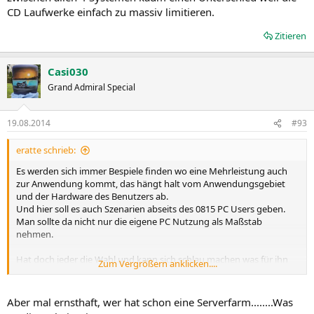
CD Laufwerke einfach zu massiv limitieren.
Zitieren
Casi030
Grand Admiral Special
19.08.2014
#93
eratte schrieb:
Es werden sich immer Bespiele finden wo eine Mehrleistung auch
zur Anwendung kommt, das hängt halt vom Anwendungsgebiet
und der Hardware des Benutzers ab.
Und hier soll es auch Szenarien abseits des 0815 PC Users geben.
Man sollte da nicht nur die eigene PC Nutzung als Maßstab
nehmen.
Hat doch jeder die Wahl und kann sich schlau machen was für ihn
Zum Vergrößern anklicken....
angebracht ist.
Aber mal ernsthaft, wer hat schon eine Serverfarm........Was