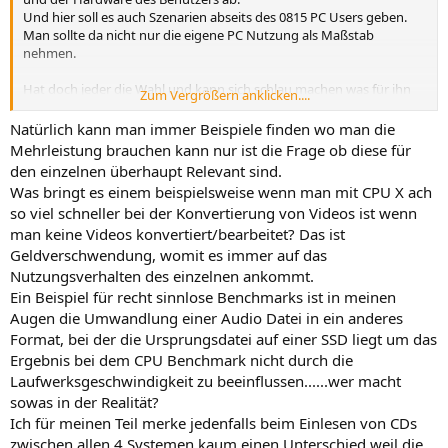
Und hier soll es auch Szenarien abseits des 0815 PC Users geben.
Man sollte da nicht nur die eigene PC Nutzung als Maßstab
nehmen.
Hat doch jeder die Wahl und kann sich schlau machen was für ihn
Zum Vergrößern anklicken....
angebracht ist.
Natürlich kann man immer Beispiele finden wo man die
Mehrleistung brauchen kann nur ist die Frage ob diese für
den einzelnen überhaupt Relevant sind.
Was bringt es einem beispielsweise wenn man mit CPU X ach
so viel schneller bei der Konvertierung von Videos ist wenn
man keine Videos konvertiert/bearbeitet? Das ist
Geldverschwendung, womit es immer auf das
Nutzungsverhalten des einzelnen ankommt.
Ein Beispiel für recht sinnlose Benchmarks ist in meinen
Augen die Umwandlung einer Audio Datei in ein anderes
Format, bei der die Ursprungsdatei auf einer SSD liegt um das
Ergebnis bei dem CPU Benchmark nicht durch die
Laufwerksgeschwindigkeit zu beeinflussen......wer macht
sowas in der Realität?
Ich für meinen Teil merke jedenfalls beim Einlesen von CDs
zwischen allen 4 Systemen kaum einen Unterschied weil die