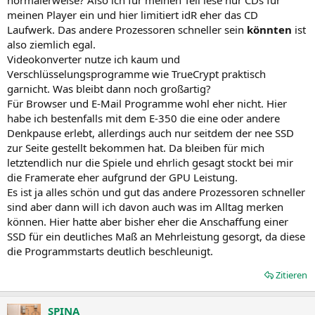
normalerweise? Also ich für meinen Teil lese nur CDs für
meinen Player ein und hier limitiert idR eher das CD
Laufwerk. Das andere Prozessoren schneller sein
könnten
ist
also ziemlich egal.
Videokonverter nutze ich kaum und
Verschlüsselungsprogramme wie TrueCrypt praktisch
garnicht. Was bleibt dann noch großartig?
Für Browser und E-Mail Programme wohl eher nicht. Hier
habe ich bestenfalls mit dem E-350 die eine oder andere
Denkpause erlebt, allerdings auch nur seitdem der nee SSD
zur Seite gestellt bekommen hat. Da bleiben für mich
letztendlich nur die Spiele und ehrlich gesagt stockt bei mir
die Framerate eher aufgrund der GPU Leistung.
Es ist ja alles schön und gut das andere Prozessoren schneller
sind aber dann will ich davon auch was im Alltag merken
können. Hier hatte aber bisher eher die Anschaffung einer
SSD für ein deutliches Maß an Mehrleistung gesorgt, da diese
die Programmstarts deutlich beschleunigt.
Zitieren
SPINA