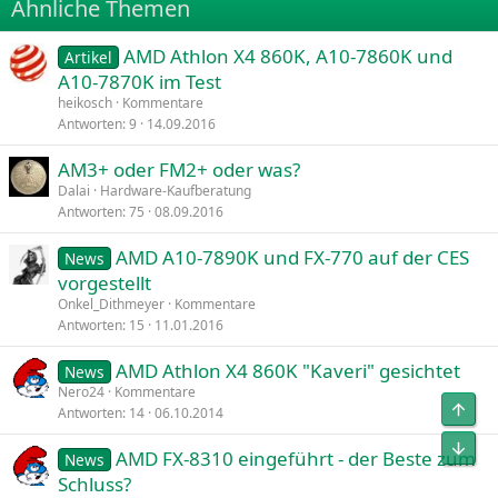
Ähnliche Themen
26
Trebuchet MS
AMD Athlon X4 860K, A10-7860K und
Verdana
Artikel
A10-7870K im Test
heikosch
Kommentare
Antworten
9
14.09.2016
AM3+ oder FM2+ oder was?
Dalai
Hardware-Kaufberatung
Antworten
75
08.09.2016
AMD A10-7890K und FX-770 auf der CES
News
vorgestellt
Onkel_Dithmeyer
Kommentare
Antworten
15
11.01.2016
AMD Athlon X4 860K "Kaveri" gesichtet
News
Nero24
Kommentare
Obe
Antworten
14
06.10.2014
Unt
AMD FX-8310 eingeführt - der Beste zum
News
Schluss?