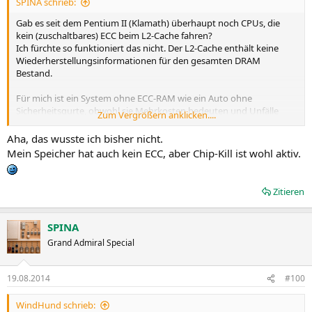
SPINA schrieb:
Gab es seit dem Pentium II (Klamath) überhaupt noch CPUs, die
kein (zuschaltbares) ECC beim L2-Cache fahren?
Ich fürchte so funktioniert das nicht. Der L2-Cache enthält keine
Wiederherstellungsinformationen für den gesamten DRAM
Bestand.
Für mich ist ein System ohne ECC-RAM wie ein Auto ohne
Sicherheitsgurte, obwohl sie Mehrkosten bedeuten und Unfälle
Zum Vergrößern anklicken....
statistisch selten sind.
Aha, das wusste ich bisher nicht.
Mein Speicher hat auch kein ECC, aber Chip-Kill ist wohl aktiv.
Zitieren
SPINA
Grand Admiral Special
19.08.2014
#100
WindHund schrieb: