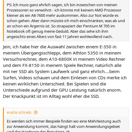
PS: Ich muss ganz ehrlich sagen, ich bin inzwischen von meinen
Prozessoren so verwöhnt - ich könnte mit keinem AMD Prozessor
kleiner als ein A8-7600 mehr auskommen. Also zur Not würde es
schon gehen. Aber dann müsste ich mich einschränken, was ab und
an schon ein Ärgernis ist. So strapaziert der Pentium M 705 im
Notebook oft genug meine Geduld. Aber das sehe ich ihm
angesichts eines Alters von fast 11 Jahren wohlwollend nach.
Jein, ich habe hier die Auswahl zwischen einem E-350 in
meinem Übergangsschleppi, dem Athlon 5350 in meinem
Versuchsrechner, dem A10-6800K in meinem Video Rechner
und dem FX-8150 in meinem Spiele Rechner, natürlich alle
mit ner SSD als System Laufwerk und ganz ehrlich....beim
Surfen, Videos schauen und dem Einlesen von CDs merke ich
keinen wirklichen Unterschied. Bei Spielen sind die
Unterschiede aufgrund der GPU Leistung natürlich enorm.
Der Knackpunkt ist im Alltag wohl eher die SSD.
eratte schrieb:
Es werden sich immer Bespiele finden wo eine Mehrleistung auch
zur Anwendung kommt, das hängt halt vom Anwendungsgebiet
und der Hardware des Benutzers ab.