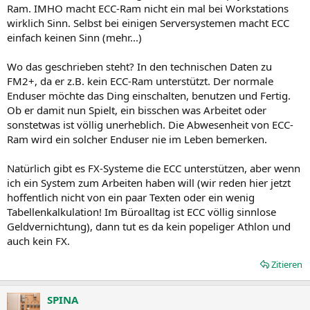
Ram. IMHO macht ECC-Ram nicht ein mal bei Workstations
Wer ist normal und wer nicht? Bestimmst du das?
wirklich Sinn. Selbst bei einigen Serversystemen macht ECC
einfach keinen Sinn (mehr...)
Es gibt auch FX-Systeme, die ECC unterstützen. Es muss also nicht
gleich ein Opteron-System sein.
Wo das geschrieben steht? In den technischen Daten zu
FM2+, da er z.B. kein ECC-Ram unterstützt. Der normale
Gefragt wurde, was an FM2+ so schlecht sein soll und ich habe
Enduser möchte das Ding einschalten, benutzen und Fertig.
darauf geantwortet.
Ob er damit nun Spielt, ein bisschen was Arbeitet oder
sonstetwas ist völlig unerheblich. Die Abwesenheit von ECC-
Ram wird ein solcher Enduser nie im Leben bemerken.
Natürlich gibt es FX-Systeme die ECC unterstützen, aber wenn
ich ein System zum Arbeiten haben will (wir reden hier jetzt
hoffentlich nicht von ein paar Texten oder ein wenig
Tabellenkalkulation! Im Büroalltag ist ECC völlig sinnlose
Geldvernichtung), dann tut es da kein popeliger Athlon und
auch kein FX.
Zitieren
SPINA