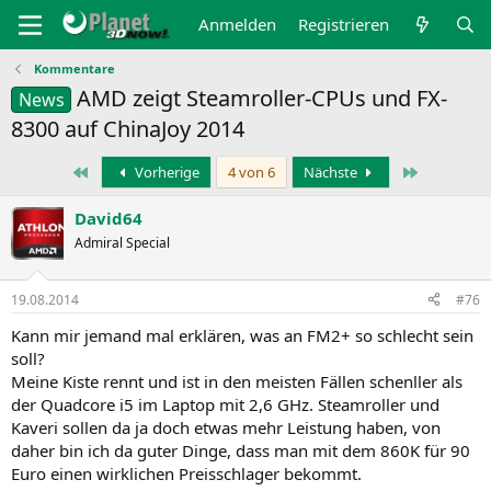
Anmelden
Registrieren
Kommentare
AMD zeigt Steamroller-CPUs und FX-
News
8300 auf ChinaJoy 2014
Erste
Letzte
Vorherige
4 von 6
Nächste
David64
Admiral Special
19.08.2014
#76
Kann mir jemand mal erklären, was an FM2+ so schlecht sein
soll?
Meine Kiste rennt und ist in den meisten Fällen schenller als
der Quadcore i5 im Laptop mit 2,6 GHz. Steamroller und
Kaveri sollen da ja doch etwas mehr Leistung haben, von
daher bin ich da guter Dinge, dass man mit dem 860K für 90
Euro einen wirklichen Preisschlager bekommt.