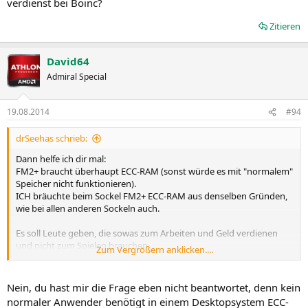
verdienst bei Boinc?
Zitieren
David64
Admiral Special
19.08.2014
#94
drSeehas schrieb:
Dann helfe ich dir mal:
FM2+ braucht überhaupt ECC-RAM (sonst würde es mit "normalem"
Speicher nicht funktionieren).
ICH bräuchte beim Sockel FM2+ ECC-RAM aus denselben Gründen,
wie bei allen anderen Sockeln auch.
Es soll Leute geben, die sowas zum Arbeiten und Geld verdienen
und nicht zum Spielen brauchen.
Zum Vergrößern anklicken....
Dann bin ich eben kein normaler Enduser. Aber wo steht
Nein, du hast mir die Frage eben nicht beantwortet, denn kein
geschrieben, dass der Sockel FM2+ nur für "normale" Enduser ist?
normaler Anwender benötigt in einem Desktopsystem ECC-
Wer verbietet das den "Nicht-Normalen"?