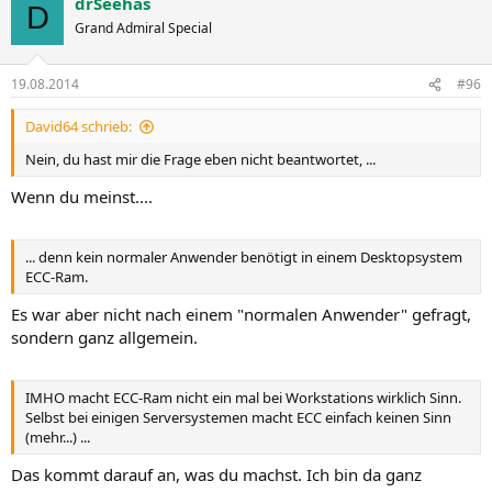
drSeehas
k
D
t
Grand Admiral Special
i
o
n
19.08.2014
#96
e
n
David64 schrieb:
:
Nein, du hast mir die Frage eben nicht beantwortet, ...
Wenn du meinst....
... denn kein normaler Anwender benötigt in einem Desktopsystem
ECC-Ram.
Es war aber nicht nach einem "normalen Anwender" gefragt,
sondern ganz allgemein.
IMHO macht ECC-Ram nicht ein mal bei Workstations wirklich Sinn.
Selbst bei einigen Serversystemen macht ECC einfach keinen Sinn
(mehr...) ...
Das kommt darauf an, was du machst. Ich bin da ganz