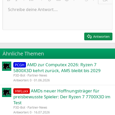
Nummerierte Liste
Fett
Kursiv
Weitere Einstellungen…
Liste
Weitere Einstellungen…
Link einfügen
Bild einfügen
Smileys
Weitere Einstellungen…
Rückgängig
Weitere Einst
Vorsch
Ungeordnete Liste
Schreibe deine Antwort....
Linksbündig
9
Normal
Entwurf speichern
Arial
Schriftgröße
Ausrichtung
Zitat
Wiederholen
Medien
BBCode umschalten
Textfarbe
Paragraph format
Tabelle einfügen
Formatierung entfernen
Schriftfamilie
Insert horizontal line
Entwürfe
Durchgestrichen
Spoiler
Unterstrichen
Code
Inline-Code
Inline-Spoiler
Einzug vergrößern
10
Entwurf löschen
Zentriert
Heading 1
Book Antiqua
Einzug verkleinern
12
Courier New
Rechtsbündig
Heading 2
15
Georgia
Justify text
Antworten
Heading 3
18
Tahoma
22
Times New Roman
Ähnliche Themen
26
Trebuchet MS
AMD zur Computex 2026: Ryzen 7
Verdana
PCGH
5800X3D kehrt zurück, AM5 bleibt bis 2029
P3D-Bot
Partner-News
Antworten
0
01.06.2026
AMDs neuer Hoffnungsträger für
HWLuxx
preisbewusste Spieler: Der Ryzen 7 7700X3D im
Test
P3D-Bot
Partner-News
Antworten
0
16.07.2026