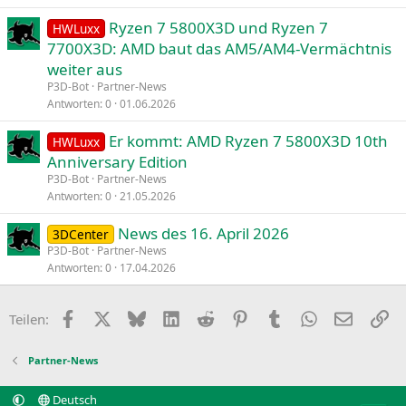
Ryzen 7 5800X3D und Ryzen 7
HWLuxx
7700X3D: AMD baut das AM5/AM4-Vermächtnis
weiter aus
P3D-Bot
Partner-News
Antworten
0
01.06.2026
Er kommt: AMD Ryzen 7 5800X3D 10th
HWLuxx
Anniversary Edition
P3D-Bot
Partner-News
Antworten
0
21.05.2026
News des 16. April 2026
3DCenter
P3D-Bot
Partner-News
Antworten
0
17.04.2026
Facebook
X
Bluesky
LinkedIn
Reddit
Pinterest
Tumblr
WhatsApp
E-Mail
Li
Teilen:
Partner-News
Deutsch