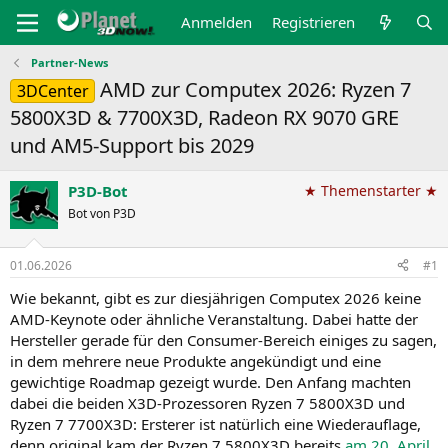
Anmelden
Registrieren
Partner-News
AMD zur Computex 2026: Ryzen 7
3DCenter
5800X3D & 7700X3D, Radeon RX 9070 GRE
und AM5-Support bis 2029
P3D-Bot
★ Themenstarter ★
Bot von P3D
01.06.2026
#1
Wie bekannt, gibt es zur diesjährigen Computex 2026 keine
AMD-Keynote oder ähnliche Veranstaltung. Dabei hatte der
Hersteller gerade für den Consumer-Bereich einiges zu sagen,
in dem mehrere neue Produkte angekündigt und eine
gewichtige Roadmap gezeigt wurde. Den Anfang machten
dabei die beiden X3D-Prozessoren Ryzen 7 5800X3D und
Ryzen 7 7700X3D: Ersterer ist natürlich eine Wiederauflage,
denn original kam der Ryzen 7 5800X3D bereits
am 20. April