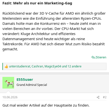
Fazit: Mehr als nur ein Marketing-Gag
Rückblickend war der 3D V-Cache für AMD ein ähnlich großer
Meilenstein wie die Einführung der allerersten Ryzen-CPUs.
Damals holte man die Konkurrenz ein – heute zieht man in
vielen Bereichen an ihr vorbei. Der CPU-Markt hat sich
verändert: Kluge Architektur und effizientes
Datenmanagement sind heute wichtiger als reine
Taktrekorde. Für AMD hat sich dieser Mut zum Risiko bezahlt
gemacht.
Zitieren
unterstudienrat
,
Cashran
,
MagicEye04
und 12 andere
R
e
a
E555user
k
t
Grand Admiral Special
i
o
n
10.06.2026
#2
e
n
Gut mal wieder Artikel auf der Hauptseite zu finden.
: