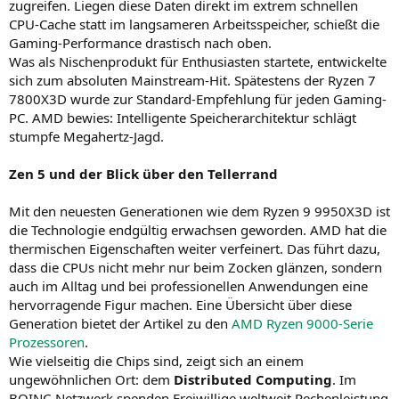
zugreifen. Liegen diese Daten direkt im extrem schnellen
CPU-Cache statt im langsameren Arbeitsspeicher, schießt die
Gaming-Performance drastisch nach oben.
Was als Nischenprodukt für Enthusiasten startete, entwickelte
sich zum absoluten Mainstream-Hit. Spätestens der Ryzen 7
7800X3D wurde zur Standard-Empfehlung für jeden Gaming-
PC. AMD bewies: Intelligente Speicherarchitektur schlägt
stumpfe Megahertz-Jagd.
Zen 5 und der Blick über den Tellerrand
Mit den neuesten Generationen wie dem Ryzen 9 9950X3D ist
die Technologie endgültig erwachsen geworden. AMD hat die
thermischen Eigenschaften weiter verfeinert. Das führt dazu,
dass die CPUs nicht mehr nur beim Zocken glänzen, sondern
auch im Alltag und bei professionellen Anwendungen eine
hervorragende Figur machen. Eine Übersicht über diese
Generation bietet der Artikel zu den
AMD Ryzen 9000-Serie
Prozessoren
.
Wie vielseitig die Chips sind, zeigt sich an einem
ungewöhnlichen Ort: dem
Distributed Computing
. Im
BOINC-Netzwerk spenden Freiwillige weltweit Rechenleistung