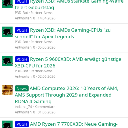
Ryzen X3D: AMDs stärkste Gaming-Waffe
PCGH
feiert Geburtstag
P3D-Bot
Partner-News
Antworten
0
14.04.2026
Ryzen X3D: AMDs Gaming-CPUs "zu
PCGH
schnell" für Apex Legends
P3D-Bot
Partner-News
Antworten
0
05.05.2026
Ryzen 5 9600X3D: AMD erwägt günstige
PCGH
X3D-CPU für 2026
P3D-Bot
Partner-News
Antworten
0
02.06.2026
AMD Computex 2026: 10 Years of AM4,
News
AM5 Support Through 2029 and Expanded
RDNA 4 Gaming
indiana_74
Kommentare
Antworten
0
01.06.2026
AMD Ryzen 7 7700X3D: Neue Gaming-
PCGH