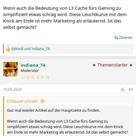
Wenn auch die Bedeutung von L3 Cache fürs Gaming zu
simplifiziert etwas schräg wird. Diese Leuchtkurve mit dem
Knick am Ende ist mehr Marketing als erläuternd. Ist das
selbst gemacht?
Zitieren
daknoll
und
indiana_74
R
e
a
indiana_74
★ Themenstarter ★
k
t
Moderator
i
☆☆☆☆☆☆
o
n
10.06.2026
#3
e
n
:
E555user schrieb:
Gut mal wieder Artikel auf der Hauptseite zu finden.
Wenn auch die Bedeutung von L3 Cache fürs Gaming zu
simplifiziert etwas schräg wird. Diese Leuchtkurve mit dem Knick
am Ende ist mehr Marketing als erläuternd. Ist das selbst gemacht?