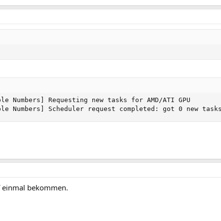
le Numbers] Requesting new tasks for AMD/ATI GPU

ble Numbers] Scheduler request completed: got 0 new task
uf einmal bekommen.