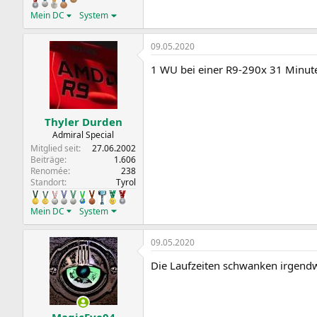
Mein DC
System
09.05.2020
1 WU bei einer R9-290x 31 Minut
Thyler Durden
Admiral Special
Mitglied seit
27.06.2002
Beiträge
1.606
Renomée
238
Standort
Tyrol
Mein DC
System
09.05.2020
Die Laufzeiten schwanken irgendwie