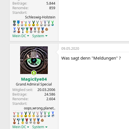
Beiträge
5.844
Renomée
859
Standort
Schleswig-Holstein
Mein DC
System
09.05.2020
Was sagt denn "Meldungen" ?
MagicEye04
Grand Admiral Special
Mitglied seit
20.03.2006
Beiträge
24.586
Renomée
2.604
Standort
oops,wrong.planet..
Mein DC
System