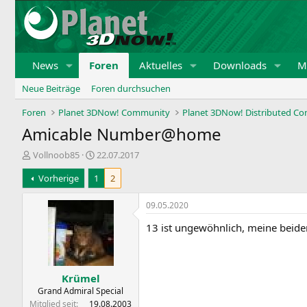
News
Foren
Aktuelles
Downloads
Mi
Neue Beiträge
Foren durchsuchen
Foren
Planet 3DNow! Community
Planet 3DNow! Distributed C
Amicable Number@home
E
E
Vollnoob85
22.07.2017
r
r
Vorherige
1
2
s
s
t
t
e
e
09.05.2020
l
l
13 ist ungewöhnlich, meine beid
l
l
e
t
r
a
m
Krümel
Grand Admiral Special
Mitglied seit
19.08.2003