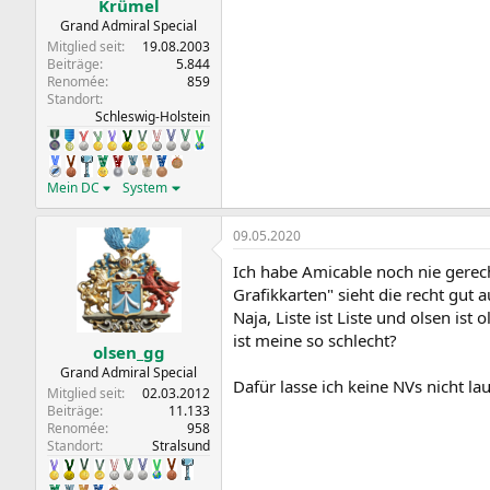
Krümel
Grand Admiral Special
Mitglied seit
19.08.2003
Beiträge
5.844
Renomée
859
Standort
Schleswig-Holstein
Mein DC
System
09.05.2020
Ich habe Amicable noch nie gerech
Grafikkarten" sieht die recht gut 
Naja, Liste ist Liste und olsen is
ist meine so schlecht?
olsen_gg
Grand Admiral Special
Dafür lasse ich keine NVs nicht l
Mitglied seit
02.03.2012
Beiträge
11.133
Renomée
958
Standort
Stralsund