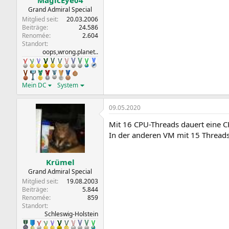
MagicEye04
Grand Admiral Special
Mitglied seit
20.03.2006
Beiträge
24.586
Renomée
2.604
Standort
oops,wrong.planet..
Mein DC
System
09.05.2020
Mit 16 CPU-Threads dauert eine 
In der anderen VM mit 15 Threads 
Krümel
Grand Admiral Special
Mitglied seit
19.08.2003
Beiträge
5.844
Renomée
859
Standort
Schleswig-Holstein