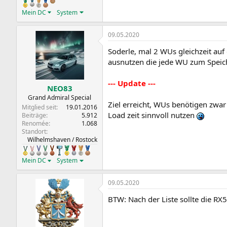
Mein DC
System
09.05.2020
Soderle, mal 2 WUs gleichzeit auf d
ausnutzen die jede WU zum Speich
--- Update ---
NEO83
Grand Admiral Special
Ziel erreicht, WUs benötigen zwa
Mitglied seit
19.01.2016
Load zeit sinnvoll nutzen
Beiträge
5.912
Renomée
1.068
Standort
Wilhelmshaven / Rostock
Mein DC
System
09.05.2020
BTW: Nach der Liste sollte die RX5