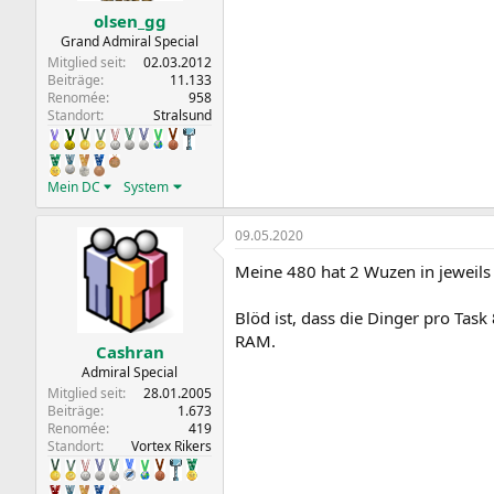
olsen_gg
Grand Admiral Special
Mitglied seit
02.03.2012
Beiträge
11.133
Renomée
958
Standort
Stralsund
Mein DC
System
09.05.2020
Meine 480 hat 2 Wuzen in jeweils
Blöd ist, dass die Dinger pro Ta
RAM.
Cashran
Admiral Special
Mitglied seit
28.01.2005
Beiträge
1.673
Renomée
419
Standort
Vortex Rikers