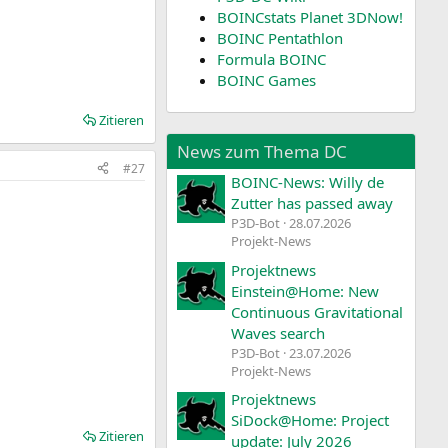
BOINCstats Planet 3DNow!
BOINC Pentathlon
Formula BOINC
BOINC Games
Zitieren
News zum Thema DC
#27
BOINC-News: Willy de
Zutter has passed away
P3D-Bot
28.07.2026
Projekt-News
Projektnews
Einstein@Home: New
Continuous Gravitational
Waves search
P3D-Bot
23.07.2026
Projekt-News
Projektnews
SiDock@Home: Project
Zitieren
update: July 2026