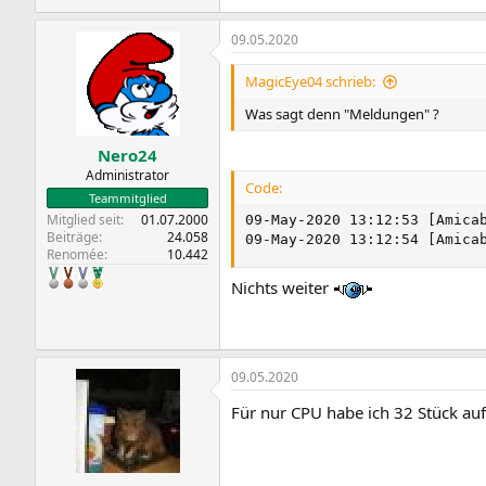
09.05.2020
MagicEye04 schrieb:
Was sagt denn "Meldungen" ?
Nero24
Administrator
Code:
Teammitglied
Mitglied seit
01.07.2000
09-May-2020 13:12:53 [Amicab
Beiträge
24.058
09-May-2020 13:12:54 [Amica
Renomée
10.442
Nichts weiter
09.05.2020
Für nur CPU habe ich 32 Stück a