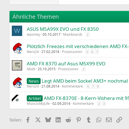
22
Tahoma
26
Times New Roman
Ähnliche Themen
Trebuchet MS
ASUS M5A99X EVO und FX 8350
Verdana
W
wasmey
05.10.2017
Mainboards
2
Plötzlich Freezes mit verschiedenen AMD FX
Nero24
27.02.2018
Prozessoren
5
6
7
AMD FX 8370 auf Asus M5X99 EVO
bbott
25.10.2015
Prozessoren
2
Legt AMD beim Sockel AM3+ nochmal 
News
Nero24
21.08.2014
Kommentare
6
7
8
AMD FX-8370E - 8-Kern-Vishera mit 9
Artikel
MusicIsMyLife
02.09.2014
Kommentare
2
3
Facebook
X
Bluesky
LinkedIn
Reddit
Pinterest
Tumblr
WhatsApp
E-Mail
Lin
Teilen: