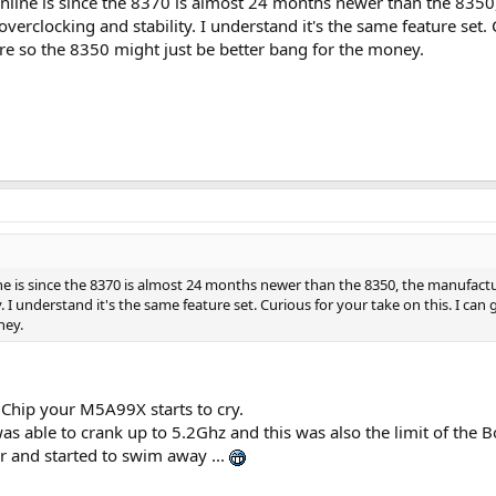
line is since the 8370 is almost 24 months newer than the 8350
verclocking and stability. I understand it's the same feature set. 
e so the 8350 might just be better bang for the money.
e is since the 8370 is almost 24 months newer than the 8350, the manufact
. I understand it's the same feature set. Curious for your take on this. I can
ney.
e Chip your M5A99X starts to cry.
 able to crank up to 5.2Ghz and this was also the limit of the
r and started to swim away ...