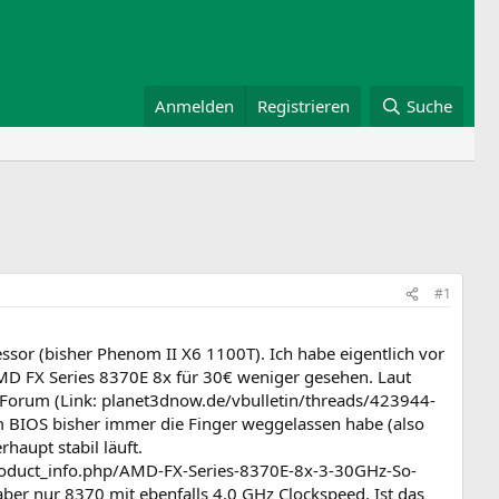
Anmelden
Registrieren
Suche
#1
or (bisher Phenom II X6 1100T). Ich habe eigentlich vor
MD FX Series 8370E 8x für 30€ weniger gesehen. Laut
m Forum (Link: planet3dnow.de/vbulletin/threads/423944-
 BIOS bisher immer die Finger weggelassen habe (also
haupt stabil läuft.
e/product_info.php/AMD-FX-Series-8370E-8x-3-30GHz-So-
r nur 8370 mit ebenfalls 4,0 GHz Clockspeed. Ist das