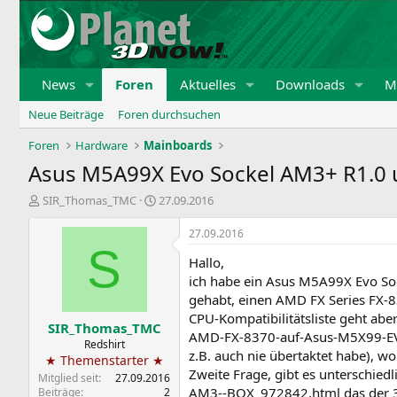
News
Foren
Aktuelles
Downloads
Mi
Neue Beiträge
Foren durchsuchen
Foren
Hardware
Mainboards
Asus M5A99X Evo Sockel AM3+ R1.0 
E
E
SIR_Thomas_TMC
27.09.2016
r
r
s
s
27.09.2016
t
t
S
Hallo,
e
e
l
l
ich habe ein Asus M5A99X Evo So
l
l
gehabt, einen AMD FX Series FX-
e
t
CPU-Kompatibilitätsliste geht ab
SIR_Thomas_TMC
r
a
AMD-FX-8370-auf-Asus-M5X99-EVO) 
m
Redshirt
z.B. auch nie übertaktet habe), wo
★ Themenstarter ★
Zweite Frage, gibt es unterschie
Mitglied seit
27.09.2016
AM3--BOX_972842.html das der 3,3
Beiträge
2