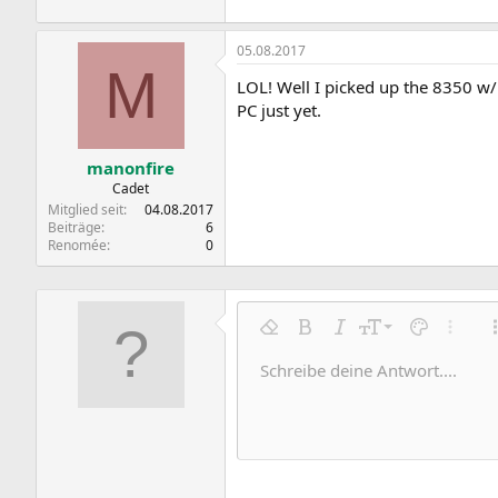
05.08.2017
M
LOL! Well I picked up the 8350 w/
PC just yet.
manonfire
Cadet
Mitglied seit
04.08.2017
Beiträge
6
Renomée
0
9
Formatierung entfernen
Fett
Kursiv
Schriftgröße
Textfarbe
Weitere
10
Schreibe deine Antwort....
Arial
Schriftfamilie
Insert horizontal line
Spoiler
Durchgestrichen
Code
Unterstrichen
Inline-Code
Inline-Spoile
12
Book Antiqua
15
Courier New
18
Georgia