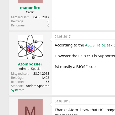
manonfire
Cadet
Mitglied seit
04.08.2017
Beiträge
6
Renomée
0
04.08.2017
According to the
ASUS HelpDesk
C
However the FX 8350 is Supported s
Atombossler
Ist mostly a BIOS Issue ...
Admiral Special
Mitglied seit
28.04.2013
Beiträge
1.423
Renomée
65
Standort
Andere Sphären
System
04.08.2017
M
Thanks Atom. I saw that HCL page
this message.