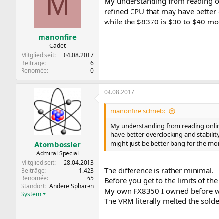
M
My understanding from reading on
refined CPU that may have better o
while the $8370 is $30 to $40 mor
manonfire
Cadet
Mitglied seit
04.08.2017
Beiträge
6
Renomée
0
04.08.2017
manonfire schrieb:
My understanding from reading onlin
have better overclocking and stability
might just be better bang for the mo
Atombossler
Admiral Special
Mitglied seit
28.04.2013
The difference is rather minimal.
Beiträge
1.423
Renomée
65
Before you get to the limits of th
Standort
Andere Sphären
My own FX8350 I owned before was
System
The VRM literally melted the solde