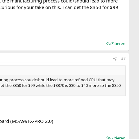
, the manufacturing process could/should lead to more
Curious for your take on this. I can get the 8350 for $99
Zitieren
#7
uring process could/should lead to more refined CPU that may
 get the 8350 for $99 while the $8370 is $30 to $40 more so the 8350
 Board (M5A99FX-PRO 2.0).
Zitieren