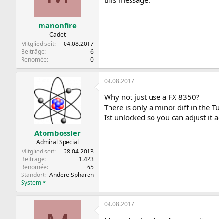
manonfire
Cadet
Mitglied seit
04.08.2017
Beiträge
6
Renomée
0
04.08.2017
Why not just use a FX 8350?
There is only a minor diff in the T
Ist unlocked so you can adjust it 
Atombossler
Admiral Special
Mitglied seit
28.04.2013
Beiträge
1.423
Renomée
65
Standort
Andere Sphären
System
04.08.2017