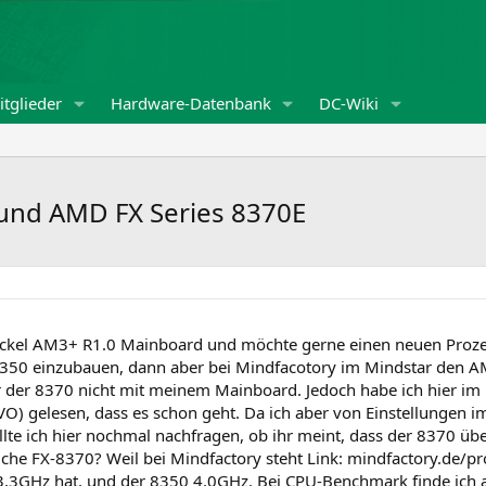
tglieder
Hardware-Datenbank
DC-Wiki
und AMD FX Series 8370E
ckel AM3+ R1.0 Mainboard und möchte gerne einen neuen Prozess
8350 einzubauen, dann aber bei Mindfacotory im Mindstar den A
er der 8370 nicht mit meinem Mainboard. Jedoch habe ich hier i
gelesen, dass es schon geht. Da ich aber von Einstellungen im
llte ich hier nochmal nachfragen, ob ihr meint, dass der 8370 über
dliche FX-8370? Weil bei Mindfactory steht Link: mindfactory.d
GHz hat, und der 8350 4,0GHz. Bei CPU-Benchmark finde ich abe