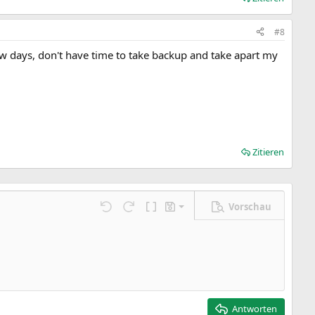
#8
ew days, don't have time to take backup and take apart my
Zitieren
Vorschau
Entwurf speichern
ngen…
Rückgängig
Wiederholen
BBCode umschalten
Entwürfe
Entwurf löschen
Antworten