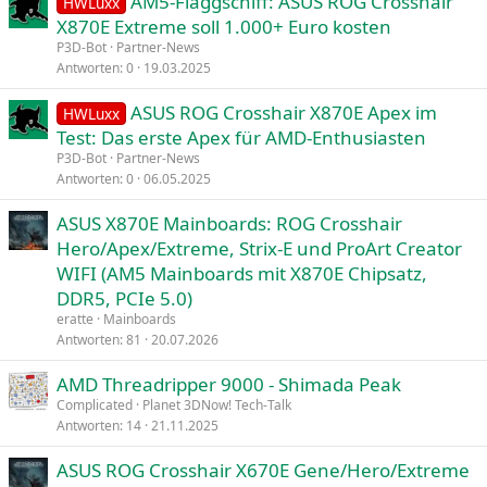
AM5-Flaggschiff: ASUS ROG Crosshair
HWLuxx
X870E Extreme soll 1.000+ Euro kosten
P3D-Bot
Partner-News
Antworten
0
19.03.2025
ASUS ROG Crosshair X870E Apex im
HWLuxx
Test: Das erste Apex für AMD-Enthusiasten
P3D-Bot
Partner-News
Antworten
0
06.05.2025
ASUS X870E Mainboards: ROG Crosshair
Hero/Apex/Extreme, Strix-E und ProArt Creator
WIFI (AM5 Mainboards mit X870E Chipsatz,
DDR5, PCIe 5.0)
eratte
Mainboards
Antworten
81
20.07.2026
AMD Threadripper 9000 - Shimada Peak
Complicated
Planet 3DNow! Tech-Talk
Antworten
14
21.11.2025
ASUS ROG Crosshair X670E Gene/Hero/Extreme