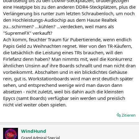
boardseitig bis zu den DIMM-Steckplätzen, drübergezogen
eine Heatpipe bis zu den anderen DDR4-Steckplätzen, plus die
Verlängerung bis runter zum letzten Schraubenloch, um noch
den Hochleistungs-Audiochip aus dem Hause Realtek
zu...schirmen? ...kühlen? ...verdecken, weil mans als
"SupremeFX" verkauft?
Ach komm, feuchter Traum für Pubertierende, wenn endlich
Papis Geld zu Weihnachten regnet. Wer von den TR-Käufern,
die tatsächlich die Leistung eines TRs brauchen, will den
Firlefanz denn haben? Man nimmts mit, weil die Konkurrenz
ähnlichen Unsinn auf ihre Boards schnallt und man nicht dran
vorbeikommt. Abschalten und in ein blickdichtes Gehäuse
rein, gut is. Workstationboards wird man erst deutlich später
sehen, und entsprechend wenige wird man davon dann
absetzen - nicht zuletzt, weil bis dahin auch die kleinsten
Epycs (samt Boards) verfügbar sein werden und preislich
nicht viel weiter oben spielen.
Zitieren
WindHund
Grand Admiral Special