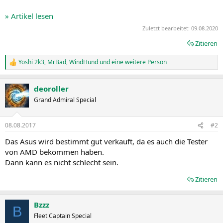
» Artikel lesen
Zuletzt bearbeitet:
09.08.2020
Zitieren
Yoshi 2k3
,
MrBad
,
WindHund
und eine weitere Person
R
e
a
deoroller
k
t
Grand Admiral Special
i
o
n
08.08.2017
#2
e
n
Das Asus wird bestimmt gut verkauft, da es auch die Tester
:
von AMD bekommen haben.
Dann kann es nicht schlecht sein.
Zitieren
Bzzz
B
Fleet Captain Special