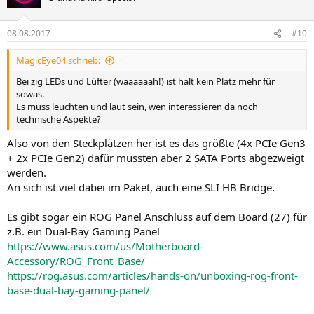
08.08.2017
#10
MagicEye04 schrieb:
Bei zig LEDs und Lüfter (waaaaaah!) ist halt kein Platz mehr für
sowas.
Es muss leuchten und laut sein, wen interessieren da noch
technische Aspekte?
Also von den Steckplätzen her ist es das größte (4x PCIe Gen3
+ 2x PCIe Gen2) dafür mussten aber 2 SATA Ports abgezweigt
werden.
An sich ist viel dabei im Paket, auch eine SLI HB Bridge.
Es gibt sogar ein ROG Panel Anschluss auf dem Board (27) für
z.B. ein Dual-Bay Gaming Panel
https://www.asus.com/us/Motherboard-
Accessory/ROG_Front_Base/
https://rog.asus.com/articles/hands-on/unboxing-rog-front-
base-dual-bay-gaming-panel/